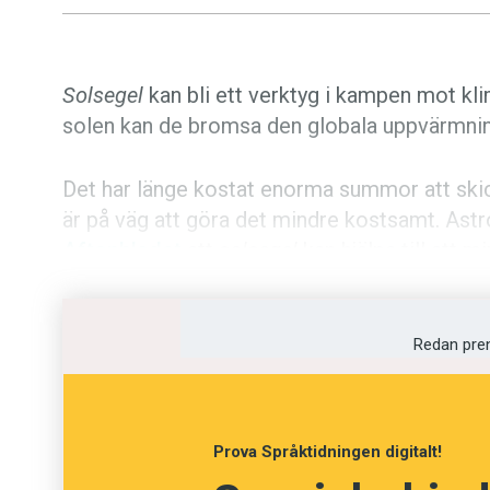
Solsegel
kan bli ett verktyg i kampen mot kl
solen kan de bromsa den globala uppvärmni
Det har länge kostat enorma summor att ski
är på väg att göra det mindre kostsamt. Astr
Aftonbladet
att
solsegel
kan hjälpa till att 
Solsegel drivs av solvind och av strålningslju
Solseglen skulle placeras vid en så kall
Redan pre
olika himlakroppar tar ut varandra – ung
till månen. De första 200 milen upp i ry
raketer. Resten av sin långa resa klarar
Prova Språktidningen digitalt!
de väl nått fram kan de ligga stilla, följ