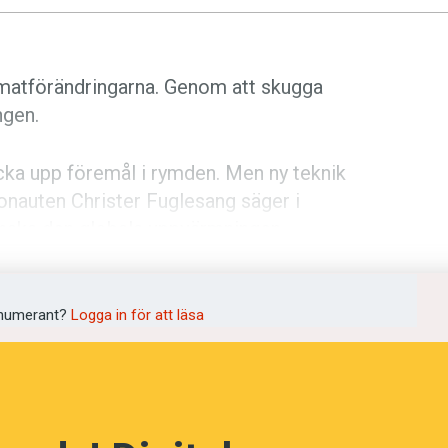
imatförändringarna. Genom att skugga
ngen.
cka upp föremål i rymden. Men ny teknik
onauten Christer Fuglesang säger i
minska den globala uppvärmningen.
s:
ad Lagrangepunkt där gravitationen från
numerant?
Logga in för att läsa
efär fyra gånger avståndet från jorden
mden skulle solseglen behöva hjälp av
 de på egen hand, genom solseglen. När
a jordens bana runt solen – och hela tiden