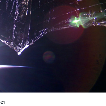
språkpolisen
rd
a
dningen digitalt
-21