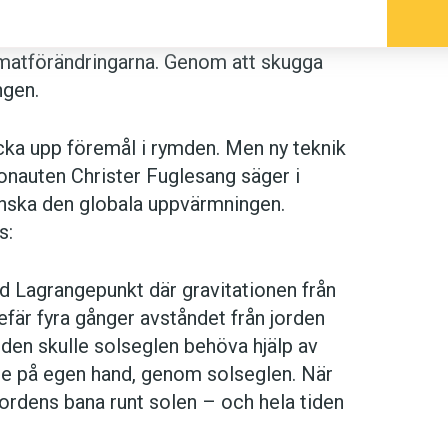
imatförändringarna. Genom att skugga
ngen.
cka upp föremål i rymden. Men ny teknik
onauten Christer Fuglesang säger i
minska den globala uppvärmningen.
s:
ad Lagrangepunkt där gravitationen från
efär fyra gånger avståndet från jorden
mden skulle solseglen behöva hjälp av
 de på egen hand, genom solseglen. När
a jordens bana runt solen – och hela tiden