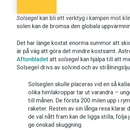
Solsegel
kan bli ett verktyg i kampen mot kl
solen kan de bromsa den globala uppvärmni
Det har länge kostat enorma summor att ski
är på väg att göra det mindre kostsamt. Astr
Aftonbladet
att
solsegel
kan hjälpa till att 
Solsegel drivs av solvind och av strålningslju
Solseglen skulle placeras vid en så kall
olika himlakroppar tar ut varandra – ung
till månen. De första 200 milen upp i ry
raketer. Resten av sin långa resa klarar
de väl nått fram kan de ligga stilla, följ
ge önskad skuggning.