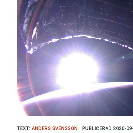
Kviss
Podden
Anmäl till 
Föreslå nyo
Annonsera
Prenumerer
Läs Språkti
Press
TEXT:
ANDERS SVENSSON
PUBLICERAD 2020-09