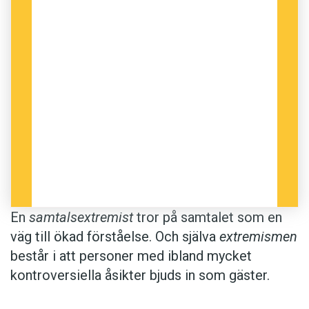
talat just med sådana som tänker
annorlunda än hon själv gör, men numera
blir hon utsatt för hot och hat från andra
för att hon gör det. Somliga säger upp
bekantskapen och kallar henne
samtalsextremist.
Samtalsextremisterna uppskattas inte av alla.
Tor Gasslander, chefredaktör för socialistiska
Flamman
, hävdar att de skapar en plattform åt
högerextremister:
En
samtalsextremist
tror på samtalet som en
väg till ökad förståelse. Och själva
extremismen
De har god hjälp av diverse debattsugna
består i att personer med ibland mycket
nyttiga idioter, från den anständigare
kontroversiella åsikter bjuds in som gäster.
högerns partiledare, via välmenande
journalister och ända ut till