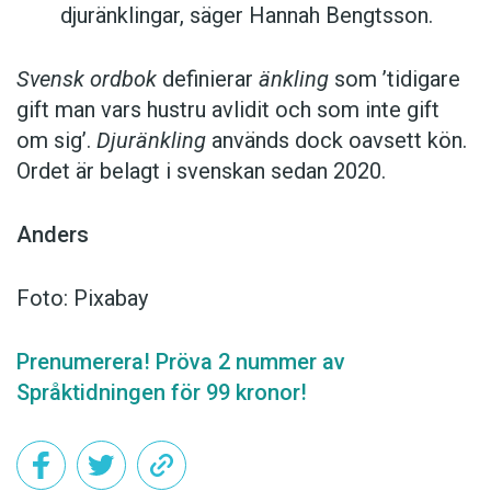
djuränklingar, säger Hannah Bengtsson.
Svensk ordbok
definierar
änkling
som ’tidigare
gift man vars hustru av­lidit och som inte gift
om sig’.
Djuränkling
används dock oavsett kön.
Ordet är belagt i svenskan sedan 2020.
Anders
Foto: Pixabay
Prenumerera! Pröva 2 nummer av
Språktidningen för 99 kronor!