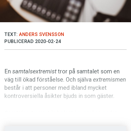
Anmäl till språkpolisen
Föreslå nyord
Annonsera
Prenumerera
TEXT:
ANDERS SVENSSON
PUBLICERAD 2020-02-24
Läs Språktidningen digitalt
Press
En
samtalsextremist
tror på samtalet som en
väg till ökad förståelse. Och själva
extremismen
består i att personer med ibland mycket
kontroversiella åsikter bjuds in som gäster.
Samtalsextremist
är belagt i svenskan sedan
2018. Länge användes ordet främst av och om
poddaren Navid Modiri. Han skriver på
Twitter