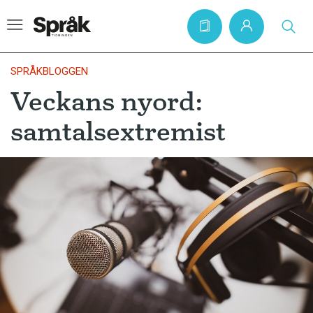
SPRÅKBLOGGEN
Veckans nyord:
Hem
samtalsextremist
Artiklar
Krönikor
Språkfrågor
Skrivtips
Bokrecensioner
Kviss
Podden