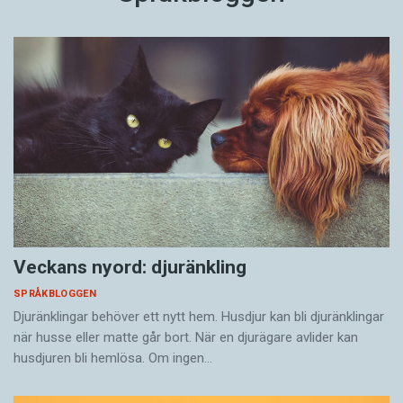
Veckans nyord: djuränkling
SPRÅKBLOGGEN
Djuränklingar behöver ett nytt hem. Husdjur kan bli djuränklingar
när husse eller matte går bort. När en djurägare avlider kan
husdjuren bli hemlösa. Om ingen…