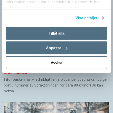
information som du har tillhandahållit eller som de har
samlat in när du har använt deras tjänster.
Visa detaljer
Tillåt alla
Anpassa
Avvisa
Ge bort Språktidningen till påsk!
SPRÅKBLOGGEN
Inför påsken har vi ett riktigt fint erbjudande. Just nu kan du ge
bort 3 nummer av Språktidningen för bara 99 kronor! Du kan
också…