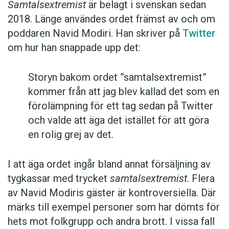
Samtalsextremist
är belagt i svenskan sedan
underhållningsindustrins självutnämnda
2018. Länge användes ordet främst av och om
”samtalsextremist”.
poddaren Navid Modiri. Han skriver på
Twitter
om hur han snappade upp det:
Anders
Storyn bakom ordet ”samtalsextremist”
Foto: Unsplash
kommer från att jag blev kallad det som en
förolämpning för ett tag sedan på Twitter
och valde att äga det istället för att göra
en rolig grej av det.
I att äga ordet ingår bland annat försäljning av
tygkassar med trycket
samtalsextremist
. Flera
av Navid Modiris gäster är kontroversiella. Där
märks till exempel personer som har dömts för
hets mot folkgrupp och andra brott. I vissa fall