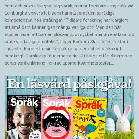
barn och vuxna tillägnar sig språk, menar forskare i lingvistik vid
Edinburghs universitet, som har studerat den språkliga
kompetensen hos ettåringar. ”Tidigare forskning har klargjort
att små barn känner igen många vanliga ord. Men den här
studien visar att barnen plockar upp mycket mer än enstaka ord
ur de vardagliga samtalen”, säger Barbora Skarabela, doktor i
lingvistik. Barnen lär sig komplexa satser och enstaka ord
samtidigt. Forskarna studerade cirka 40 barn i ettårsåldern och
deras språkinlärning i en rad uppmärksamhetstester.…