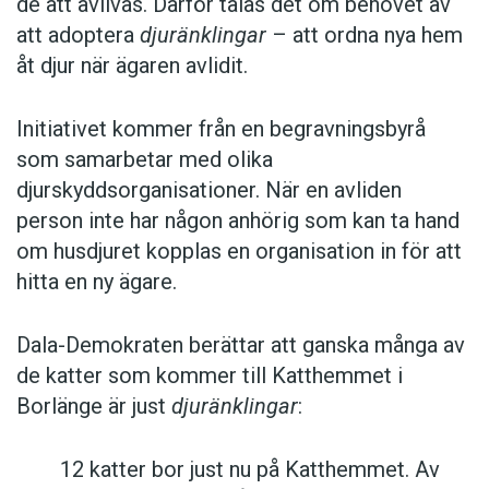
de att avlivas. Därför talas det om behovet av
att adoptera
djuränklingar
– att ordna nya hem
åt djur när ägaren avlidit.
Initiativet kommer från en begravningsbyrå
som samarbetar med olika
djurskyddsorganisationer. När en avliden
person inte har någon anhörig som kan ta hand
om husdjuret kopplas en organisation in för att
hitta en ny ägare.
Dala-Demokraten berättar att ganska många av
de katter som kommer till Katthemmet i
Borlänge är just
djuränklingar
:
12 katter bor just nu på Katthemmet. Av