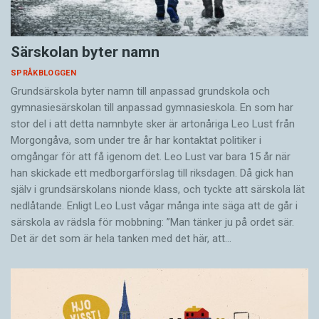
Särskolan byter namn
SPRÅKBLOGGEN
Grundsärskola byter namn till anpassad grundskola och
gymnasiesärskolan till anpassad gymnasieskola. En som har
stor del i att detta namnbyte sker är artonåriga Leo Lust från
Morgongåva, som under tre år har kontaktat politiker i
omgångar för att få igenom det. Leo Lust var bara 15 år när
han skickade ett medborgarförslag till riksdagen. Då gick han
själv i grundsärskolans nionde klass, och tyckte att särskola lät
nedlåtande. Enligt Leo Lust vågar många inte säga att de går i
särskola av rädsla för mobbning: ”Man tänker ju på ordet sär.
Det är det som är hela tanken med det här, att…