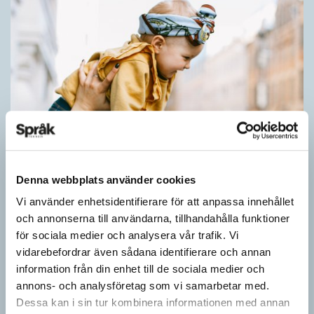
Denna webbplats använder cookies
Vi använder enhetsidentifierare för att anpassa innehållet
Barn lär sig komplexa satser tidigt
och annonserna till användarna, tillhandahålla funktioner
för sociala medier och analysera vår trafik. Vi
SPRÅKBLOGGEN
vidarebefordrar även sådana identifierare och annan
Små barn, som ännu inte kan tala, kan redan ha snappat upp
information från din enhet till de sociala medier och
flerordiga fraser. Detta kan också vara skillnaden mellan hur
annons- och analysföretag som vi samarbetar med.
barn och vuxna tillägnar…
Dessa kan i sin tur kombinera informationen med annan