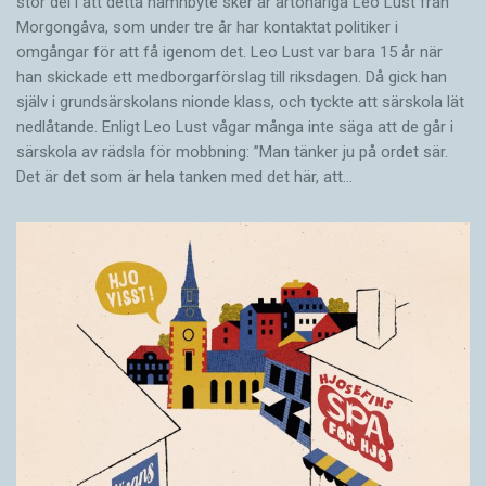
stor del i att detta namnbyte sker är artonåriga Leo Lust från
Morgongåva, som under tre år har kontaktat politiker i
omgångar för att få igenom det. Leo Lust var bara 15 år när
han skickade ett medborgarförslag till riksdagen. Då gick han
själv i grundsärskolans nionde klass, och tyckte att särskola lät
nedlåtande. Enligt Leo Lust vågar många inte säga att de går i
särskola av rädsla för mobbning: ”Man tänker ju på ordet sär.
Det är det som är hela tanken med det här, att…