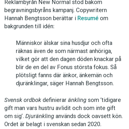
Reklambyrån New Normal stod bakom
begravningsbyråns kampanj. Copywritern
Hannah Bengtsson berättar i
Resumé
om
bakgrunden till idén:
Människor älskar sina husdjur och ofta
räknas även de som närmast anhöriga,
vilket gör att den dagen döden knackar på
blir de en del av Fonus största fokus. Så
plötsligt fanns där änkor, änkemän och
djuränklingar, säger Hannah Bengtsson.
Svensk ordbok
definierar
änkling
som ’tidigare
gift man vars hustru av­lidit och som inte gift
om sig’.
Djuränkling
används dock oavsett kön.
Ordet är belagt i svenskan sedan 2020.