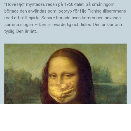
”I love Hjo” myntades redan på 1950-talet. Så småningom
började den användas som logotyp för Hjo Tidning tillsammans
med ett rött hjärta. Senare började även kommunen använda
samma slogan. – Den är ovärderlig och tidlös. Den är klar och
tydlig. Den är lätt…
Covid, schmovid – rimmen som lättar upp i
pandemin