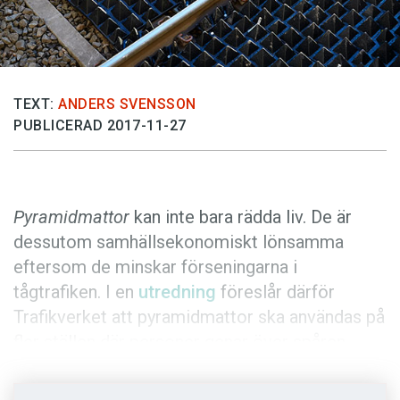
Anmäl till språkpolisen
Föreslå nyord
Annonsera
TEXT:
ANDERS SVENSSON
Prenumerera
PUBLICERAD 2017-11-27
Läs Språktidningen digitalt
Press
Pyramidmattor
kan inte bara rädda liv. De är
dessutom samhällsekonomiskt lönsamma
eftersom de minskar förseningarna i
tågtrafiken. I en
utredning
föreslår därför
Trafikverket att pyramidmattor ska användas på
fler ställen där personer genar över spåren.
Personer som genar över järnvägsspår är ett