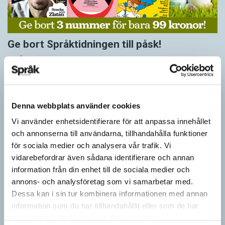
Ge bort Språktidningen till påsk!
SPRÅKBLOGGEN
Inför påsken har vi ett riktigt fint erbjudande. Just nu kan du ge
bort 3 nummer av Språktidningen för bara 99 kronor! Du kan
också…
Denna webbplats använder cookies
Vi använder enhetsidentifierare för att anpassa innehållet
och annonserna till användarna, tillhandahålla funktioner
för sociala medier och analysera vår trafik. Vi
vidarebefordrar även sådana identifierare och annan
information från din enhet till de sociala medier och
annons- och analysföretag som vi samarbetar med.
Dessa kan i sin tur kombinera informationen med annan
information som du har tillhandahållit eller som de har
samlat in när du har använt deras tjänster.