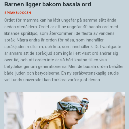
Barnen ligger bakom basala ord
SPRÅKBLOGGEN
Ordet för mamma kan ha låtit ungefär på samma sätt ända
sedan stenåldern. Ordet är ett av ungefär 40 basala ord med
liknande språkljud, som återkommer i de flesta av världens
språk. Några andra är orden för näsa, som innehåller
språkljuden n eller m, och knä, som innehåller k. Det vanligaste
är annars att de språkljud som ingår i ett visst ord ändrar sig
över tid, och att orden inte är så hårt knutna till en viss
betydelse genom generationerna. Men de basala orden behåller
både ljuden och betydelserna. En ny språkvetenskaplig studie
vid Lunds universitet kan förklara varför just dessa…