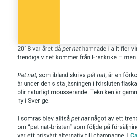
2018 var året då
pet nat
hamnade i allt fler v
trendiga vinet kommer från Frankrike – me
Pet nat
, som ibland skrivs
pét nat
, är en förk
är under den sista jäsningen i försluten flas
blir naturligt mousserande. Tekniken är gam
ny i Sverige.
I somras blev alltså
pet nat
något av ett tren
om ”pet nat-bristen” som följde på försäljni
var ett prisvärt alternativ till champagne. I
Ca