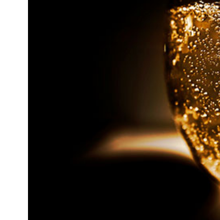
Kviss
Podden
Anmäl till 
Föreslå nyo
Annonsera
Prenumerer
Läs Språkti
Press