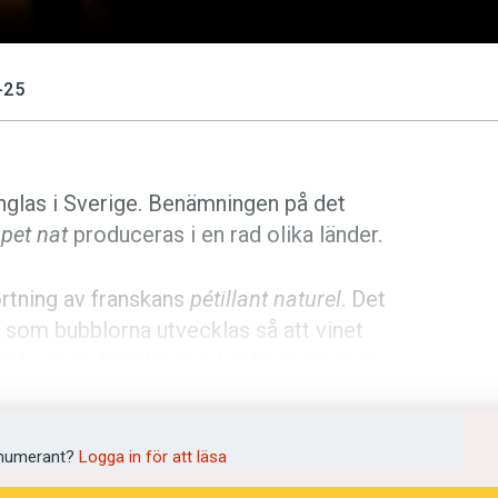
-25
inglas i Sverige. Benämningen på det
n
pet nat
produceras i en rad olika länder.
ortning av franskans
pétillant naturel
. Det
ka som bubblorna utvecklas så att vinet
mal – men trenden med pet nat-viner är
dvin.
Dagens Industri
rapporterade då
numerant?
Logga in för att läsa
ngsökningen. Många tyckte att pet nat