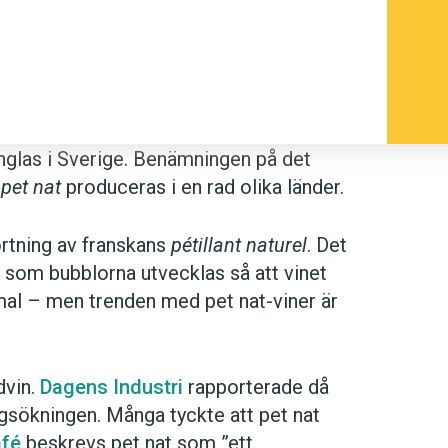
inglas i Sverige. Benämningen på det
n
pet nat
produceras i en rad olika länder.
ortning av franskans
pétillant naturel
. Det
ka som bubblorna utvecklas så att vinet
mal – men trenden med pet nat-viner är
dvin.
Dagens Industri
rapporterade då
ngsökningen. Många tyckte att pet nat
fé
beskrevs pet nat som ”ett