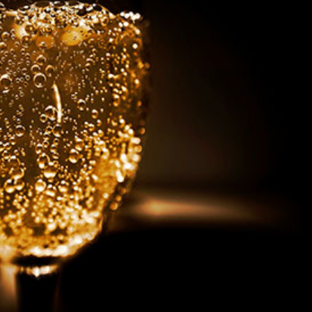
språkpolisen
rd
a
dningen digitalt