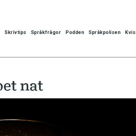
Skrivtips
Språkfrågor
Podden
Språkpolisen
Kvis
et nat
oner