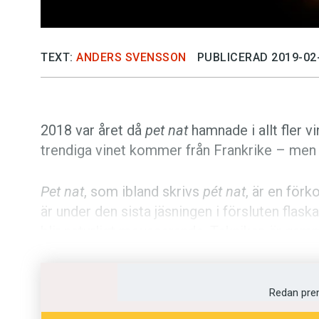
TEXT:
ANDERS SVENSSON
PUBLICERAD 2019-02
2018 var året då
pet nat
hamnade i allt fler v
trendiga vinet kommer från Frankrike – me
Pet nat
, som ibland skrivs
pét nat
, är en förk
är under den sista jäsningen i försluten flas
blir naturligt mousserande. Tekniken är gam
ny i Sverige.
I somras blev alltså
pet nat
något av ett tren
Redan pre
om ”pet nat-bristen” som följde på försäljni