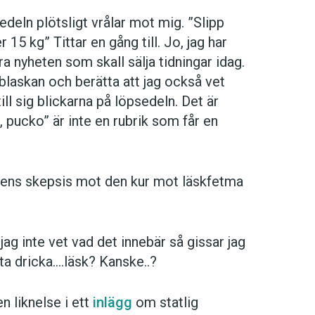
sedeln plötsligt vrålar mot mig. ”Slipp
 15 kg” Tittar en gång till. Jo, jag har
ra nyheten som skall sälja tidningar idag.
sblaskan och berätta att jag också vet
ill sig blickarna på löpsedeln. Det är
, pucko” är inte en rubrik som får en
ns skepsis mot den kur mot läskfetma
ag inte vet vad det innebär så gissar jag
uta dricka….läsk? Kanske..?
 liknelse i ett
inlägg
om statlig