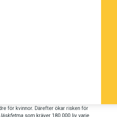
e för kvinnor. Därefter ökar risken för
n
läskfetma
som kräver 180 000 liv varje