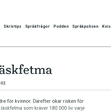
Skrivtips
Språkfrågor
Podden
Språkpolisen
Kvis
läskfetma
-02
e för kvinnor. Därefter ökar risken för
n
läskfetma
som kräver 180 000 liv varje
oner