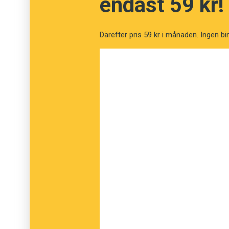
endast 59 kr!
Sitter lugnt och stilla på bussen när löps
den farliga läskfetman! Emily, 28, gick ner
Därefter pris 59 kr i månaden. Ingen bi
sett rätt. Detta anses alltså vara den sto
Jag funderar på om jag skall ringa kväll
lösningen, och att den säkert skulle dra t
bara ett problem. "Skruva inte av korken,
kvällstidningsredaktion att jubla.
En bloggare delar i ett
inlägg
forumanvändare
som antyds på löpsedeln:
Vad är "läskfetma" för något? Även fast j
på att knepet för att slippa den är att slu
En annan bloggare använder läskfetma som en