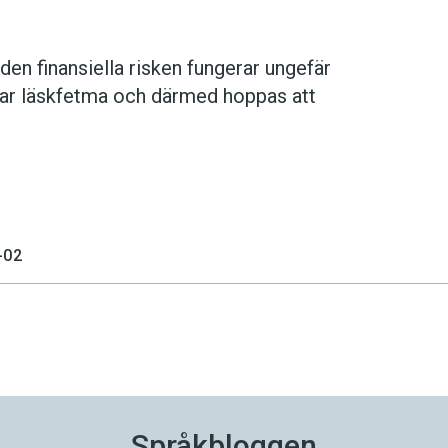
den finansiella risken fungerar ungefär
 har läskfetma och därmed hoppas att
-02
Språkbloggen