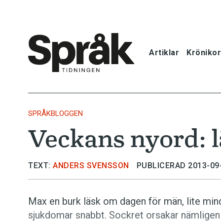
Artiklar
Krönikor
Hem
Artiklar
SPRÅKBLOGGEN
Veckans nyord: 
Krönikor
Språkfrågor
TEXT:
ANDERS SVENSSON
PUBLICERAD 2013-09
Skrivtips
Max en burk läsk om dagen för män, lite mindr
sjukdomar snabbt. Sockret orsakar nämlige
Bokrecensi