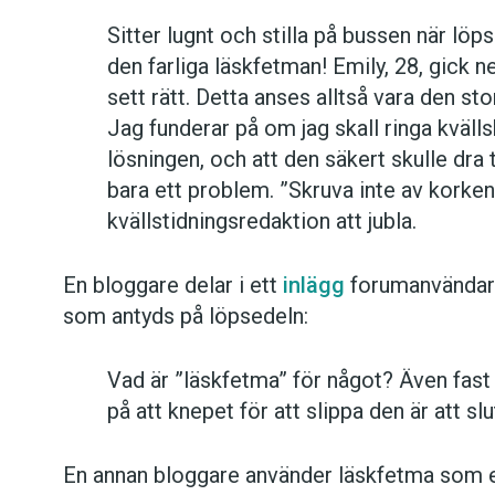
Sitter lugnt och stilla på bussen när löp
den farliga läskfetman! Emily, 28, gick ner
sett rätt. Detta anses alltså vara den sto
Jag funderar på om jag skall ringa kväll
lösningen, och att den säkert skulle dra t
bara ett problem. ”Skruva inte av korken
kvällstidningsredaktion att jubla.
En bloggare delar i ett
inlägg
forumanvändare
som antyds på löpsedeln:
Vad är ”läskfetma” för något? Även fast j
på att knepet för att slippa den är att sl
En annan bloggare använder läskfetma som en