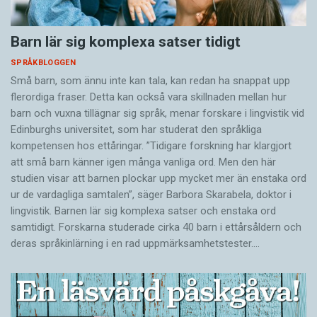
Barn lär sig komplexa satser tidigt
SPRÅKBLOGGEN
Små barn, som ännu inte kan tala, kan redan ha snappat upp
flerordiga fraser. Detta kan också vara skillnaden mellan hur
barn och vuxna tillägnar sig språk, menar forskare i lingvistik vid
Edinburghs universitet, som har studerat den språkliga
kompetensen hos ettåringar. ”Tidigare forskning har klargjort
att små barn känner igen många vanliga ord. Men den här
studien visar att barnen plockar upp mycket mer än enstaka ord
ur de vardagliga samtalen”, säger Barbora Skarabela, doktor i
lingvistik. Barnen lär sig komplexa satser och enstaka ord
samtidigt. Forskarna studerade cirka 40 barn i ettårsåldern och
deras språkinlärning i en rad uppmärksamhetstester.…