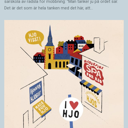
särskola av rädsla för mobbning: ”Man tänker ju på ordet sär.
Det är det som är hela tanken med det här, att…