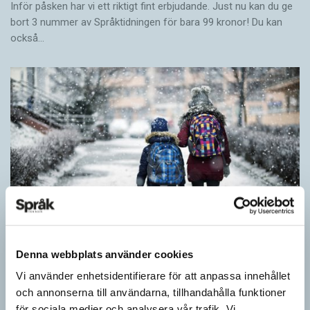
Inför påsken har vi ett riktigt fint erbjudande. Just nu kan du ge
bort 3 nummer av Språktidningen för bara 99 kronor! Du kan
också…
Denna webbplats använder cookies
Särskolan byter namn
Vi använder enhetsidentifierare för att anpassa innehållet
och annonserna till användarna, tillhandahålla funktioner
SPRÅKBLOGGEN
för sociala medier och analysera vår trafik. Vi