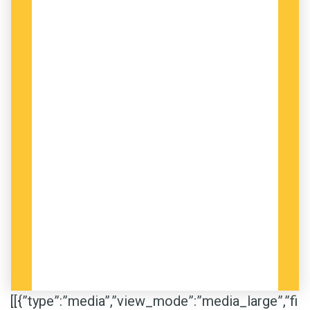
[[{”type”:”media”,”view_mode”:”media_large”,”fi