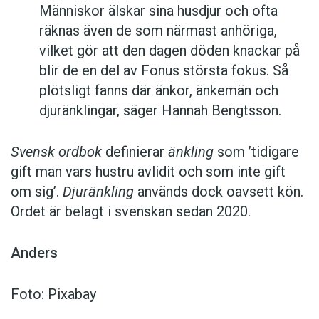
Människor älskar sina husdjur och ofta
räknas även de som närmast anhöriga,
vilket gör att den dagen döden knackar på
blir de en del av Fonus största fokus. Så
plötsligt fanns där änkor, änkemän och
djuränklingar, säger Hannah Bengtsson.
Svensk ordbok
definierar
änkling
som ’tidigare
gift man vars hustru av­lidit och som inte gift
om sig’.
Djuränkling
används dock oavsett kön.
Ordet är belagt i svenskan sedan 2020.
Anders
Foto: Pixabay