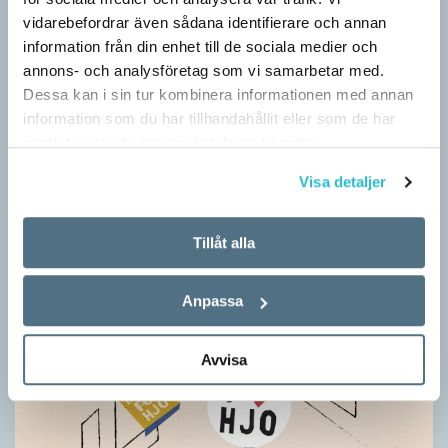
Grundsärskola byter namn till anpassad grundskola och
vidarebefordrar även sådana identifierare och annan
gymnasiesärskolan till anpassad gymnasieskola. En som har
information från din enhet till de sociala medier och
stor del i att detta namnbyte sker är artonåriga Leo Lust…
annons- och analysföretag som vi samarbetar med.
Dessa kan i sin tur kombinera informationen med annan
information som du har tillhandahållit eller som de har
samlat in när du har använt deras tjänster.
Visa detaljer
Tillåt alla
Anpassa
Avvisa