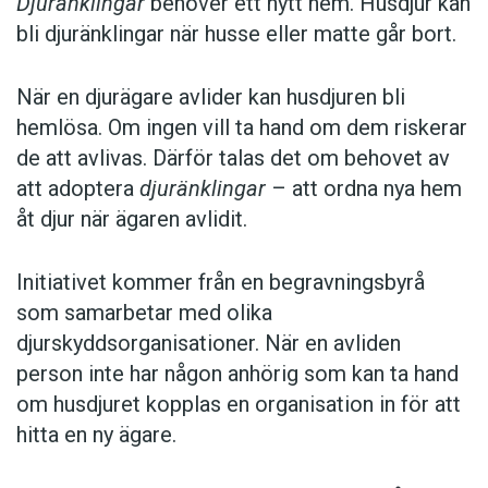
Djuränklingar
behöver ett nytt hem. Husdjur kan
bli djuränklingar när husse eller matte går bort.
När en djurägare avlider kan husdjuren bli
hemlösa. Om ingen vill ta hand om dem riskerar
de att avlivas. Därför talas det om behovet av
att adoptera
djuränklingar
– att ordna nya hem
åt djur när ägaren avlidit.
Initiativet kommer från en begravningsbyrå
som samarbetar med olika
djurskyddsorganisationer. När en avliden
person inte har någon anhörig som kan ta hand
om husdjuret kopplas en organisation in för att
hitta en ny ägare.