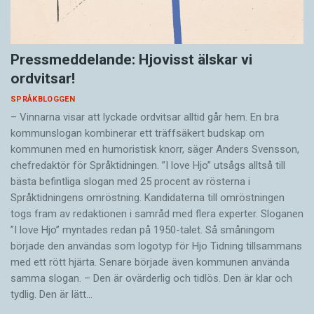
Pressmeddelande: Hjovisst älskar vi
ordvitsar!
SPRÅKBLOGGEN
– Vinnarna visar att lyckade ordvitsar alltid går hem. En bra
kommunslogan kombinerar ett träffsäkert budskap om
kommunen med en humoristisk knorr, säger Anders Svensson,
chefredaktör för Språktidningen. ”I love Hjo” utsågs alltså till
bästa befintliga slogan med 25 procent av rösterna i
Språktidningens omröstning. Kandidaterna till omröstningen
togs fram av redaktionen i samråd med flera experter. Sloganen
”I love Hjo” myntades redan på 1950-talet. Så småningom
började den användas som logotyp för Hjo Tidning tillsammans
med ett rött hjärta. Senare började även kommunen använda
samma slogan. – Den är ovärderlig och tidlös. Den är klar och
tydlig. Den är lätt…