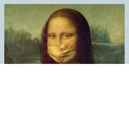
Covid, schmovid – rimmen som lättar upp i
pandemin
SPRÅKBLOGGEN
Corona, schmorona – covid, schmovid – pandemic,
schmandemic. Det kan se barnsligt ut, men den här sortens
lekfulla rim fyller en funktion, även bland vuxna. Det handlar om
reduplikationer, det vill säga när ett ord upprepas. I detta fall
inleder ett ”schm” eller ”shm” det upprepade ordet. ”Schm”-