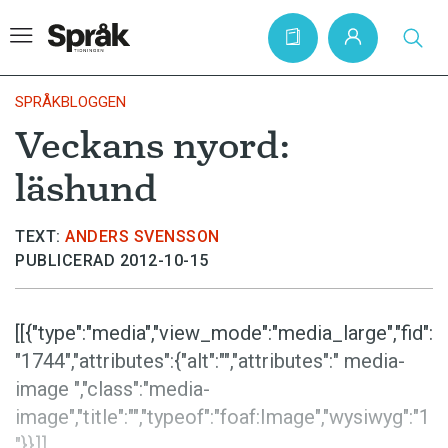
SPRÅKBLOGGEN
Veckans nyord:
Hem
läshund
Artiklar
Krönikor
TEXT:
ANDERS SVENSSON
PUBLICERAD 2012-10-15
Språkfrågor
Skrivtips
[[{"type":"media","view_mode":"media_large","fid":
Bokrecensioner
"1744","attributes":{"alt":"","attributes":" media-
Kviss
image ","class":"media-
image","title":"","typeof":"foaf:Image","wysiwyg":"1
Podden
"}}]]