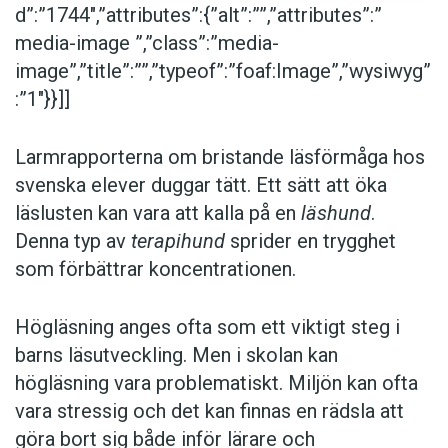
d”:”1744″,”attributes”:{”alt”:””,”attributes”:”
media-image ”,”class”:”media-
image”,”title”:””,”typeof”:”foaf:Image”,”wysiwyg”
:”1″}}]]
Larmrapporterna om bristande läsförmåga hos
svenska elever duggar tätt. Ett sätt att öka
läslusten kan vara att kalla på en
läshund
.
Denna typ av
terapihund
sprider en trygghet
som förbättrar koncentrationen.
Högläsning anges ofta som ett viktigt steg i
barns läsutveckling. Men i skolan kan
högläsning vara problematiskt. Miljön kan ofta
vara stressig och det kan finnas en rädsla att
göra bort sig både inför lärare och