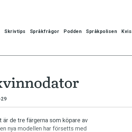
Skrivtips
Språkfrågor
Podden
Språkpolisen
Kvis
kvinnodator
-29
Det är de tre färgerna som köpare av
Den nya modellen har försetts med
oner