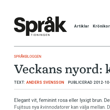
Artiklar
Krönikor
Hem
Artiklar
SPRÅKBLOGGEN
Veckans nyord: 
Krönikor
Språkfrågor
TEXT:
ANDERS SVENSSON
PUBLICERAD 2012-10
Skrivtips
Elegant vit, feminint rosa eller lyxigt brun. 
Fujitsus nya
kvinnodatorer
kan välja mellan. 
Bokrecensi