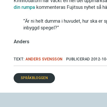
Kvinnodatorn har väckt en hel del uppmärks
din rumpa
kommenteras Fujitsus nyhet så hä
”Är ni helt dumma i huvudet, hur ska er s
inbyggd spegel?”
Anders
TEXT:
ANDERS SVENSSON
PUBLICERAD 2012-10
SPRÅKBLOGGEN