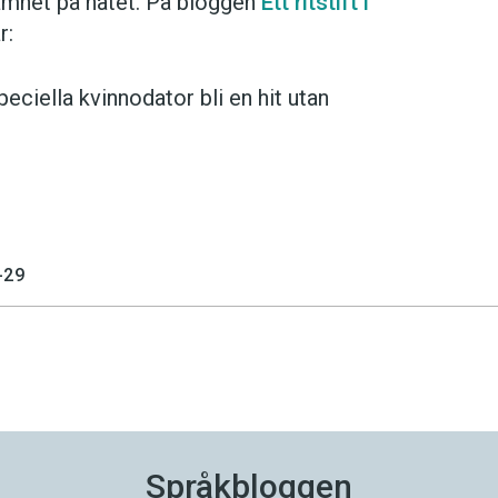
amhet på nätet. På bloggen
Ett ritstift i
r:
peciella kvinnodator bli en hit utan
-29
Språkbloggen