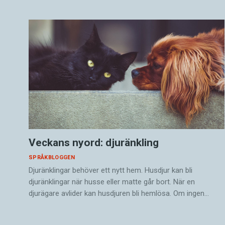
Veckans nyord: djuränkling
SPRÅKBLOGGEN
Djuränklingar behöver ett nytt hem. Husdjur kan bli
djuränklingar när husse eller matte går bort. När en
djurägare avlider kan husdjuren bli hemlösa. Om ingen…