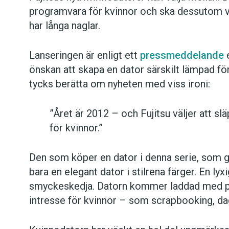
programvara för kvinnor och ska dessutom va
har långa naglar.
Lanseringen är enligt ett
pressmeddelande
e
önskan att skapa en dator särskilt lämpad fö
tycks berätta om nyheten med viss ironi:
”Året är 2012 – och Fujitsu väljer att sl
för kvinnor.”
Den som köper en dator i denna serie, som 
bara en elegant dator i stilrena färger. En ly
smyckeskedja. Datorn kommer laddad med pr
intresse för kvinnor – som scrapbooking, da