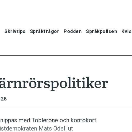
Skrivtips
Språkfrågor
Podden
Språkpolisen
Kvis
ärnrörspolitiker
-28
förknippas med Toblerone och kontokort.
istdemokraten Mats Odell ut
oner