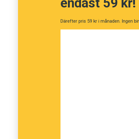
endast 59 kr!
I
Dala-Demokraten
skriver Ulf Lundén om jär
partiledaren Jimmie Åkessons vision om nol
Därefter pris 59 kr i månaden. Ingen bi
Sverigedemokraterna har mindre utsikter att 
dödsoffer i trafiken.
På bloggen
Expo idag
redogör Alex Bengtsso
Kent Ekeroths platser i riksdagen om nolltol
järnrörspolitikerna uteslutas ur Sverigedemo
"Först in om någon av järnrörspolitiker
från Östergötland. Weichel sitter i parti
person för Jimmie Åkesson. Trots att ha
Anna Hagwall, partiets tidigare andre v
några år sedan till förmån för Carina H
Hagwalls roll som kvinnoförbundsordf