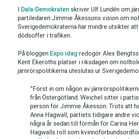
I
Dala-Demokraten
skriver Ulf Lundén om jär
partiledaren Jimmie Åkessons vision om nol
Sverigedemokraterna har mindre utsikter att 
dödsoffer i trafiken.
På bloggen
Expo idag
redogör Alex Bengtsso
Kent Ekeroths platser i riksdagen om nolltol
järnrörspolitikerna uteslutas ur Sverigedemo
”Först in om någon av järnrörspolitiker
från Östergötland. Weichel sitter i parti
person för Jimmie Åkesson. Trots att ha
Anna Hagwall, partiets tidigare andre v
några år sedan till förmån för Carina H
Hagwalls roll som kvinnoförbundsordf