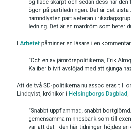
ogillade skarpt och sedan dess har den 
ögon på partiledningen. Det är det sist
hämndlysten partiveteran i riksdagsgru
ledning. Det är en mardröm som heter 
I
Arbetet
påminner en läsare i en kommentar 
”Och en av järnrörspolitikerna, Erik Alm
Kaliber blivit avslöjad med att sjunga n
Att de två SD-politikerna nu associeras till 
Lindqvist, krönikör i
Helsingborgs Dagblad
,
”Snabbt uppflammad, snabbt bortglömd. D
gemensamma minnesbank som till exemp
var att det i den här tidningen höjdes e