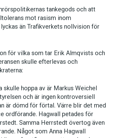
nrörspolitikernas tankegods och att
ltolerans mot rasism inom
lyckas än Trafikverkets nollvision för
n för vilka som tar Erik Almqvists och
eransen skulle efterlevas och
kraterna:
na skulle hoppa av är Markus Weichel
styrelsen och är ingen kontroversiell
n är dömd för förtal. Värre blir det med
ice ordförande. Hagwall petades för
errstedt. Samma Herrstedt övertog även
örande. Något som Anna Hagwall