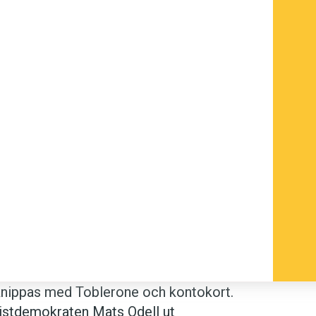
rån minneslunden. Det berättades att
a sätt om
järnrörssajterna
, och gör
Almqvist och Kent Ekeroth och
förknippas med Toblerone och kontokort.
istdemokraten Mats Odell ut