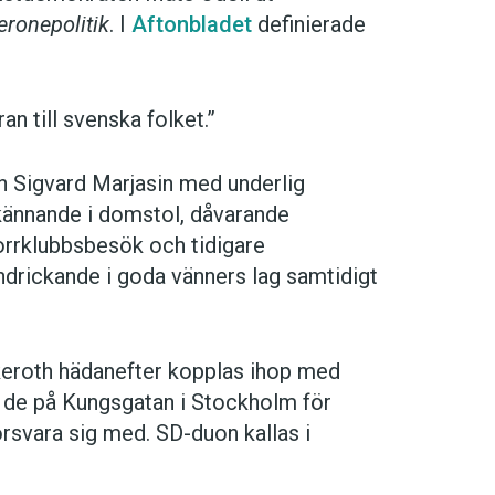
eronepolitik
. I
Aftonbladet
definierade
an till svenska folket.”
 Sigvard Marjasin med underlig
ikännande i domstol, dåvarande
rrklubbsbesök och tidigare
drickande i goda vänners lag samtidigt
keroth hädanefter kopplas ihop med
t de på Kungsgatan i Stockholm för
örsvara sig med. SD-duon kallas i