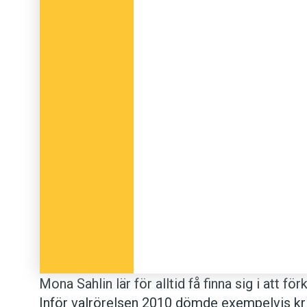
obarmhärtigt plockat bort alla kransar f
folk börjat gråta."
I
Aftonbladet
talar Åsa Linderborg på samm
därmed en ideologisk koppling mellan Erik 
webbplatser som Avpixlat och Fria tider.
Anders
Mona Sahlin lär för alltid få finna sig i att 
Inför valrörelsen 2010 dömde exempelvis kr