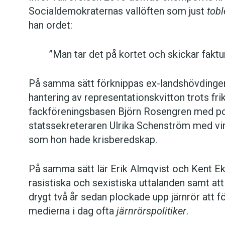
Socialdemokraternas vallöften som just
tobl
han ordet:
”Man tar det på kortet och skickar faktur
På samma sätt förknippas ex-landshövdingen
hantering av representationskvitton trots fr
fackföreningsbasen Björn Rosengren med po
statssekreteraren Ulrika Schenström med vin
som hon hade krisberedskap.
På samma sätt lär Erik Almqvist och Kent E
rasistiska och sexistiska uttalanden samt at
drygt två år sedan plockade upp järnrör att f
medierna i dag ofta
järnrörspolitiker
.