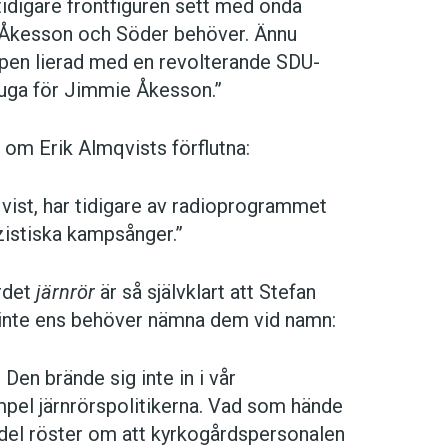
tidigare frontfiguren sett med onda
a Åkesson och Söder behöver. Ännu
ppen lierad med en revolterande SDU-
duga för Jimmie Åkesson.”
om Erik Almqvists förflutna:
qvist, har tidigare av radioprogrammet
azistiska kampsånger.”
ordet
järnrör
är så självklart att Stefan
 inte ens behöver nämna dem vid namn:
en brände sig inte in i vår
el järnrörspolitikerna. Vad som hände
n del röster om att kyrkogårdspersonalen