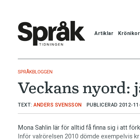
Artiklar
Krönikor
Hem
Artiklar
SPRÅKBLOGGEN
Veckans nyord: j
Krönikor
Språkfrågor
TEXT:
ANDERS SVENSSON
PUBLICERAD 2012-11
Skrivtips
Mona Sahlin lär för alltid få finna sig i att 
Inför valrörelsen 2010 dömde exempelvis kr
Bokrecensi