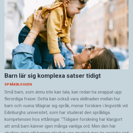
Barn lär sig komplexa satser tidigt
SPRÅKBLOGGEN
Små barn, som ännu inte kan tala, kan redan ha snappat upp
flerordiga fraser. Detta kan också vara skillnaden mellan hur
barn och vuxna tillägnar sig språk, menar forskare i lingvistik vid
Edinburghs universitet, som har studerat den språkliga
kompetensen hos ettåringar. ”Tidigare forskning har klargjort
att små barn känner igen många vanliga ord. Men den här
studien visar att barnen plockar upp mycket mer än enstaka ord