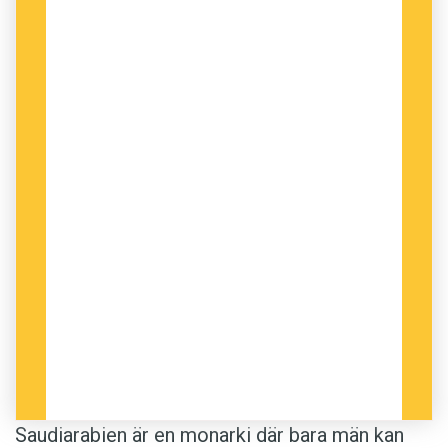
att klassa landet som en diktatur. Karin
Enströms försök att distansera sig från den
bilden – hon talar i intervjun om ett land som är
på väg någonstans (år 2015 ska kvinnor
exempelvis både få rösta och kandidera i
lokalval) – blir därför oerhört svårt att lyckas
med.
När få håller med om verklighetsbeskrivningen
är risken överhängande att hon lyckats lansera
begreppet
icke-demokrati
, men i stället får finna
sig i att det betraktas som synonymt med
vänligt sinnad diktatur
eller
diktatur som inte
får kallas diktatur eftersom det kan skada
svensk vapenexport
.
Saudiarabien är en monarki där bara män kan