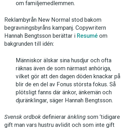
om familjemedlemmen.
Reklambyrån New Normal stod bakom
begravningsbyråns kampanj. Copywritern
Hannah Bengtsson berättar i
Resumé
om
bakgrunden till idén:
Människor älskar sina husdjur och ofta
räknas även de som närmast anhöriga,
vilket gör att den dagen döden knackar på
blir de en del av Fonus största fokus. Så
plötsligt fanns där änkor, änkemän och
djuränklingar, säger Hannah Bengtsson.
Svensk ordbok
definierar
änkling
som ’tidigare
gift man vars hustru av­lidit och som inte gift