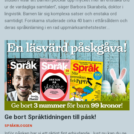
ur de vardagliga samtalen”, säger Barbora Skarabela, doktor i
lingvistik. Barnen lär sig komplexa satser och enstaka ord
samtidigt. Forskarna studerade cirka 40 barn i ettårsåldern och
deras språkinlärning i en rad uppmärksamhetstester.…
Ge bort Språktidningen till påsk!
SPRÅKBLOGGEN
Inför påsken har vi ett riktigt fint erbjudande. Just nu kan du ge