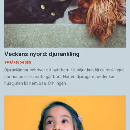
Veckans nyord: djuränkling
SPRÅKBLOGGEN
Djuränklingar behöver ett nytt hem. Husdjur kan bli djuränklingar
när husse eller matte går bort. När en djurägare avlider kan
husdjuren bli hemlösa. Om ingen…