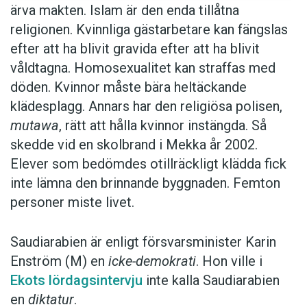
Anders
ärva makten. Islam är den enda tillåtna
religionen. Kvinnliga gästarbetare kan fängslas
efter att ha blivit gravida efter att ha blivit
våldtagna. Homosexualitet kan straffas med
döden. Kvinnor måste bära heltäckande
klädesplagg. Annars har den religiösa polisen,
mutawa
, rätt att hålla kvinnor instängda. Så
skedde vid en skolbrand i Mekka år 2002.
Elever som bedömdes otillräckligt klädda fick
inte lämna den brinnande byggnaden. Femton
personer miste livet.
Saudiarabien är enligt försvarsminister Karin
Enström (M) en
icke-demokrati
. Hon ville i
Ekots lördagsintervju
inte kalla Saudiarabien
en
diktatur
.