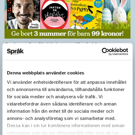
Ge bort Språktidningen till påsk!
SPRÅKBLOGGEN
Inför påsken har vi ett riktigt fint erbjudande. Just nu kan du ge
bort 3 nummer av Språktidningen för bara 99 kronor! Du kan
Denna webbplats använder cookies
också…
Vi använder enhetsidentifierare för att anpassa innehållet
och annonserna till användarna, tillhandahålla funktioner
för sociala medier och analysera vår trafik. Vi
vidarebefordrar även sådana identifierare och annan
information från din enhet till de sociala medier och
annons- och analysföretag som vi samarbetar med.
Dessa kan i sin tur kombinera informationen med annan
information som du har tillhandahållit eller som de har