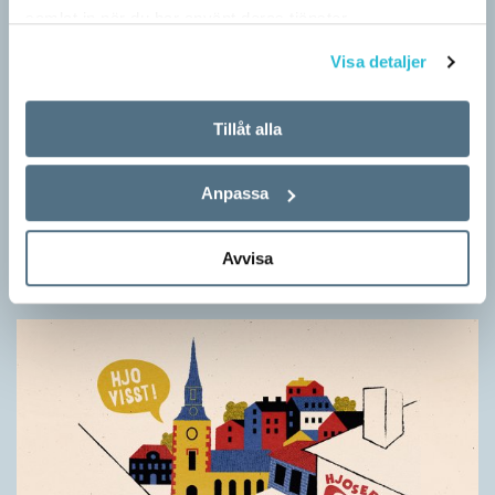
samlat in när du har använt deras tjänster.
Visa detaljer
Tillåt alla
Särskolan byter namn
Anpassa
SPRÅKBLOGGEN
Grundsärskola byter namn till anpassad grundskola och
gymnasiesärskolan till anpassad gymnasieskola. En som har
Avvisa
stor del i att detta namnbyte sker är artonåriga Leo Lust…