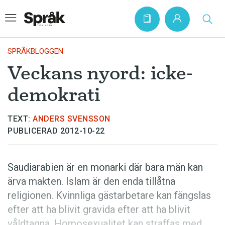
SPRÅKBLOGGEN
Veckans nyord: icke-
Hem
demokrati
Artiklar
Krönikor
TEXT:
ANDERS SVENSSON
PUBLICERAD 2012-10-22
Språkfrågor
Skrivtips
Saudiarabien är en monarki där bara män kan
Bokrecensioner
ärva makten. Islam är den enda tillåtna
Kviss
religionen. Kvinnliga gästarbetare kan fängslas
efter att ha blivit gravida efter att ha blivit
Podden
våldtagna. Homosexualitet kan straffas med