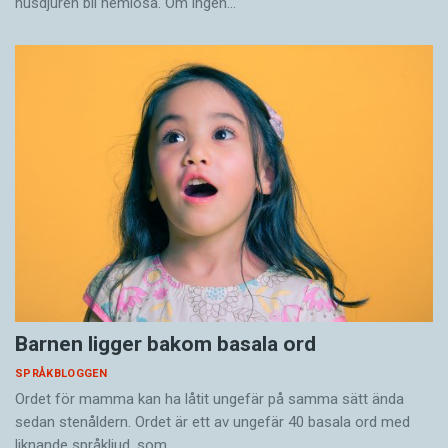
husdjuren bli hemlösa. Om ingen…
Barnen ligger bakom basala ord
SPRÅKBLOGGEN
Ordet för mamma kan ha låtit ungefär på samma sätt ända
sedan stenåldern. Ordet är ett av ungefär 40 basala ord med
liknande språkljud, som…