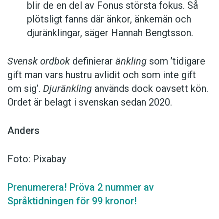
blir de en del av Fonus största fokus. Så
plötsligt fanns där änkor, änkemän och
djuränklingar, säger Hannah Bengtsson.
Svensk ordbok
definierar
änkling
som ’tidigare
gift man vars hustru av­lidit och som inte gift
om sig’.
Djuränkling
används dock oavsett kön.
Ordet är belagt i svenskan sedan 2020.
Anders
Foto: Pixabay
Prenumerera! Pröva 2 nummer av
Språktidningen för 99 kronor!