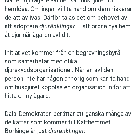
När en djurägare avlider kan husdjuren bli
hemlösa. Om ingen vill ta hand om dem riskerar
de att avlivas. Därför talas det om behovet av
att adoptera
djuränklingar
– att ordna nya hem
åt djur när ägaren avlidit.
Initiativet kommer från en begravningsbyrå
som samarbetar med olika
djurskyddsorganisationer. När en avliden
person inte har någon anhörig som kan ta hand
om husdjuret kopplas en organisation in för att
hitta en ny ägare.
Dala-Demokraten berättar att ganska många av
de katter som kommer till Katthemmet i
Borlänge är just
djuränklingar
: