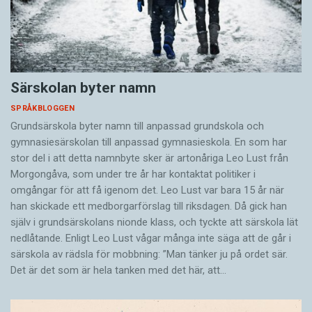
Särskolan byter namn
SPRÅKBLOGGEN
Grundsärskola byter namn till anpassad grundskola och
gymnasiesärskolan till anpassad gymnasieskola. En som har
stor del i att detta namnbyte sker är artonåriga Leo Lust från
Morgongåva, som under tre år har kontaktat politiker i
omgångar för att få igenom det. Leo Lust var bara 15 år när
han skickade ett medborgarförslag till riksdagen. Då gick han
själv i grundsärskolans nionde klass, och tyckte att särskola lät
nedlåtande. Enligt Leo Lust vågar många inte säga att de går i
särskola av rädsla för mobbning: ”Man tänker ju på ordet sär.
Det är det som är hela tanken med det här, att…