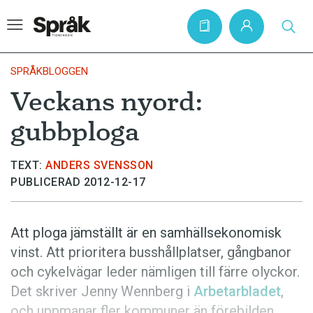
SPRÅKBLOGGEN
Veckans nyord:
Hem
gubbploga
Artiklar
Krönikor
TEXT:
ANDERS SVENSSON
PUBLICERAD 2012-12-17
Språkfrågor
Skrivtips
Att ploga jämställt är en samhällsekonomisk
Bokrecensioner
vinst. Att prioritera busshållplatser, gångbanor
Kviss
och cykelvägar leder nämligen till färre olyckor.
Det skriver Jenny Wennberg i
Arbetarbladet
,
Podden
och uppmanar fler kommuner än förebilden