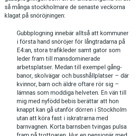
så många stockholmare de senaste veckorna
klagat på snöröjningen:
Gubbplogning innebär alltså att kommuner
i första hand snöröjer för lång­tradarna på
E4:an, stora trafikleder samt gator som
leder fram till mans­dominerade
arbetsplatser. Medan till exempel gång­
banor, skolvägar och busshållplatser – där
kvinnor, barn och äldre oftare rör sig –
lämnas som moddiga helveten. En vän till
mig med nyfödd bebis berättar att hon
knappt kan gå utanför ­dörren i Stockholm
utan att köra fast i iskratrarna med
barnvagnen. Korta barnsben tvingas pulsa
fram på trottoaren. Hur en pensionär med