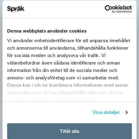
Denna webbplats använder cookies
Vi använder enhetsidentifierare för att anpassa innehållet
och annonserna till användarna, tillhandahålla funktioner
för sociala medier och analysera vår trafik. Vi
vidarebefordrar även sådana identifierare och annan
information från din enhet till de sociala medier och
annons- och analysföretag som vi samarbetar med.
Dessa kan i sin tur kombinera informationen med annan
information som du har tillhandahållit eller som de har
Särskolan byter namn
samlat in när du har använt deras tjänster.
SPRÅKBLOGGEN
Visa detaljer
Grundsärskola byter namn till anpassad grundskola och
gymnasiesärskolan till anpassad gymnasieskola. En som har
stor del i att detta namnbyte sker är artonåriga Leo Lust…
Tillåt alla