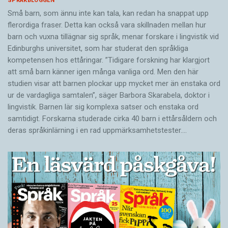
SPRÅKBLOGGEN
Små barn, som ännu inte kan tala, kan redan ha snappat upp
flerordiga fraser. Detta kan också vara skillnaden mellan hur
barn och vuxna tillägnar sig språk, menar forskare i lingvistik vid
Edinburghs universitet, som har studerat den språkliga
kompetensen hos ettåringar. ”Tidigare forskning har klargjort
att små barn känner igen många vanliga ord. Men den här
studien visar att barnen plockar upp mycket mer än enstaka ord
ur de vardagliga samtalen”, säger Barbora Skarabela, doktor i
lingvistik. Barnen lär sig komplexa satser och enstaka ord
samtidigt. Forskarna studerade cirka 40 barn i ettårsåldern och
deras språkinlärning i en rad uppmärksamhetstester.…