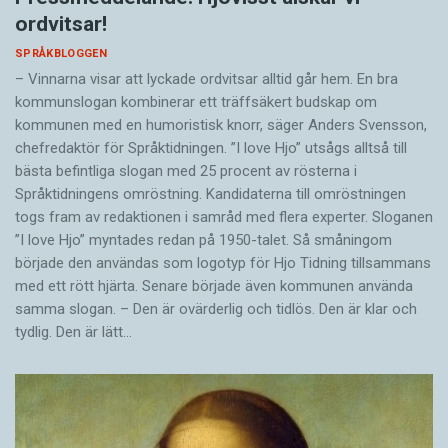
ordvitsar!
SPRÅKBLOGGEN
– Vinnarna visar att lyckade ordvitsar alltid går hem. En bra
kommunslogan kombinerar ett träffsäkert budskap om
kommunen med en humoristisk knorr, säger Anders Svensson,
chefredaktör för Språktidningen. ”I love Hjo” utsågs alltså till
bästa befintliga slogan med 25 procent av rösterna i
Språktidningens omröstning. Kandidaterna till omröstningen
togs fram av redaktionen i samråd med flera experter. Sloganen
”I love Hjo” myntades redan på 1950-talet. Så småningom
började den användas som logotyp för Hjo Tidning tillsammans
med ett rött hjärta. Senare började även kommunen använda
samma slogan. – Den är ovärderlig och tidlös. Den är klar och
tydlig. Den är lätt…