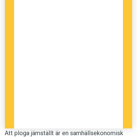
inte snömängden som är problemet. Utan
att man även vintertid gör det enklare och
smidigare för män i bil att ta sig fram i
världen. Jag önskar mig en vit jul, och att vi
­slutar gubb­ploga våra ­samhällen.
Anders
Att ploga jämställt är en samhällsekonomisk