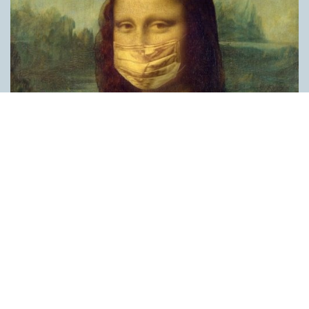
Covid, schmovid – rimmen som lättar upp i
pandemin
SPRÅKBLOGGEN
Corona, schmorona – covid, schmovid – pandemic,
schmandemic. Det kan se barnsligt ut, men den här sortens
lekfulla rim fyller en funktion, även bland vuxna. Det handlar om
reduplikationer, det vill säga när ett ord upprepas. I detta fall
inleder ett ”schm” eller ”shm” det upprepade ordet. ”Schm”-
rimmen kommer ursprungligen från jiddish, men har kommit att
användas mer allmänt i engelskan, särskilt i USA, bland annat
för att markera ironi, hån eller skepsis. Men enligt en studie på