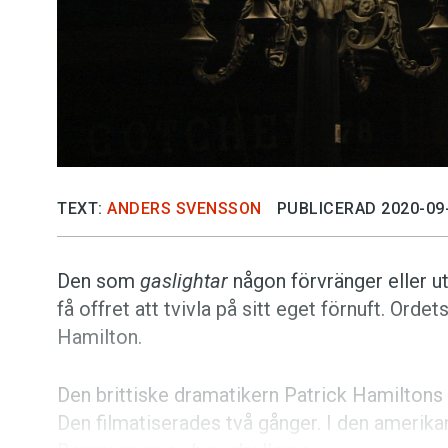
TEXT:
ANDERS SVENSSON
PUBLICERAD 2020-09
Den som
gaslightar
någon förvränger eller ut
få offret att tvivla på sitt eget förnuft. Ordets
Hamilton.
Den brittiske dramatikern Patrick Hamilton
Den filmatiserades två gånger. I den amerika