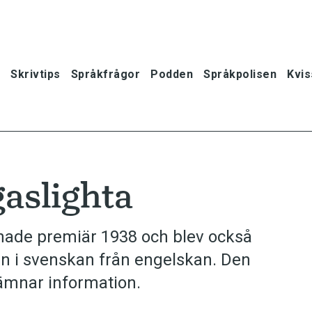
Skrivtips
Språkfrågor
Podden
Språkpolisen
Kvis
aslighta
hade premiär 1938 och blev också
 in i svenskan från engelskan. Den
lämnar information.
oner