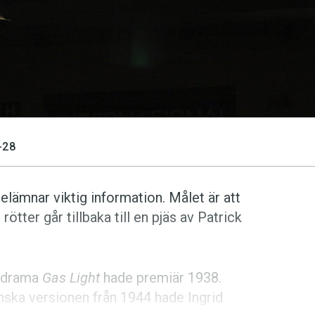
-28
elämnar viktig information. Målet är att
 rötter går tillbaka till en pjäs av Patrick
s drama
Gas Light
hade premiär 1938.
nska versionen från 1944 hade Ingrid