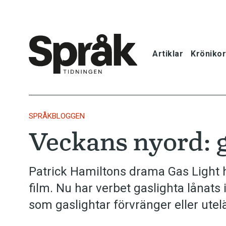
Artiklar
Krönikor
Hem
Artiklar
SPRÅKBLOGGEN
Veckans nyord: g
Krönikor
Språkfrågor
Patrick Hamiltons drama Gas Light 
film. Nu har verbet gaslighta lånats
Skrivtips
som gaslightar förvränger eller ute
Bokrecensi