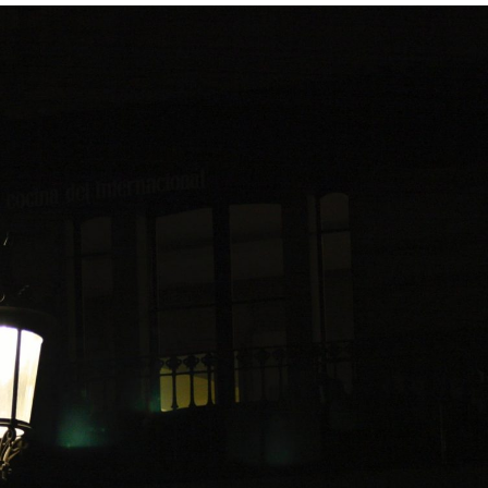
språkpolisen
rd
a
dningen digitalt