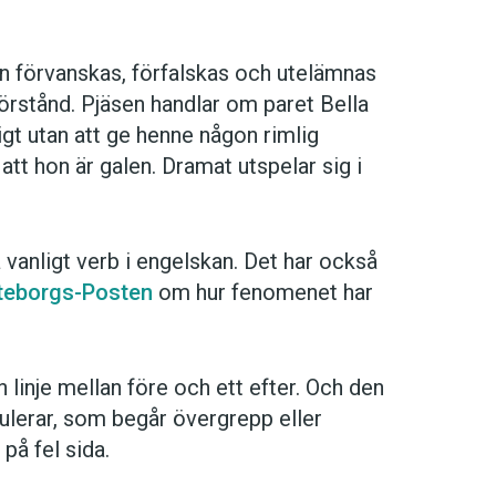
an förvanskas, förfalskas och utelämnas
 förstånd. Pjäsen handlar om paret Bella
t utan att ge henne någon rimlig
e att hon är galen. Dramat utspelar sig i
a vanligt verb i engelskan. Det har också
teborgs-Posten
om hur fenomenet har
linje mellan före och ett efter. Och den
ulerar, som begår övergrepp eller
på fel sida.