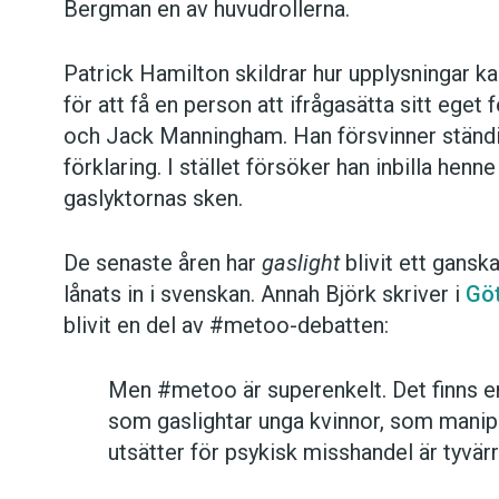
Bergman en av huvudrollerna.
Patrick Hamilton skildrar hur upplysningar k
för att få en person att ifrågasätta sitt eget
och Jack Manningham. Han försvinner ständig
förklaring. I stället försöker han inbilla henn
gaslyktornas sken.
De senaste åren har
gaslight
blivit ett gansk
lånats in i svenskan. Annah Björk skriver i
Gö
blivit en del av #metoo-debatten:
Men #metoo är superenkelt. Det finns en 
som gaslightar unga kvinnor, som manip
utsätter för psykisk misshandel är tyvärr 