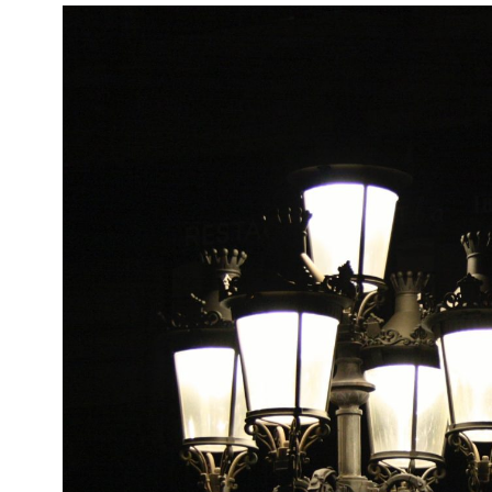
Kviss
Podden
Anmäl till 
Föreslå nyo
Annonsera
Prenumerer
Läs Språkti
Press