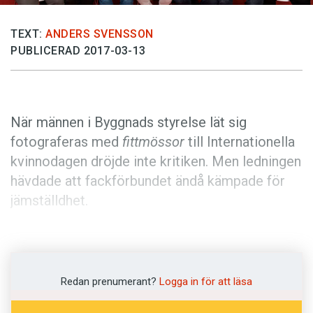
Anmäl till språkpolisen
Föreslå nyord
TEXT:
ANDERS SVENSSON
PUBLICERAD 2017-03-13
Annonsera
Prenumerera
Läs Språktidningen digitalt
När männen i Byggnads styrelse lät sig
Press
fotograferas med
fittmössor
till Internationella
kvinnodagen dröjde inte kritiken. Men ledningen
hävdade att fackförbundet ändå kämpade för
jämställdhet.
Det var i en protestaktion riktad mot USA:s
president Donald Trump som Krista Suh och
Jayna Zweiman skapade en
pussyhat
. Det
Redan prenumerant?
Logga in för att läsa
handlar om en stickad mössa i rosa med