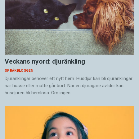
Veckans nyord: djuränkling
SPRÅKBLOGGEN
Djuränklingar behöver ett nytt hem. Husdjur kan bli djuränklingar
när husse eller matte går bort. När en djurägare avlider kan
husdjuren bli hemlösa. Om ingen…