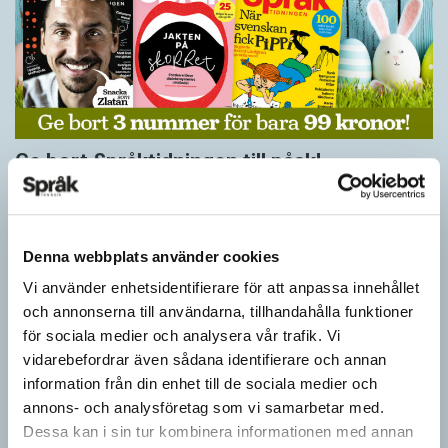
Ge bort Språktidningen till påsk!
SPRÅKBLOGGEN
Inför påsken har vi ett riktigt fint erbjudande. Just nu kan du ge
bort 3 nummer av Språktidningen för bara 99 kronor! Du kan
Denna webbplats använder cookies
också…
Vi använder enhetsidentifierare för att anpassa innehållet
och annonserna till användarna, tillhandahålla funktioner
för sociala medier och analysera vår trafik. Vi
vidarebefordrar även sådana identifierare och annan
information från din enhet till de sociala medier och
annons- och analysföretag som vi samarbetar med.
Dessa kan i sin tur kombinera informationen med annan