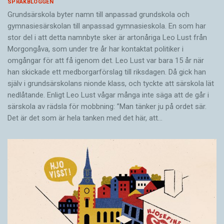
SPRÅKBLOGGEN
Grundsärskola byter namn till anpassad grundskola och
gymnasiesärskolan till anpassad gymnasieskola. En som har
stor del i att detta namnbyte sker är artonåriga Leo Lust från
Morgongåva, som under tre år har kontaktat politiker i
omgångar för att få igenom det. Leo Lust var bara 15 år när
han skickade ett medborgarförslag till riksdagen. Då gick han
själv i grundsärskolans nionde klass, och tyckte att särskola lät
nedlåtande. Enligt Leo Lust vågar många inte säga att de går i
särskola av rädsla för mobbning: ”Man tänker ju på ordet sär.
Det är det som är hela tanken med det här, att…