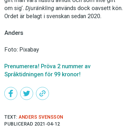
gift man vars hustru av­lidit och som inte gift
om sig’.
Djuränkling
används dock oavsett kön.
Ordet är belagt i svenskan sedan 2020.
Anders
Foto: Pixabay
Prenumerera! Pröva 2 nummer av
Språktidningen för 99 kronor!
TEXT:
ANDERS SVENSSON
PUBLICERAD 2021-04-12