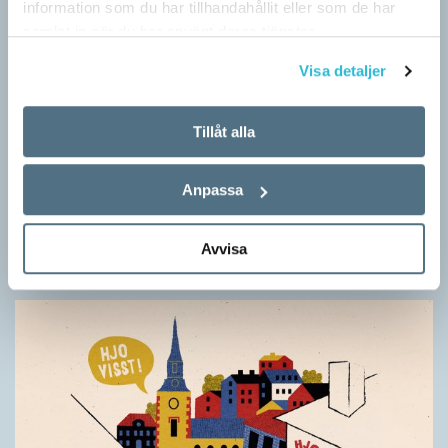
information som du har tillhandahållit eller som de har
samlat in när du har använt deras tjänster.
Visa detaljer
Tillåt alla
Särskolan byter namn
SPRÅKBLOGGEN
Anpassa
Grundsärskola byter namn till anpassad grundskola och
gymnasiesärskolan till anpassad gymnasieskola. En som har
Avvisa
stor del i att detta namnbyte sker är artonåriga Leo Lust…