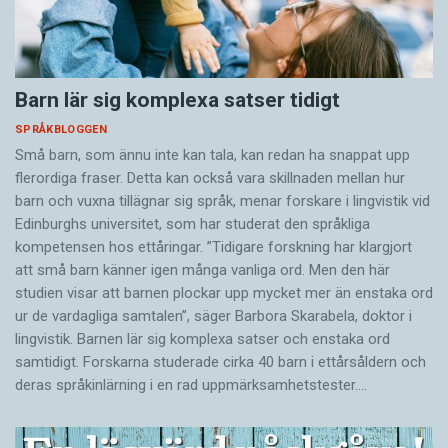
Barn lär sig komplexa satser tidigt
SPRÅKBLOGGEN
Små barn, som ännu inte kan tala, kan redan ha snappat upp
flerordiga fraser. Detta kan också vara skillnaden mellan hur
barn och vuxna tillägnar sig språk, menar forskare i lingvistik vid
Edinburghs universitet, som har studerat den språkliga
kompetensen hos ettåringar. ”Tidigare forskning har klargjort
att små barn känner igen många vanliga ord. Men den här
studien visar att barnen plockar upp mycket mer än enstaka ord
ur de vardagliga samtalen”, säger Barbora Skarabela, doktor i
lingvistik. Barnen lär sig komplexa satser och enstaka ord
samtidigt. Forskarna studerade cirka 40 barn i ettårsåldern och
deras språkinlärning i en rad uppmärksamhetstester.…