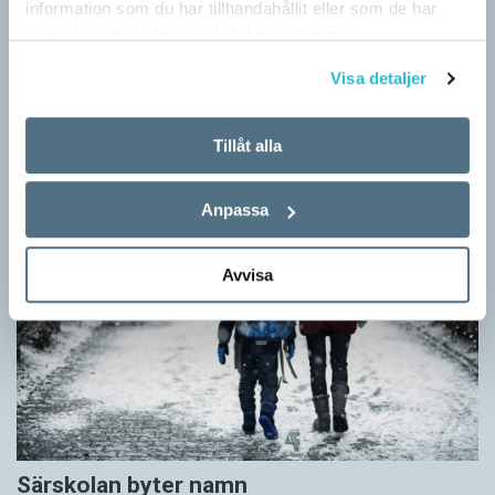
information som du har tillhandahållit eller som de har
SPRÅKBLOGGEN
samlat in när du har använt deras tjänster.
Inför påsken har vi ett riktigt fint erbjudande. Just nu kan du ge
Visa detaljer
bort 3 nummer av Språktidningen för bara 99 kronor! Du kan
också…
Tillåt alla
Anpassa
Avvisa
Särskolan byter namn