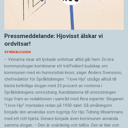
Pressmeddelande: Hjovisst älskar vi
ordvitsar!
SPRÅKBLOGGEN
– Vinnarna visar att lyckade ordvitsar alltid går hem. En bra
kommunslogan kombinerar ett träffsäkert budskap om
kommunen med en humoristisk knorr, säger Anders Svensson,
chefredaktör för Språktidningen. ”I love Hjo” utsågs alltså till
bästa befintliga slogan med 25 procent av rösterna i
Språktidningens omröstning. Kandidaterna till omröstningen
togs fram av redaktionen i samråd med flera experter. Sloganen
”I love Hjo” myntades redan på 1950-talet. Så småningom
började den användas som logotyp för Hjo Tidning tillsammans
med ett rött hjärta. Senare började även kommunen använda
samma slogan. – Den är ovärderlig och tidlös. Den är klar och