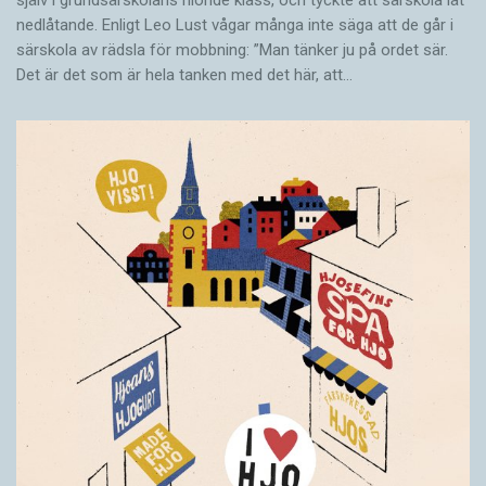
själv i grundsärskolans nionde klass, och tyckte att särskola lät
nedlåtande. Enligt Leo Lust vågar många inte säga att de går i
särskola av rädsla för mobbning: ”Man tänker ju på ordet sär.
Det är det som är hela tanken med det här, att…