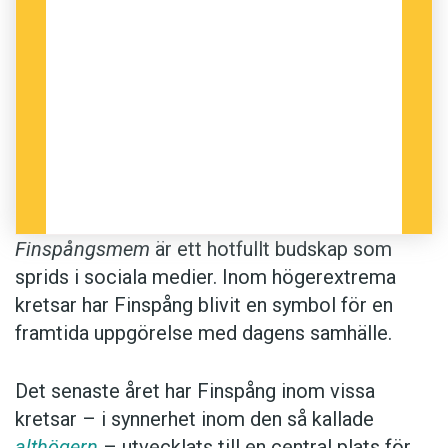
ska till Finspång" (= hängas i lyktstolpar).
Många politiker förekommer i memen,
exempelvis statsminister Stefan Löfven
(S), liksom ledarskribenter, som
Uppsalabon Patrik Oksanen.
Det var sommaren 2017 som Finspångsmemer
började spridas på nätet.
Finspångsmem
är ett hotfullt budskap som
sprids i sociala medier. Inom högerextrema
Anders
kretsar har Finspång blivit en symbol för en
framtida uppgörelse med dagens samhälle.
Foto: Wikimedia Commons
Det senaste året har Finspång inom vissa
kretsar – i synnerhet inom den så kallade
althögern
– utvecklats till en central plats för