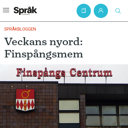
SPRÅKBLOGGEN
Veckans nyord:
Hem
Finspångsmem
Artiklar
Krönikor
Språkfrågor
Skrivtips
Bokrecensioner
Kviss
Podden