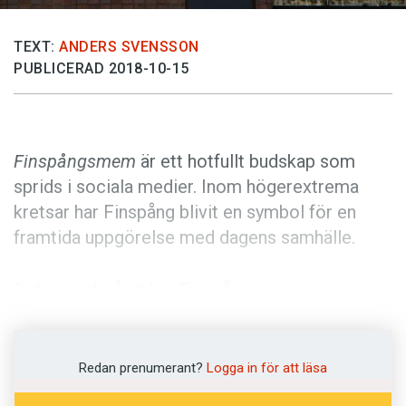
Anmäl till språkpolisen
Föreslå nyord
TEXT:
ANDERS SVENSSON
PUBLICERAD 2018-10-15
Annonsera
Prenumerera
Läs Språktidningen digitalt
Finspångsmem
är ett hotfullt budskap som
Press
sprids i sociala medier. Inom högerextrema
kretsar har Finspång blivit en symbol för en
framtida uppgörelse med dagens samhälle.
Det senaste året har Finspång inom vissa
kretsar – i synnerhet inom den så kallade
althögern
– utvecklats till en central plats för
föreställningar om ett framtida
Redan prenumerant?
Logga in för att läsa
maktövertagande. Det handlar om ett scenario