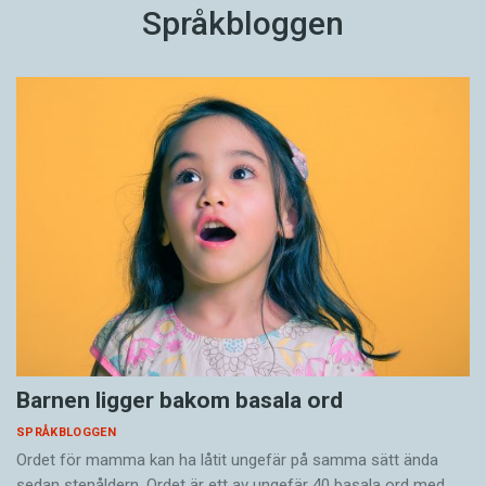
Språkbloggen
Barnen ligger bakom basala ord
SPRÅKBLOGGEN
Ordet för mamma kan ha låtit ungefär på samma sätt ända
sedan stenåldern. Ordet är ett av ungefär 40 basala ord med