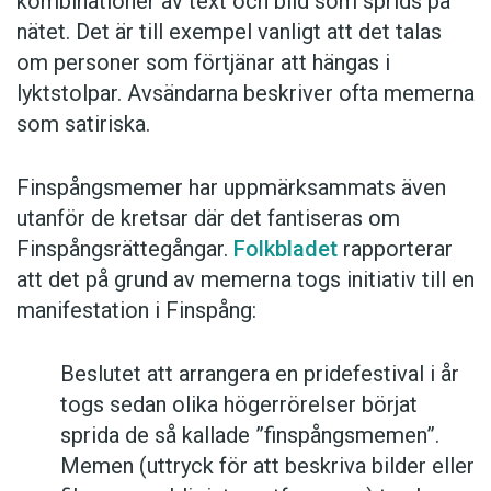
kombinationer av text och bild som sprids på
nätet. Det är till exempel vanligt att det talas
om personer som förtjänar att hängas i
lyktstolpar. Avsändarna beskriver ofta memerna
som satiriska.
Finspångsmemer har uppmärksammats även
utanför de kretsar där det fantiseras om
Finspångsrättegångar.
Folkbladet
rapporterar
att det på grund av memerna togs initiativ till en
manifestation i Finspång:
Beslutet att arrangera en pridefestival i år
togs sedan olika högerrörelser börjat
sprida de så kallade ”finspångsmemen”.
Memen (uttryck för att beskriva bilder eller