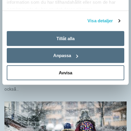
information som du har tillhandahållit eller som de har
samlat in när du har använt deras tjänster.
Visa detaljer
Tillåt alla
Anpassa
Ge bort Språktidningen till påsk!
SPRÅKBLOGGEN
Avvisa
Inför påsken har vi ett riktigt fint erbjudande. Just nu kan du ge
bort 3 nummer av Språktidningen för bara 99 kronor! Du kan
också…