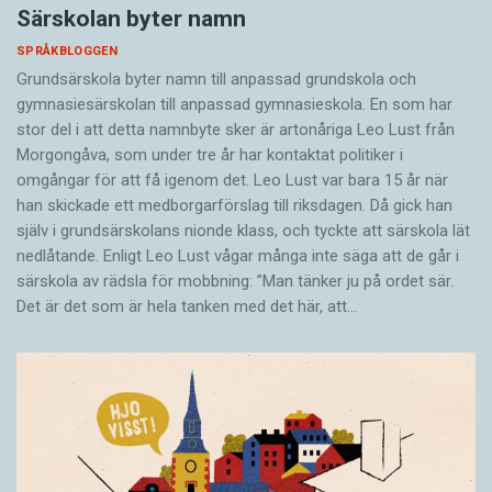
Särskolan byter namn
SPRÅKBLOGGEN
Grundsärskola byter namn till anpassad grundskola och
gymnasiesärskolan till anpassad gymnasieskola. En som har
stor del i att detta namnbyte sker är artonåriga Leo Lust från
Morgongåva, som under tre år har kontaktat politiker i
omgångar för att få igenom det. Leo Lust var bara 15 år när
han skickade ett medborgarförslag till riksdagen. Då gick han
själv i grundsärskolans nionde klass, och tyckte att särskola lät
nedlåtande. Enligt Leo Lust vågar många inte säga att de går i
särskola av rädsla för mobbning: ”Man tänker ju på ordet sär.
Det är det som är hela tanken med det här, att…