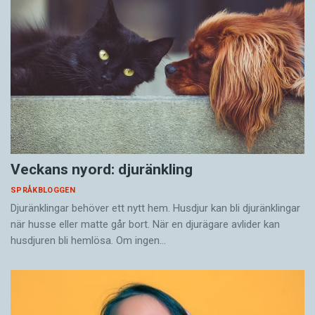
Veckans nyord: djuränkling
SPRÅKBLOGGEN
Djuränklingar behöver ett nytt hem. Husdjur kan bli djuränklingar
när husse eller matte går bort. När en djurägare avlider kan
husdjuren bli hemlösa. Om ingen…