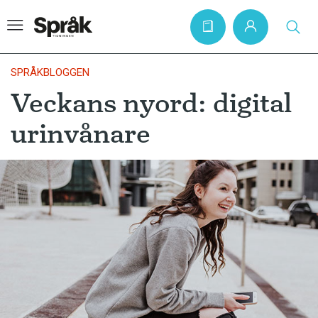
SPRÅKBLOGGEN
Veckans nyord: digital
Hem
urinvånare
Artiklar
Krönikor
Språkfrågor
Skrivtips
Bokrecensioner
Kviss
Podden