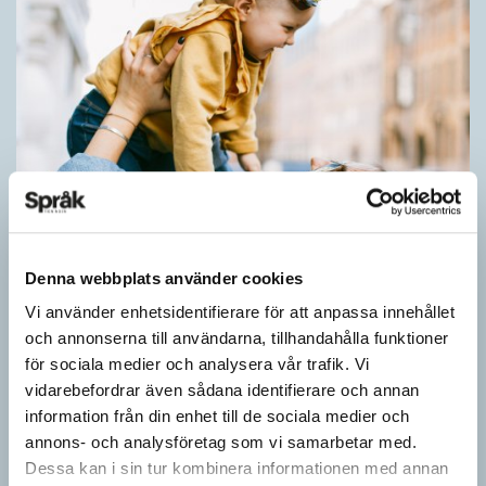
Barn lär sig komplexa satser tidigt
Denna webbplats använder cookies
SPRÅKBLOGGEN
Vi använder enhetsidentifierare för att anpassa innehållet
Små barn, som ännu inte kan tala, kan redan ha snappat upp
och annonserna till användarna, tillhandahålla funktioner
flerordiga fraser. Detta kan också vara skillnaden mellan hur
för sociala medier och analysera vår trafik. Vi
barn och vuxna tillägnar…
vidarebefordrar även sådana identifierare och annan
information från din enhet till de sociala medier och
annons- och analysföretag som vi samarbetar med.
Dessa kan i sin tur kombinera informationen med annan