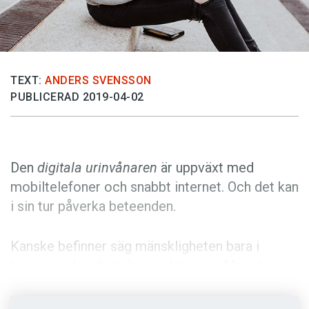
Anmäl till språkpolisen
Föreslå nyord
Annonsera
TEXT:
ANDERS SVENSSON
Prenumerera
PUBLICERAD 2019-04-02
Läs Språktidningen digitalt
Press
Den
digitala urinvånaren
är uppväxt med
mobiltelefoner och snabbt internet. Och det kan
i sin tur påverka beteenden.
Kanske befinner säg mänskligheten bara i
början av den digitala revolutionen. Men de
förändringar som utlösts av digitaliseringen
debatteras ständigt. På sistone har