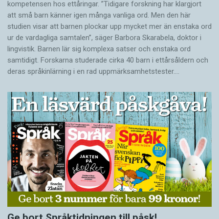
kompetensen hos ettåringar. ”Tidigare forskning har klargjort
att små barn känner igen många vanliga ord. Men den här
studien visar att barnen plockar upp mycket mer än enstaka ord
ur de vardagliga samtalen”, säger Barbora Skarabela, doktor i
lingvistik. Barnen lär sig komplexa satser och enstaka ord
samtidigt. Forskarna studerade cirka 40 barn i ettårsåldern och
deras språkinlärning i en rad uppmärksamhetstester.…
Ge bort Språktidningen till påsk!