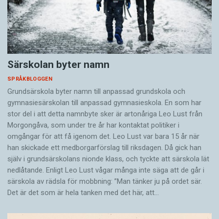
Särskolan byter namn
SPRÅKBLOGGEN
Grundsärskola byter namn till anpassad grundskola och
gymnasiesärskolan till anpassad gymnasieskola. En som har
stor del i att detta namnbyte sker är artonåriga Leo Lust från
Morgongåva, som under tre år har kontaktat politiker i
omgångar för att få igenom det. Leo Lust var bara 15 år när
han skickade ett medborgarförslag till riksdagen. Då gick han
själv i grundsärskolans nionde klass, och tyckte att särskola lät
nedlåtande. Enligt Leo Lust vågar många inte säga att de går i
särskola av rädsla för mobbning: ”Man tänker ju på ordet sär.
Det är det som är hela tanken med det här, att…