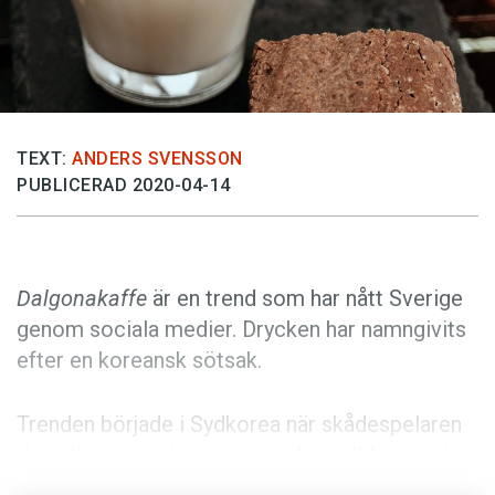
Anmäl till språkpolisen
Föreslå nyord
Annonsera
Prenumerera
TEXT:
ANDERS SVENSSON
Läs Språktidningen digitalt
PUBLICERAD 2020-04-14
Press
Dalgonakaffe
är en trend som har nått Sverige
genom sociala medier. Drycken har namngivits
efter en koreansk sötsak.
Trenden började i Sydkorea när skådespelaren
Jung Il-woo i ett tv-program beställde vispat
kaffe på restaurang. Han berättade att smaken