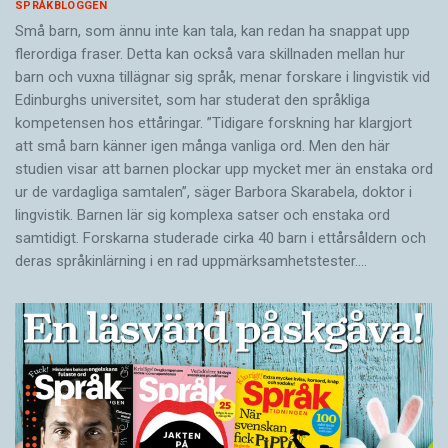
SPRÅKBLOGGEN
Små barn, som ännu inte kan tala, kan redan ha snappat upp
flerordiga fraser. Detta kan också vara skillnaden mellan hur
barn och vuxna tillägnar sig språk, menar forskare i lingvistik vid
Edinburghs universitet, som har studerat den språkliga
kompetensen hos ettåringar. ”Tidigare forskning har klargjort
att små barn känner igen många vanliga ord. Men den här
studien visar att barnen plockar upp mycket mer än enstaka ord
ur de vardagliga samtalen”, säger Barbora Skarabela, doktor i
lingvistik. Barnen lär sig komplexa satser och enstaka ord
samtidigt. Forskarna studerade cirka 40 barn i ettårsåldern och
deras språkinlärning i en rad uppmärksamhetstester.…