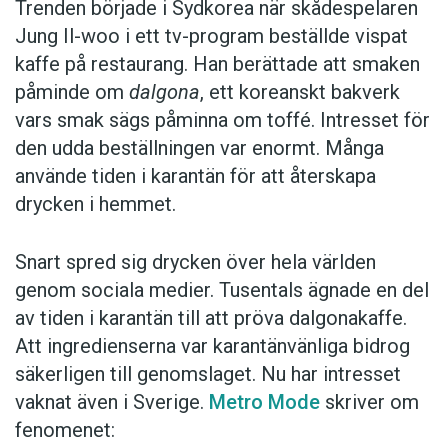
Trenden började i Sydkorea när skådespelaren
belagt i svenskan sedan 2020.
Jung Il-woo i ett tv-program beställde vispat
kaffe på restaurang. Han berättade att smaken
Anders
påminde om
dalgona
, ett koreanskt bakverk
vars smak sägs påminna om toffé. Intresset för
Foto: Unsplash
den udda beställningen var enormt. Många
använde tiden i karantän för att återskapa
Prenumerera! Pröva 2 nummer av
drycken i hemmet.
Språktidningen för 99 kronor.
Snart spred sig drycken över hela världen
genom sociala medier. Tusentals ägnade en del
av tiden i karantän till att pröva dalgonakaffe.
Att ingredienserna var karantänvänliga bidrog
säkerligen till genomslaget. Nu har intresset
vaknat även i Sverige.
Metro Mode
skriver om
fenomenet: