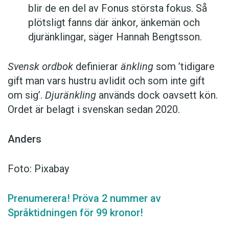
blir de en del av Fonus största fokus. Så
plötsligt fanns där änkor, änkemän och
djuränklingar, säger Hannah Bengtsson.
Svensk ordbok
definierar
änkling
som ’tidigare
gift man vars hustru av­lidit och som inte gift
om sig’.
Djuränkling
används dock oavsett kön.
Ordet är belagt i svenskan sedan 2020.
Anders
Foto: Pixabay
Prenumerera! Pröva 2 nummer av
Språktidningen för 99 kronor!