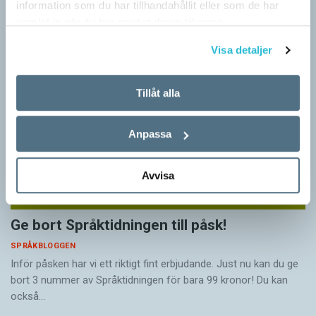
information som du har tillhandahållit eller som de har
barn och vuxna tillägnar…
samlat in när du har använt deras tjänster.
Visa detaljer
Tillåt alla
Anpassa
Avvisa
Ge bort Språktidningen till påsk!
SPRÅKBLOGGEN
Inför påsken har vi ett riktigt fint erbjudande. Just nu kan du ge
bort 3 nummer av Språktidningen för bara 99 kronor! Du kan
också…