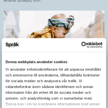
liknande språkljud, som…
Denna webbplats använder cookies
Vi använder enhetsidentifierare för att anpassa innehållet
och annonserna till användarna, tillhandahålla funktioner
för sociala medier och analysera vår trafik. Vi
vidarebefordrar även sådana identifierare och annan
Barn lär sig komplexa satser tidigt
information från din enhet till de sociala medier och
SPRÅKBLOGGEN
annons- och analysföretag som vi samarbetar med.
Små barn, som ännu inte kan tala, kan redan ha snappat upp
Dessa kan i sin tur kombinera informationen med annan
flerordiga fraser. Detta kan också vara skillnaden mellan hur