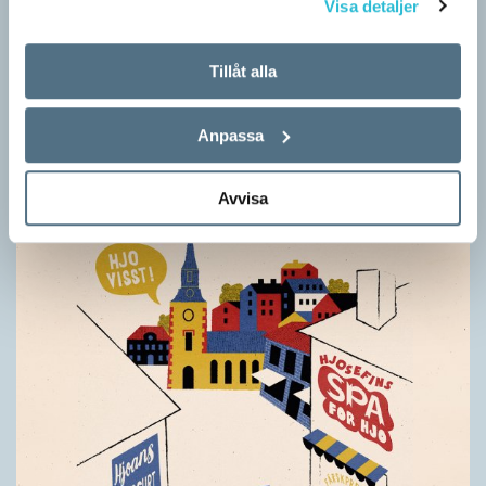
Visa detaljer
Särskolan byter namn
Tillåt alla
SPRÅKBLOGGEN
Grundsärskola byter namn till anpassad grundskola och
gymnasiesärskolan till anpassad gymnasieskola. En som har
Anpassa
stor del i att detta namnbyte sker är artonåriga Leo Lust…
Avvisa