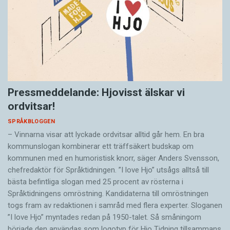
Pressmeddelande: Hjovisst älskar vi
ordvitsar!
SPRÅKBLOGGEN
– Vinnarna visar att lyckade ordvitsar alltid går hem. En bra
kommunslogan kombinerar ett träffsäkert budskap om
kommunen med en humoristisk knorr, säger Anders Svensson,
chefredaktör för Språktidningen. ”I love Hjo” utsågs alltså till
bästa befintliga slogan med 25 procent av rösterna i
Språktidningens omröstning. Kandidaterna till omröstningen
togs fram av redaktionen i samråd med flera experter. Sloganen
”I love Hjo” myntades redan på 1950-talet. Så småningom
började den användas som logotyp för Hjo Tidning tillsammans