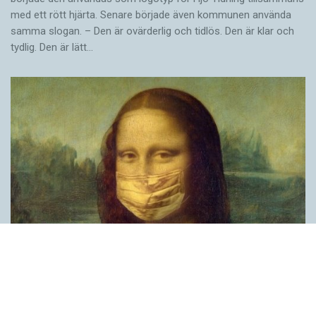
med ett rött hjärta. Senare började även kommunen använda
samma slogan. – Den är ovärderlig och tidlös. Den är klar och
tydlig. Den är lätt…
Covid, schmovid – rimmen som lättar upp i
pandemin
SPRÅKBLOGGEN
Corona, schmorona – covid, schmovid – pandemic,