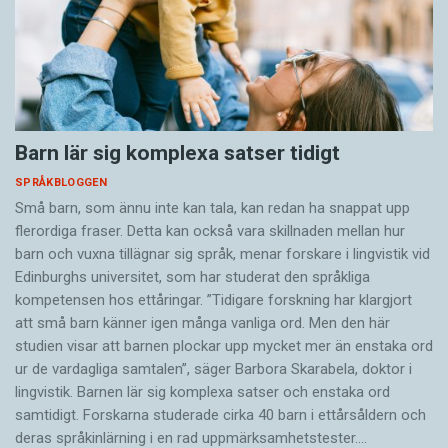
Barn lär sig komplexa satser tidigt
SPRÅKBLOGGEN
Små barn, som ännu inte kan tala, kan redan ha snappat upp
flerordiga fraser. Detta kan också vara skillnaden mellan hur
barn och vuxna tillägnar sig språk, menar forskare i lingvistik vid
Edinburghs universitet, som har studerat den språkliga
kompetensen hos ettåringar. ”Tidigare forskning har klargjort
att små barn känner igen många vanliga ord. Men den här
studien visar att barnen plockar upp mycket mer än enstaka ord
ur de vardagliga samtalen”, säger Barbora Skarabela, doktor i
lingvistik. Barnen lär sig komplexa satser och enstaka ord
samtidigt. Forskarna studerade cirka 40 barn i ettårsåldern och
deras språkinlärning i en rad uppmärksamhetstester.…