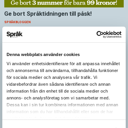
Ge bort Språktidningen till påsk!
SPRÅKBLOGGEN
Inför påsken har vi ett riktigt fint erbjudande. Just nu kan du ge
bort 3 nummer av Språktidningen för bara 99 kronor! Du kan
också…
Denna webbplats använder cookies
Vi använder enhetsidentifierare för att anpassa innehållet
och annonserna till användarna, tillhandahålla funktioner
för sociala medier och analysera vår trafik. Vi
vidarebefordrar även sådana identifierare och annan
information från din enhet till de sociala medier och
annons- och analysföretag som vi samarbetar med.
Dessa kan i sin tur kombinera informationen med annan
information som du har tillhandahållit eller som de har
samlat in när du har använt deras tjänster.