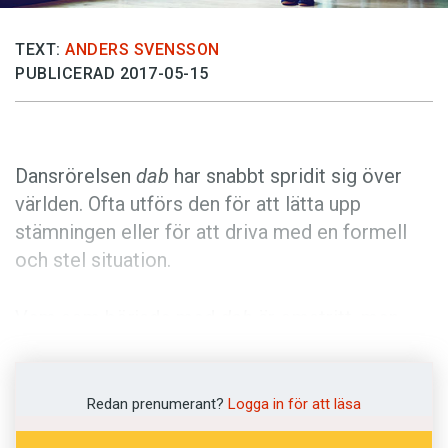
Anmäl till språkpolisen
Föreslå nyord
TEXT:
ANDERS SVENSSON
PUBLICERAD 2017-05-15
Annonsera
Prenumerera
Läs Språktidningen digitalt
Dansrörelsen
dab
har snabbt spridit sig över
Press
världen. Ofta utförs den för att lätta upp
stämningen eller för att driva med en formell
och stel situation.
Vem som började med
dab
är omstritt, men
rörelsen har sitt ursprung i hiphop-scenen i
Atlanta. Därefter dröjde det inte länge innan den
dök upp i sportens värld. Den har använts som
Redan prenumerant?
Logga in för att läsa
målgest i bland annat fotboll, ishockey och