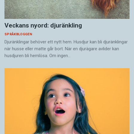
Veckans nyord: djuränkling
SPRÅKBLOGGEN
Djuränklingar behöver ett nytt hem. Husdjur kan bli djuränklingar
när husse eller matte går bort. När en djurägare avlider kan
husdjuren bli hemlösa. Om ingen…