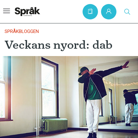
SPRÅKBLOGGEN
Veckans nyord: dab
Hem
Artiklar
Krönikor
Språkfrågor
Skrivtips
Bokrecensioner
Kviss
Podden