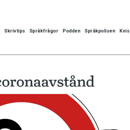
Skrivtips
Språkfrågor
Podden
Språkpolisen
Kvis
coronaavstånd
oner