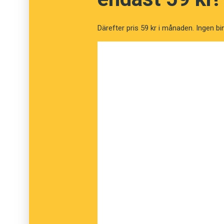
Nerikes Allehanda rapporterar om hur vardag
fysiskt avstånd:
Därefter pris 59 kr i månaden. Ingen bi
Varje söndag badar ett antal damer från 
Borgmästareholmen. I söndags doppade si
Efteråt höll de behörigt ”coronaavstånd
Martin Persson gör enligt
Borås Tidning
var
av dem på äldre boenden. Nu får han spela ut
Trots kylan har en liten publik redan sa
meter bort. En efter en kommer fler och 
Coronaavstånd
är belagt i svenskan sedan 2
Anders