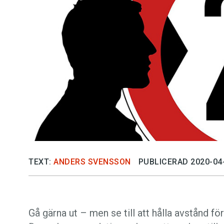
Kviss
Podden
Anmäl till 
Föreslå nyo
Annonsera
Prenumerer
TEXT:
ANDERS SVENSSON
PUBLICERAD 2020-04
Läs Språkti
Press
Gå gärna ut – men se till att hålla avstånd fö