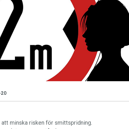
språkpolisen
rd
a
-20
dningen digitalt
r att minska risken för smittspridning.