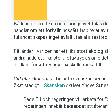
Både inom politiken och näringslivet talas d
handlar om ett förhållningssätt inspirerat av
fulländat skapas inget avfall utan alla restpr
Få länder i världen har ett lika stort ekologi
andra hade ett lika stort fotavtryck skulle de
jordklot för att resurserna skulle räcka till.
Cirkulär ekonomi
är belagt i svenskan sedan
ökat stadigt. I
Skånskan
skriver Yngve Suness
Både EU och re­ger­ing­en vill ar­be­ta för ”
re­ger­ing­en in­ne­bär be­grep­pet att åter­a