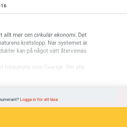
-16
et allt mer om
cirkulär ekonomi
. Det
 naturens kretslopp. När systemet är
odukter kan på något sätt återvinnas.
skt fotavtryck som Sverige. Om alla
t enligt
Världsnaturfonden
behövas 3,7
 2009. Sedan dess har användningen
numerant?
Logga in för att läsa
on att det blivit något av ett modeord:
cir­ku­lär eko­no­mi”. En­ligt både EU och