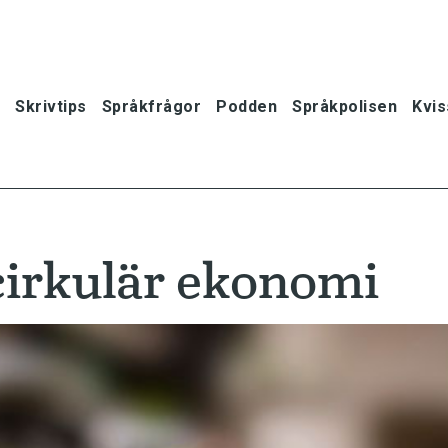
Skrivtips
Språkfrågor
Podden
Språkpolisen
Kvis
cirkulär ekonomi
oner