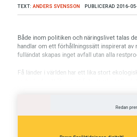
TEXT:
ANDERS SVENSSON
PUBLICERAD 2016-05
Både inom politiken och näringslivet talas d
handlar om ett förhållningssätt inspirerat av
fulländat skapas inget avfall utan alla restpr
Få länder i världen har ett lika stort ekologi
andra hade ett lika stort fotavtryck skulle de
jordklot för att resurserna skulle räcka till.
Cirkulär ekonomi
är belagt i svenskan sedan
Redan pre
ökat stadigt. I
Skånskan
skriver Yngve Suness
Både EU och re­ger­ing­en vill ar­be­ta för ”