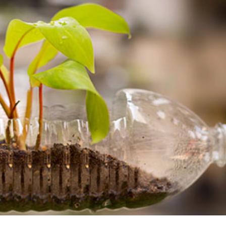
språkpolisen
rd
a
dningen digitalt