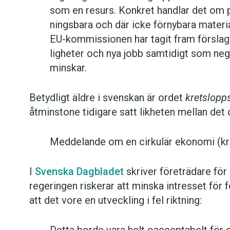
som en re­surs. Kon­kret hand­lar det om pr
nings­ba­ra och där icke för­ny­ba­ra ma­te­r
EU-kom­mis­sio­nen har ta­git fram för­slag 
lig­he­ter och nya jobb sam­ti­digt som ne­ga
mins­kar.
Betydligt äldre i svenskan är ordet
kretslopp
åtminstone tidigare satt likheten mellan det
Meddelande om en cirkulär ekonomi (kr
I
Svenska Dagbladet
skriver företrädare för 
regeringen riskerar att minska intresset för
att det vore en utveckling i fel riktning: