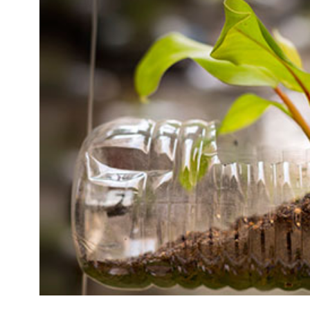
Kviss
Podden
Anmäl till 
Föreslå nyo
Annonsera
Prenumerer
Läs Språkti
Press