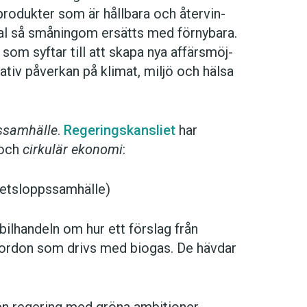
o­duk­ter som är håll­ba­ra och åter­vin­
i­al så små­ning­om er­sätts med för­ny­ba­ra.
som syf­tar till att ska­pa nya af­färs­möj­
­tiv på­ver­kan på kli­mat, mil­jö och häl­sa
ssamhälle
.
Regeringskansliet
har
 och
cirkulär ekonomi
:
etsloppssamhälle)
bilhandeln om hur ett förslag från
 fordon som drivs med biogas. De hävdar