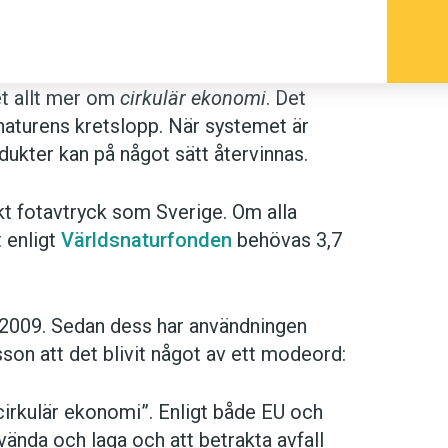
et allt mer om
cirkulär ekonomi
. Det
 naturens kretslopp. När systemet är
odukter kan på något sätt återvinnas.
skt fotavtryck som Sverige. Om alla
t enligt
Världsnaturfonden
behövas 3,7
 2009. Sedan dess har användningen
on att det blivit något av ett modeord:
cir­ku­lär eko­no­mi”. En­ligt både EU och
n­vän­da och laga och att be­trak­ta av­fall