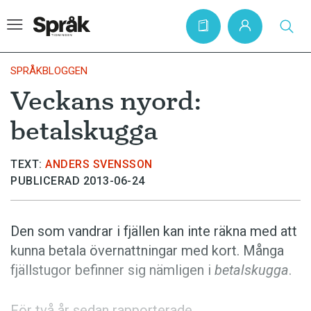
SPRÅKBLOGGEN
Veckans nyord:
Hem
betalskugga
Artiklar
Krönikor
TEXT:
ANDERS SVENSSON
PUBLICERAD 2013-06-24
Språkfrågor
Skrivtips
Den som vandrar i fjällen kan inte räkna med att
Bokrecensioner
kunna betala övernattningar med kort. Många
Kviss
fjällstugor befinner sig nämligen i
betalskugga
.
Podden
För två år sedan rapporterade