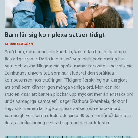
Barn lär sig komplexa satser tidigt
SPRÅKBLOGGEN
Små barn, som ännu inte kan tala, kan redan ha snappat upp
flerordiga fraser. Detta kan också vara skillnaden mellan hur
barn och vuxna tillägnar sig språk, menar forskare i lingvistik vid
Edinburghs universitet, som har studerat den språkliga
kompetensen hos ettåringar. ”Tidigare forskning har klargjort
att små barn känner igen många vanliga ord. Men den här
studien visar att barnen plockar upp mycket mer än enstaka ord
ur de vardagliga samtalen”, säger Barbora Skarabela, doktor i
lingvistik. Barnen lär sig komplexa satser och enstaka ord
samtidigt. Forskarna studerade cirka 40 barn i ettårsåldern och
deras språkinlärning i en rad uppmärksamhetstester.…