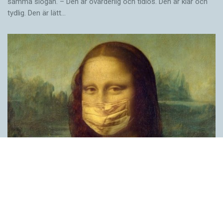
samma slogan. – Den är ovärderlig och tidlös. Den är klar och
tydlig. Den är lätt…
Covid, schmovid – rimmen som lättar upp i
pandemin
SPRÅKBLOGGEN
Corona, schmorona – covid, schmovid – pandemic,
schmandemic. Det kan se barnsligt ut, men den här sortens