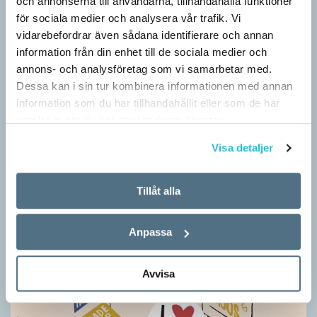
Särskolan byter namn
och annonserna till användarna, tillhandahålla funktioner
för sociala medier och analysera vår trafik. Vi
SPRÅKBLOGGEN
vidarebefordrar även sådana identifierare och annan
Grundsärskola byter namn till anpassad grundskola och
information från din enhet till de sociala medier och
gymnasiesärskolan till anpassad gymnasieskola. En som har
annons- och analysföretag som vi samarbetar med.
stor del i att detta namnbyte sker är artonåriga Leo Lust…
Dessa kan i sin tur kombinera informationen med annan
information som du har tillhandahållit eller som de har
samlat in när du har använt deras tjänster.
Visa detaljer
Tillåt alla
Anpassa
Avvisa