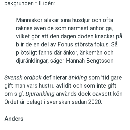
bakgrunden till idén:
Människor älskar sina husdjur och ofta
räknas även de som närmast anhöriga,
vilket gör att den dagen döden knackar på
blir de en del av Fonus största fokus. Så
plötsligt fanns där änkor, änkemän och
djuränklingar, säger Hannah Bengtsson.
Svensk ordbok
definierar
änkling
som ’tidigare
gift man vars hustru av­lidit och som inte gift
om sig’.
Djuränkling
används dock oavsett kön.
Ordet är belagt i svenskan sedan 2020.
Anders