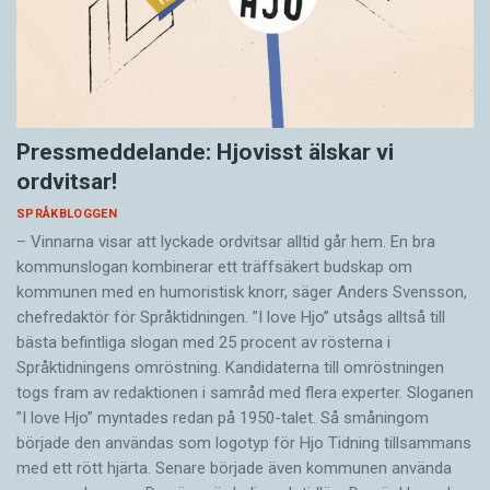
Pressmeddelande: Hjovisst älskar vi
ordvitsar!
SPRÅKBLOGGEN
– Vinnarna visar att lyckade ordvitsar alltid går hem. En bra
kommunslogan kombinerar ett träffsäkert budskap om
kommunen med en humoristisk knorr, säger Anders Svensson,
chefredaktör för Språktidningen. ”I love Hjo” utsågs alltså till
bästa befintliga slogan med 25 procent av rösterna i
Språktidningens omröstning. Kandidaterna till omröstningen
togs fram av redaktionen i samråd med flera experter. Sloganen
”I love Hjo” myntades redan på 1950-talet. Så småningom
började den användas som logotyp för Hjo Tidning tillsammans
med ett rött hjärta. Senare började även kommunen använda