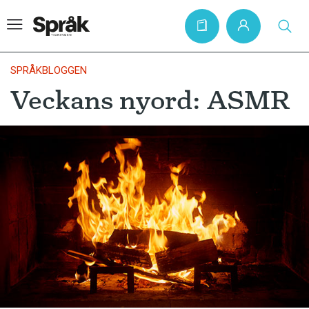
SPRÅKBLOGGEN
Veckans nyord: ASMR
Hem
Artiklar
Krönikor
Språkfrågor
Skrivtips
Bokrecensioner
Kviss
Podden