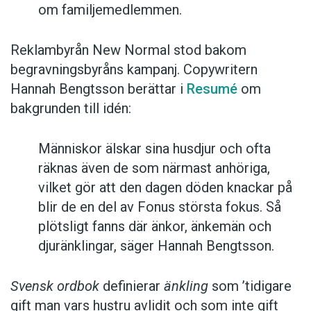
om familjemedlemmen.
Reklambyrån New Normal stod bakom
begravningsbyråns kampanj. Copywritern
Hannah Bengtsson berättar i
Resumé
om
bakgrunden till idén:
Människor älskar sina husdjur och ofta
räknas även de som närmast anhöriga,
vilket gör att den dagen döden knackar på
blir de en del av Fonus största fokus. Så
plötsligt fanns där änkor, änkemän och
djuränklingar, säger Hannah Bengtsson.
Svensk ordbok
definierar
änkling
som ’tidigare
gift man vars hustru av­lidit och som inte gift