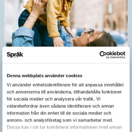
Barn lär sig komplexa satser tidigt
SPRÅKBLOGGEN
Små barn, som ännu inte kan tala, kan redan ha snappat upp
Denna webbplats använder cookies
flerordiga fraser. Detta kan också vara skillnaden mellan hur
Vi använder enhetsidentifierare för att anpassa innehållet
barn och vuxna tillägnar…
och annonserna till användarna, tillhandahålla funktioner
för sociala medier och analysera vår trafik. Vi
vidarebefordrar även sådana identifierare och annan
information från din enhet till de sociala medier och
annons- och analysföretag som vi samarbetar med.
Dessa kan i sin tur kombinera informationen med annan