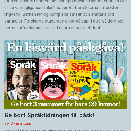
studien visar att barnen plockar upp mycket mer än enstaka ord
ur de vardagliga samtalen”, säger Barbora Skarabela, doktor i
lingvistik. Barnen lär sig komplexa satser och enstaka ord
samtidigt. Forskarna studerade cirka 40 barn i ettårsåldern och
deras språkinlärning i en rad uppmärksamhetstester.…
Ge bort Språktidningen till påsk!
SPRÅKBLOGGEN