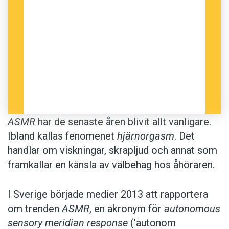
stereo­mikrofon, som viskar tyst på ryska.
Kommentarerna på Youtube­klippet är
entusiastiska: ”Det är som om moder natur
själv hade gett oss en ASMR-video som
gåva”, ”Vilken fantastisk, koncentrerad dos
ASMR!” Att upptäcka den internetsubkultur
som är ASMR är att falla ned i kaninhålet
och se en ny, fullkomligt bisarr värld öppna
sig.
ASMR
har de senaste åren blivit allt vanligare.
Ibland kallas fenomenet
hjärnorgasm
. Det
handlar om viskningar, skrapljud och annat som
Hjärnorgasm
är – i denna betydelse – belagt i
framkallar en känsla av välbehag hos åhöraren.
svenskan sedan 2013.
ASMR
är belagt sedan
2012. Användningen har ökat i takt med att
fenomenet fått större spridning.
I Sverige började medier 2013 att rapportera
om trenden
ASMR
, en akronym för
autonomous
sensory meridian response
(’autonom
Anders