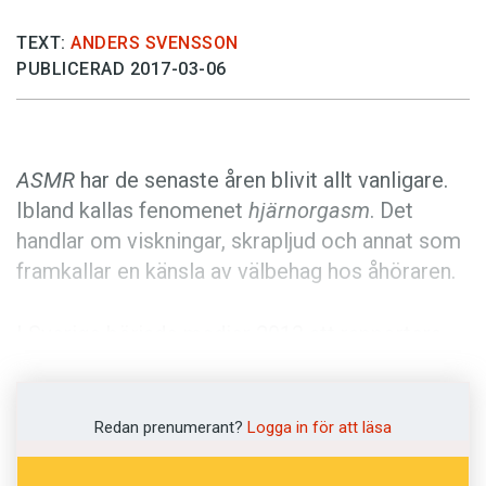
Anmäl till språkpolisen
TEXT:
ANDERS SVENSSON
Föreslå nyord
PUBLICERAD 2017-03-06
Annonsera
Prenumerera
Läs Språktidningen digitalt
ASMR
har de senaste åren blivit allt vanligare.
Press
Ibland kallas fenomenet
hjärnorgasm
. Det
handlar om viskningar, skrapljud och annat som
framkallar en känsla av välbehag hos åhöraren.
I Sverige började medier 2013 att rapportera
om trenden
ASMR
, en akronym för
autonomous
sensory meridian response
(’autonom
sensorisk meridiansk respons’). Fenomenet
Redan prenumerant?
Logga in för att läsa
hade då funnits på nätet i några år. Denna intima