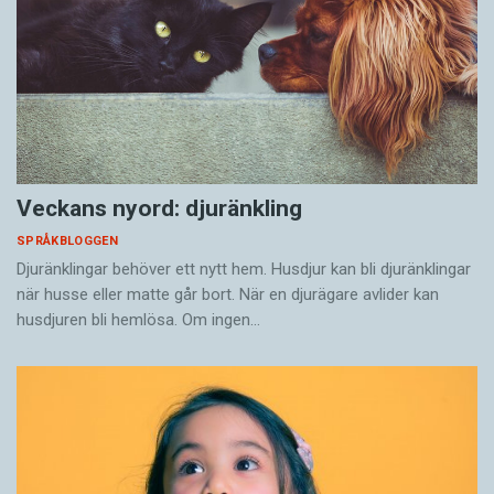
Veckans nyord: djuränkling
SPRÅKBLOGGEN
Djuränklingar behöver ett nytt hem. Husdjur kan bli djuränklingar
när husse eller matte går bort. När en djurägare avlider kan
husdjuren bli hemlösa. Om ingen…