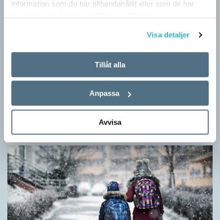
information som du har tillhandahållit eller som de har
samlat in när du har använt deras tjänster.
Visa detaljer
Tillåt alla
Ge bort Språktidningen till påsk!
SPRÅKBLOGGEN
Anpassa
Inför påsken har vi ett riktigt fint erbjudande. Just nu kan du ge
bort 3 nummer av Språktidningen för bara 99 kronor! Du kan
Avvisa
också…