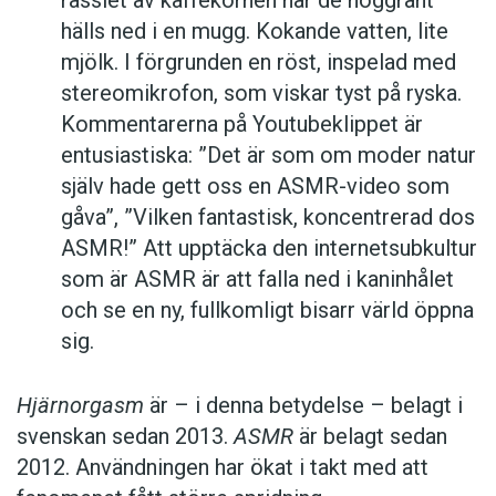
hälls ned i en mugg. Kokande vatten, lite
mjölk. I förgrunden en röst, inspelad med
stereo­mikrofon, som viskar tyst på ryska.
Kommentarerna på Youtube­klippet är
entusiastiska: ”Det är som om moder natur
själv hade gett oss en ASMR-video som
gåva”, ”Vilken fantastisk, koncentrerad dos
ASMR!” Att upptäcka den internetsubkultur
som är ASMR är att falla ned i kaninhålet
och se en ny, fullkomligt bisarr värld öppna
sig.
Hjärnorgasm
är – i denna betydelse – belagt i
svenskan sedan 2013.
ASMR
är belagt sedan
2012. Användningen har ökat i takt med att