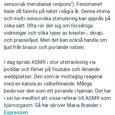
sensorisk meridiansk respons’). Fenomenet
hade då funnits på nätet i några år. Denna intima
Foto: Istockphoto
och multi-sensoriska stimulering kan uppnås på
olika sätt. Ofta rör det sig om försiktiga
viskningar och olika typer av knaster-, skrap-
och prasselljud. Men det kan också handla om
ljud från brasor och porlande vatten.
I dag sprids ASMR i stor utsträckning via
poddar och filmer på Youtube och liknande
webbplatser. Den som är mottaglig reagerar
med en känsla av välbefinnande. Många
beskriver den som ett pirrande i hjärnan. Det har
i sin tur medfört att vissa referar till ASMR som
hjärnorgasm
. Så här skriver Maria Brander i
Expressen
: