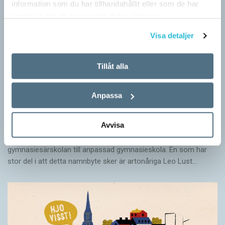
information som du har tillhandahållit eller som de har
samlat in när du har använt deras tjänster.
Visa detaljer
Tillåt alla
Anpassa
Särskolan byter namn
Avvisa
SPRÅKBLOGGEN
Grundsärskola byter namn till anpassad grundskola och
gymnasiesärskolan till anpassad gymnasieskola. En som har
stor del i att detta namnbyte sker är artonåriga Leo Lust…