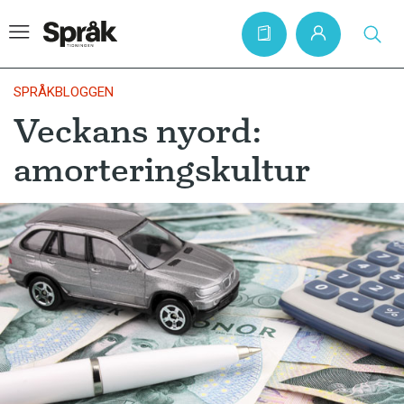
SPRÅKBLOGGEN
Veckans nyord:
Hem
amorteringskultur
Artiklar
Krönikor
Språkfrågor
Skrivtips
Bokrecensioner
Kviss
Podden