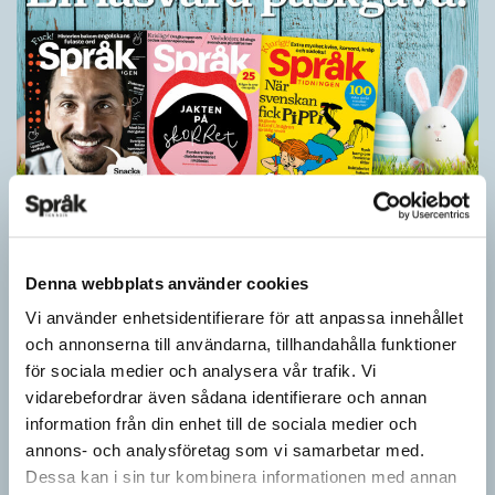
Ge bort Språktidningen till påsk!
SPRÅKBLOGGEN
Denna webbplats använder cookies
Inför påsken har vi ett riktigt fint erbjudande. Just nu kan du ge
Vi använder enhetsidentifierare för att anpassa innehållet
bort 3 nummer av Språktidningen för bara 99 kronor! Du kan
och annonserna till användarna, tillhandahålla funktioner
också…
för sociala medier och analysera vår trafik. Vi
vidarebefordrar även sådana identifierare och annan
information från din enhet till de sociala medier och
annons- och analysföretag som vi samarbetar med.
Dessa kan i sin tur kombinera informationen med annan