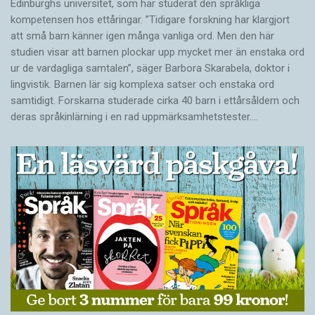
Edinburghs universitet, som har studerat den språkliga
kompetensen hos ettåringar. ”Tidigare forskning har klargjort
att små barn känner igen många vanliga ord. Men den här
studien visar att barnen plockar upp mycket mer än enstaka ord
ur de vardagliga samtalen”, säger Barbora Skarabela, doktor i
lingvistik. Barnen lär sig komplexa satser och enstaka ord
samtidigt. Forskarna studerade cirka 40 barn i ettårsåldern och
deras språkinlärning i en rad uppmärksamhetstester.…