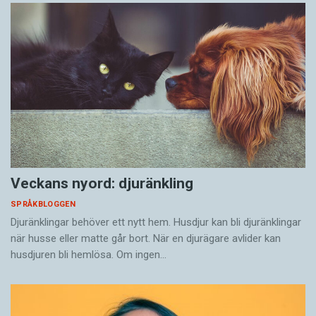
Veckans nyord: djuränkling
SPRÅKBLOGGEN
Djuränklingar behöver ett nytt hem. Husdjur kan bli djuränklingar
när husse eller matte går bort. När en djurägare avlider kan
husdjuren bli hemlösa. Om ingen…