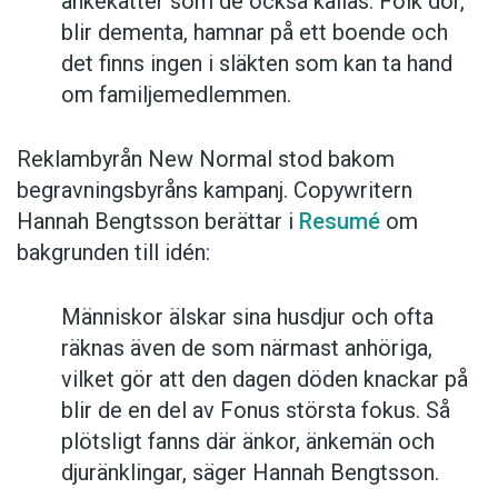
änkekatter som de också kallas. Folk dör,
blir dementa, hamnar på ett boende och
det finns ingen i släkten som kan ta hand
om familjemedlemmen.
Reklambyrån New Normal stod bakom
begravningsbyråns kampanj. Copywritern
Hannah Bengtsson berättar i
Resumé
om
bakgrunden till idén:
Människor älskar sina husdjur och ofta
räknas även de som närmast anhöriga,
vilket gör att den dagen döden knackar på
blir de en del av Fonus största fokus. Så
plötsligt fanns där änkor, änkemän och
djuränklingar, säger Hannah Bengtsson.