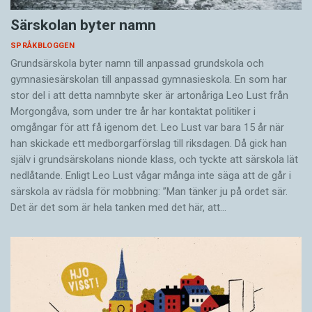
Särskolan byter namn
SPRÅKBLOGGEN
Grundsärskola byter namn till anpassad grundskola och
gymnasiesärskolan till anpassad gymnasieskola. En som har
stor del i att detta namnbyte sker är artonåriga Leo Lust från
Morgongåva, som under tre år har kontaktat politiker i
omgångar för att få igenom det. Leo Lust var bara 15 år när
han skickade ett medborgarförslag till riksdagen. Då gick han
själv i grundsärskolans nionde klass, och tyckte att särskola lät
nedlåtande. Enligt Leo Lust vågar många inte säga att de går i
särskola av rädsla för mobbning: ”Man tänker ju på ordet sär.
Det är det som är hela tanken med det här, att…