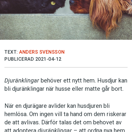
TEXT:
ANDERS SVENSSON
PUBLICERAD 2021-04-12
Djuränklingar
behöver ett nytt hem. Husdjur kan
bli djuränklingar när husse eller matte går bort.
När en djurägare avlider kan husdjuren bli
hemlösa. Om ingen vill ta hand om dem riskerar
de att avlivas. Därför talas det om behovet av
att adoptera
djuränklingar
– att ordna nya hem