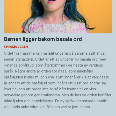
Barnen ligger bakom basala ord
SPRÅKBLOGGEN
Ordet för mamma kan ha låtit ungefär på samma sätt ända
sedan stenåldern. Ordet är ett av ungefär 40 basala ord med
liknande språkljud, som återkommer i de flesta av världens
språk. Några andra är orden för näsa, som innehåller
språkljuden n eller m, och knä, som innehåller k. Det vanligaste
är annars att de språkljud som ingår i ett visst ord ändrar sig
över tid, och att orden inte är så hårt knutna till en viss
betydelse genom generationerna. Men de basala orden behåller
både ljuden och betydelserna. En ny språkvetenskaplig studie
vid Lunds universitet kan förklara varför just dessa…