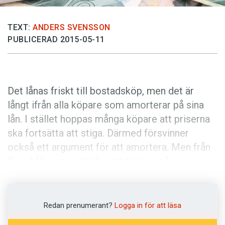
Anmäl till språkpolisen
Föreslå nyord
TEXT:
ANDERS SVENSSON
PUBLICERAD 2015-05-11
Annonsera
Prenumerera
Läs Språktidningen digitalt
Det lånas friskt till bostadsköp, men det är
Press
långt ifrån alla köpare som amorterar på sina
lån. I stället hoppas många köpare att priserna
ska fortsätta att stiga. Därmed försvinner
också ett argument för att amortera. Men från
flera håll varnas det för att bristen på
amorteringskultur
kan få katastrofala följder.
En stor del av svenska folket har skulder upp
Redan prenumerant?
Logga in för att läsa
över öronen. I de flesta fallen handlar det om