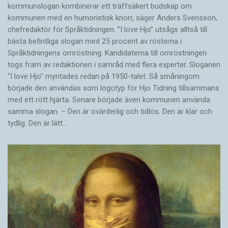
kommunslogan kombinerar ett träffsäkert budskap om
kommunen med en humoristisk knorr, säger Anders Svensson,
chefredaktör för Språktidningen. ”I love Hjo” utsågs alltså till
bästa befintliga slogan med 25 procent av rösterna i
Språktidningens omröstning. Kandidaterna till omröstningen
togs fram av redaktionen i samråd med flera experter. Sloganen
”I love Hjo” myntades redan på 1950-talet. Så småningom
började den användas som logotyp för Hjo Tidning tillsammans
med ett rött hjärta. Senare började även kommunen använda
samma slogan. – Den är ovärderlig och tidlös. Den är klar och
tydlig. Den är lätt…