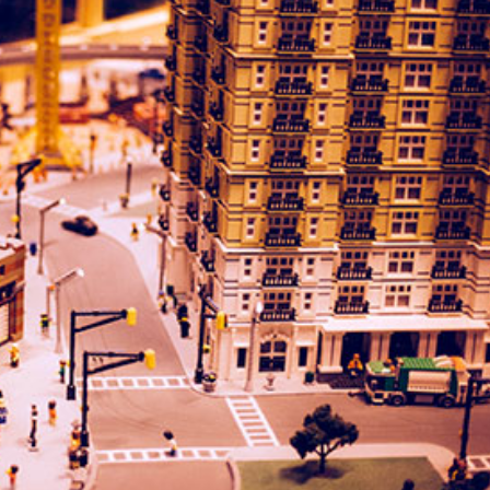
språkpolisen
rd
a
dningen digitalt