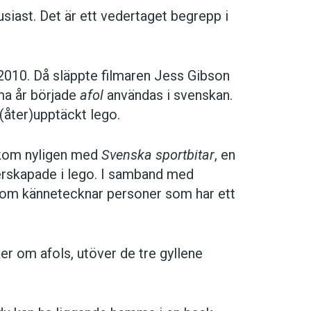
usiast. Det är ett vedertaget begrepp i
010. Då släppte filmaren Jess Gibson
a år började
afol
användas i svenskan.
 (åter)upptäckt lego.
tkom nyligen med
Svenska sportbitar
, en
erskapade i lego. I samband med
om kännetecknar personer som har ett
aker om afols, utöver de tre gyllene