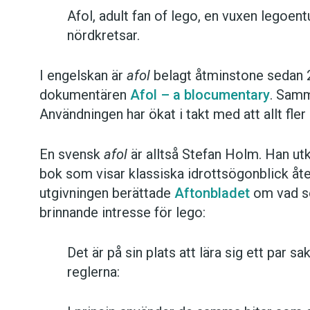
Afol, adult fan of lego, en vuxen legoent
nördkretsar.
I engelskan är
afol
belagt åtminstone sedan 2
dokumentären
Afol – a blocumentary
. Samm
Användningen har ökat i takt med att allt fler
En svensk
afol
är alltså Stefan Holm. Han u
bok som visar klassiska idrottsögonblick åt
utgivningen berättade
Aftonbladet
om vad s
brinnande intresse för lego:
Det är på sin plats att lära sig ett par s
reglerna: