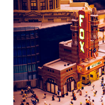
Kviss
Podden
Anmäl till 
Föreslå nyo
Annonsera
Prenumerer
Läs Språkti
Press