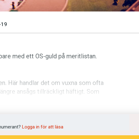
-19
pare med ett OS-guld på meritlistan.
en. Här handlar det om vuxna som ofta
ängre ansågs tillräckligt häftigt. Som
on har byggt höghusen i Flemingsberg
r i landet. I artikeln beskriver hon sig
numerant?
Logga in för att läsa