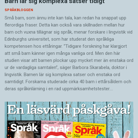
Barn lär sig komplexa satser tidigt
SPRÅKBLOGGEN
Små barn, som ännu inte kan tala, kan redan ha snappat upp
flerordiga fraser. Detta kan också vara skillnaden mellan hur
barn och vuxna tillägnar sig språk, menar forskare i lingvistik vid
Edinburghs universitet, som har studerat den språkliga
kompetensen hos ettåringar. ”Tidigare forskning har klargjort
att små barn känner igen många vanliga ord. Men den här
studien visar att barnen plockar upp mycket mer än enstaka ord
ur de vardagliga samtalen”, säger Barbora Skarabela, doktor i
lingvistik. Barnen lär sig komplexa satser och enstaka ord
samtidigt. Forskarna studerade cirka 40 barn i ettårsåldern och
deras språkinlärning i en rad uppmärksamhetstester.…