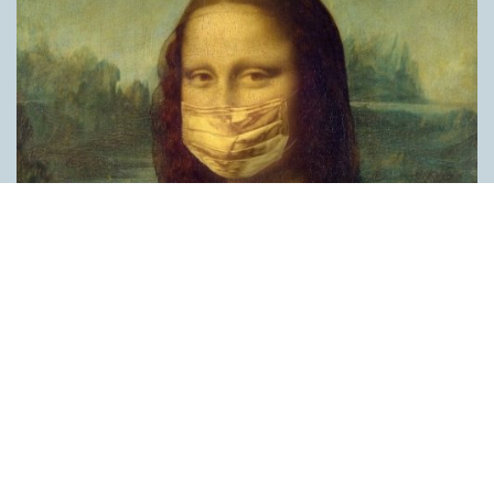
Covid, schmovid – rimmen som lättar upp i
pandemin
SPRÅKBLOGGEN
Corona, schmorona – covid, schmovid – pandemic,
schmandemic. Det kan se barnsligt ut, men den här sortens
lekfulla rim fyller en funktion, även bland vuxna. Det handlar om
reduplikationer, det vill säga när ett ord upprepas. I detta fall
inleder ett ”schm” eller ”shm” det upprepade ordet. ”Schm”-
rimmen kommer ursprungligen från jiddish, men har kommit att
användas mer allmänt i engelskan, särskilt i USA, bland annat