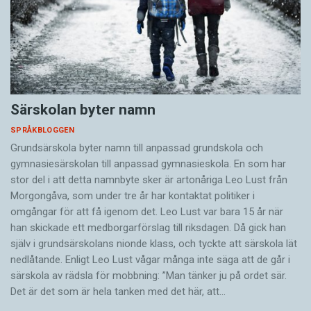
Särskolan byter namn
SPRÅKBLOGGEN
Grundsärskola byter namn till anpassad grundskola och
gymnasiesärskolan till anpassad gymnasieskola. En som har
stor del i att detta namnbyte sker är artonåriga Leo Lust från
Morgongåva, som under tre år har kontaktat politiker i
omgångar för att få igenom det. Leo Lust var bara 15 år när
han skickade ett medborgarförslag till riksdagen. Då gick han
själv i grundsärskolans nionde klass, och tyckte att särskola lät
nedlåtande. Enligt Leo Lust vågar många inte säga att de går i
särskola av rädsla för mobbning: ”Man tänker ju på ordet sär.
Det är det som är hela tanken med det här, att…