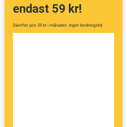
programledare ska tvätta bort sin dialekt.
endast 59 kr!
Men enligt Lernia är det fortfarande många
som har förutfattade meningar om olika uttal.
Därefter pris 59 kr i månaden. Ingen bindningstid.
Därför är det viktigt att visa att den traditionella
rikssvenskan är något av en myt om
enhetlighet. I stället spretar svenskans uttal åt
lika många håll som det finns talare.
Det indirekta budskapet är snarare att olika
uttal är helt okej än att företaget har försökt
lansera en ny norm för rikssvenska. Mångfalden
är så att säga den nya normen.
Den rikssvenska som Lernia presenterade i går
är en omöjlighet. Ingen kan förväntas hoppa