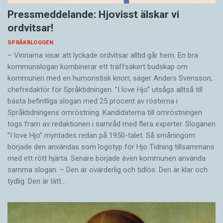
Pressmeddelande: Hjovisst älskar vi
ordvitsar!
SPRÅKBLOGGEN
– Vinnarna visar att lyckade ordvitsar alltid går hem. En bra
kommunslogan kombinerar ett träffsäkert budskap om
kommunen med en humoristisk knorr, säger Anders Svensson,
chefredaktör för Språktidningen. ”I love Hjo” utsågs alltså till
bästa befintliga slogan med 25 procent av rösterna i
Språktidningens omröstning. Kandidaterna till omröstningen
togs fram av redaktionen i samråd med flera experter. Sloganen
”I love Hjo” myntades redan på 1950-talet. Så småningom
började den användas som logotyp för Hjo Tidning tillsammans
med ett rött hjärta. Senare började även kommunen använda
samma slogan. – Den är ovärderlig och tidlös. Den är klar och
tydlig. Den är lätt…