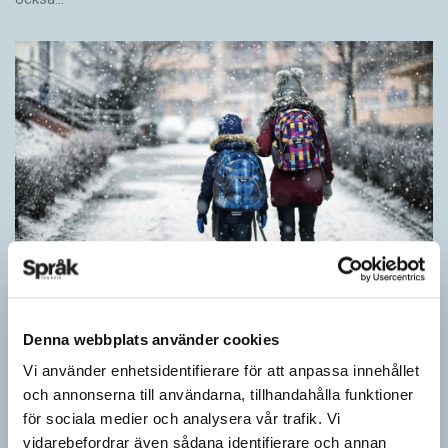
Särskolan byter namn
Denna webbplats använder cookies
Vi använder enhetsidentifierare för att anpassa innehållet
SPRÅKBLOGGEN
och annonserna till användarna, tillhandahålla funktioner
Grundsärskola byter namn till anpassad grundskola och
för sociala medier och analysera vår trafik. Vi
gymnasiesärskolan till anpassad gymnasieskola. En som har
stor del i att detta namnbyte sker är artonåriga Leo Lust…
vidarebefordrar även sådana identifierare och annan