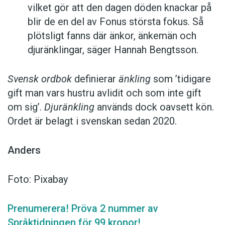
vilket gör att den dagen döden knackar på
blir de en del av Fonus största fokus. Så
plötsligt fanns där änkor, änkemän och
djuränklingar, säger Hannah Bengtsson.
Svensk ordbok
definierar
änkling
som ’tidigare
gift man vars hustru av­lidit och som inte gift
om sig’.
Djuränkling
används dock oavsett kön.
Ordet är belagt i svenskan sedan 2020.
Anders
Foto: Pixabay
Prenumerera! Pröva 2 nummer av
Språktidningen för 99 kronor!