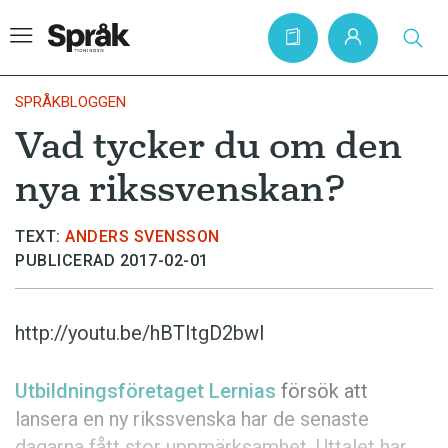
SPRÅKBLOGGEN
Vad tycker du om den
Hem
nya rikssvenskan?
Artiklar
Krönikor
TEXT:
ANDERS SVENSSON
PUBLICERAD 2017-02-01
Språkfrågor
Skrivtips
http://youtu.be/hBTItgD2bwI
Bokrecensioner
Kviss
Utbildningsföretaget Lernias
försök att
lansera en ny rikssvenska har de senaste
Podden
dagarna fått stor uppmärksamhet. Uttalet har