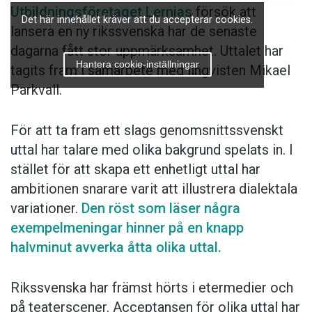
Utbildningsföretaget Lernias
försök att
Det här innehållet kräver att du accepterar cookies.
lansera en ny rikssvenska har de senaste
dagarna fått stor uppmärksamhet. Uttalet har
Hantera cookie-inställningar
tagits fram i samarbete med lingvisten Mikael
Parkvall.
För att ta fram ett slags genomsnittssvenskt
uttal har talare med olika bakgrund spelats in. I
stället för att skapa ett enhetligt uttal har
ambitionen snarare varit att illustrera dialektala
variationer.
Den röst som läser några
exempelmeningar hinner på en knapp
halvminut avverka åtta olika uttal.
Rikssvenska har främst hörts i etermedier och
på teaterscener. Acceptansen för olika uttal har