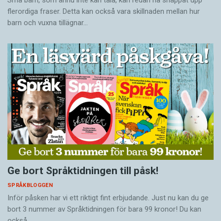
Små barn, som ännu inte kan tala, kan redan ha snappat upp
flerordiga fraser. Detta kan också vara skillnaden mellan hur
barn och vuxna tillägnar…
Ge bort Språktidningen till påsk!
SPRÅKBLOGGEN
Inför påsken har vi ett riktigt fint erbjudande. Just nu kan du ge
bort 3 nummer av Språktidningen för bara 99 kronor! Du kan
också…