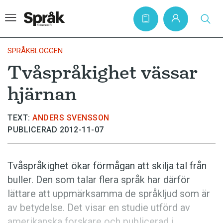
SPRÅKBLOGGEN
Tvåspråkighet vässar
Hem
hjärnan
Artiklar
Krönikor
TEXT:
ANDERS SVENSSON
PUBLICERAD 2012-11-07
Språkfrågor
Skrivtips
Tvåspråkighet ökar förmågan att skilja tal från
Bokrecensioner
buller. Den som talar flera språk har därför
Kviss
lättare att uppmärksamma de språkljud som är
av betydelse. Det visar en studie utförd av
Podden
amerikanska forskare och publicerad i