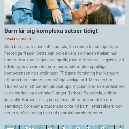
Barn lär sig komplexa satser tidigt
SPRÅKBLOGGEN
Små barn, som ännu inte kan tala, kan redan ha snappat upp
flerordiga fraser. Detta kan också vara skillnaden mellan hur
barn och vuxna tillägnar sig språk, menar forskare i lingvistik vid
Edinburghs universitet, som har studerat den språkliga
kompetensen hos ettåringar. ”Tidigare forskning har klargjort
att små barn känner igen många vanliga ord. Men den här
studien visar att barnen plockar upp mycket mer än enstaka ord
ur de vardagliga samtalen”, säger Barbora Skarabela, doktor i
lingvistik. Barnen lär sig komplexa satser och enstaka ord
samtidigt. Forskarna studerade cirka 40 barn i ettårsåldern och
deras språkinlärning i en rad uppmärksamhetstester.…