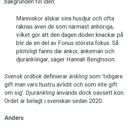
bakgrunden till idén:
Människor älskar sina husdjur och ofta
räknas även de som närmast anhöriga,
vilket gör att den dagen döden knackar på
blir de en del av Fonus största fokus. Så
plötsligt fanns där änkor, änkemän och
djuränklingar, säger Hannah Bengtsson.
Svensk ordbok
definierar
änkling
som ’tidigare
gift man vars hustru av­lidit och som inte gift
om sig’.
Djuränkling
används dock oavsett kön.
Ordet är belagt i svenskan sedan 2020.
Anders