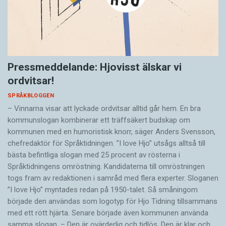
Pressmeddelande: Hjovisst älskar vi
ordvitsar!
SPRÅKBLOGGEN
– Vinnarna visar att lyckade ordvitsar alltid går hem. En bra
kommunslogan kombinerar ett träffsäkert budskap om
kommunen med en humoristisk knorr, säger Anders Svensson,
chefredaktör för Språktidningen. ”I love Hjo” utsågs alltså till
bästa befintliga slogan med 25 procent av rösterna i
Språktidningens omröstning. Kandidaterna till omröstningen
togs fram av redaktionen i samråd med flera experter. Sloganen
”I love Hjo” myntades redan på 1950-talet. Så småningom
började den användas som logotyp för Hjo Tidning tillsammans
med ett rött hjärta. Senare började även kommunen använda
samma slogan. – Den är ovärderlig och tidlös. Den är klar och