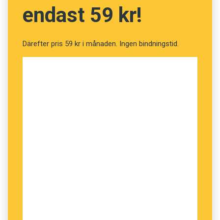
vassare hörsel och uppmärksamhet.
endast 59 kr!
Språkkompetensen bidrar till att trimma hjärnan
– och ger den bland annat ett skarpare
arbetsminne.
Därefter pris 59 kr i månaden. Ingen bindningstid.
Forskarna beskriver tvåspråkiga som personer
med förmåga att hantera olika kompetenser.
Tvåspråkigheten innebär inte att det blir
rörigare i hjärnan. I stället har flerspråkigheten
banat vägen åt förfinade sätt att ta in språk.
Anders