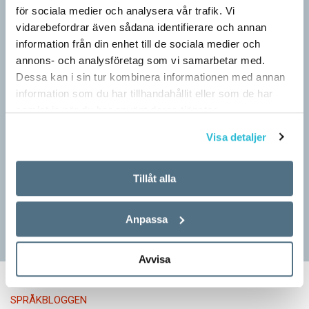
för sociala medier och analysera vår trafik. Vi
vidarebefordrar även sådana identifierare och annan
information från din enhet till de sociala medier och
annons- och analysföretag som vi samarbetar med.
Dessa kan i sin tur kombinera informationen med annan
information som du har tillhandahållit eller som de har
Pressmeddelande: Hjovisst älskar vi
samlat in när du har använt deras tjänster.
ordvitsar!
Visa detaljer
SPRÅKBLOGGEN
– Vinnarna visar att lyckade ordvitsar alltid går hem. En bra
Tillåt alla
kommunslogan kombinerar ett träffsäkert budskap om
kommunen med en humoristisk knorr, säger Anders Svensson,
…
Anpassa
Avvisa
SPRÅKBLOGGEN