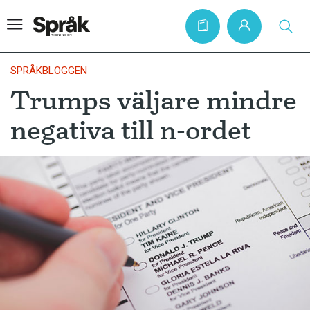
SPRÅKBLOGGEN
Trumps väljare mindre
Hem
negativa till n-ordet
Artiklar
Krönikor
Språkfrågor
Skrivtips
Bokrecensioner
Kviss
Podden