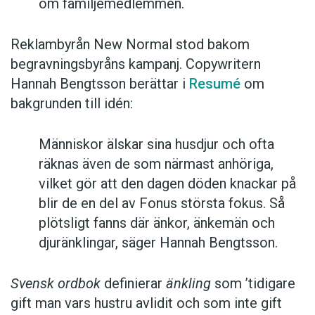
om familjemedlemmen.
Reklambyrån New Normal stod bakom
begravningsbyråns kampanj. Copywritern
Hannah Bengtsson berättar i
Resumé
om
bakgrunden till idén:
Människor älskar sina husdjur och ofta
räknas även de som närmast anhöriga,
vilket gör att den dagen döden knackar på
blir de en del av Fonus största fokus. Så
plötsligt fanns där änkor, änkemän och
djuränklingar, säger Hannah Bengtsson.
Svensk ordbok
definierar
änkling
som ’tidigare
gift man vars hustru av­lidit och som inte gift