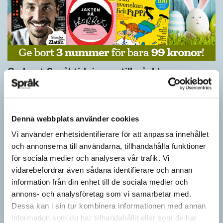
Ge bort Språktidningen till påsk!
SPRÅKBLOGGEN
Inför påsken har vi ett riktigt fint erbjudande. Just nu kan du ge
bort 3 nummer av Språktidningen för bara 99 kronor! Du kan
Denna webbplats använder cookies
också…
Vi använder enhetsidentifierare för att anpassa innehållet
och annonserna till användarna, tillhandahålla funktioner
för sociala medier och analysera vår trafik. Vi
vidarebefordrar även sådana identifierare och annan
information från din enhet till de sociala medier och
annons- och analysföretag som vi samarbetar med.
Dessa kan i sin tur kombinera informationen med annan
information som du har tillhandahållit eller som de har