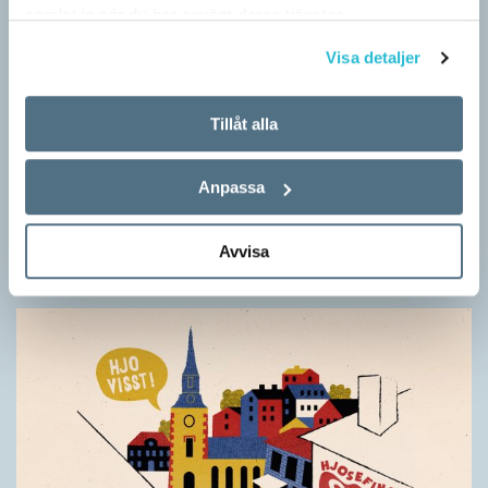
samlat in när du har använt deras tjänster.
Visa detaljer
Tillåt alla
Särskolan byter namn
SPRÅKBLOGGEN
Anpassa
Grundsärskola byter namn till anpassad grundskola och
gymnasiesärskolan till anpassad gymnasieskola. En som har
Avvisa
stor del i att detta namnbyte sker är artonåriga Leo Lust…