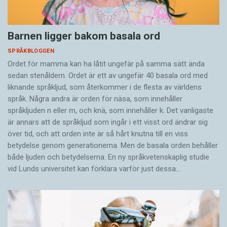
Barnen ligger bakom basala ord
SPRÅKBLOGGEN
Ordet för mamma kan ha låtit ungefär på samma sätt ända
sedan stenåldern. Ordet är ett av ungefär 40 basala ord med
liknande språkljud, som återkommer i de flesta av världens
språk. Några andra är orden för näsa, som innehåller
språkljuden n eller m, och knä, som innehåller k. Det vanligaste
är annars att de språkljud som ingår i ett visst ord ändrar sig
över tid, och att orden inte är så hårt knutna till en viss
betydelse genom generationerna. Men de basala orden behåller
både ljuden och betydelserna. En ny språkvetenskaplig studie
vid Lunds universitet kan förklara varför just dessa…