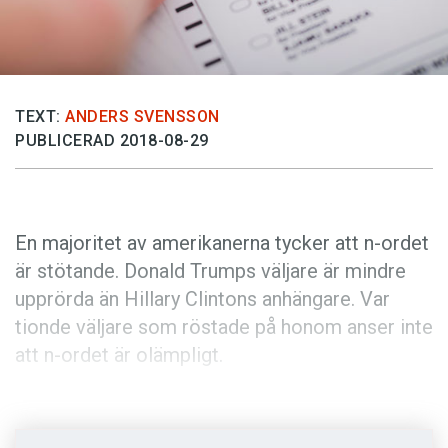
Anmäl till språkpolisen
Föreslå nyord
Annonsera
TEXT:
ANDERS SVENSSON
Prenumerera
PUBLICERAD 2018-08-29
Läs Språktidningen digitalt
Press
En majoritet av amerikanerna tycker att n-ordet
är stötande. Donald Trumps väljare är mindre
upprörda än Hillary Clintons anhängare. Var
tionde väljare som röstade på honom anser inte
att n-ordet är olämpligt.
You Gov har på uppdrag av
The Economist
undersökt amerikaners attityd till en rad olika