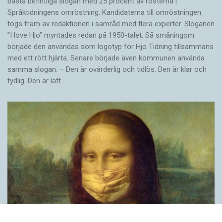
bästa befintliga slogan med 25 procent av rösterna i
Språktidningens omröstning. Kandidaterna till omröstningen
togs fram av redaktionen i samråd med flera experter. Sloganen
”I love Hjo” myntades redan på 1950-talet. Så småningom
började den användas som logotyp för Hjo Tidning tillsammans
med ett rött hjärta. Senare började även kommunen använda
samma slogan. – Den är ovärderlig och tidlös. Den är klar och
tydlig. Den är lätt…