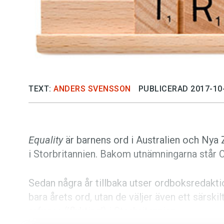
Kviss
Podden
Anmäl till 
TEXT:
ANDERS SVENSSON
PUBLICERAD 2017-10
Föreslå nyo
Annonsera
Equality
är barnens ord i Australien och Nya 
i Storbritannien. Bakom utnämningarna står O
Prenumerer
Sedan några år tillbaka utser ordboksredakti
Läs Språkti
bara årets ord, utan de väljer även ett särskilt
Press
refugee
(’flykting’) i Storbritannien.