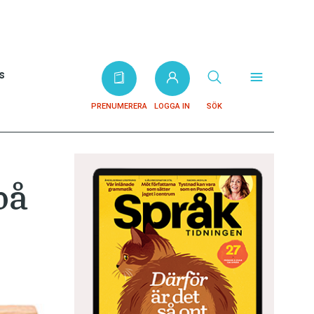
s
PRENUMERERA
LOGGA IN
SÖK
på