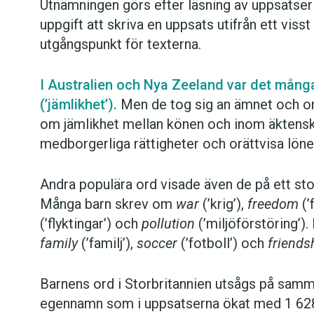
Utnämningen görs efter läsning av uppsatser s
uppgift att skriva en uppsats utifrån ett viss
utgångspunkt för texterna.
I Australien och Nya Zeeland var det mång
(’jämlikhet’).
Men de tog sig an ämnet och ord
om jämlikhet mellan könen och inom äktens
medborgerliga rättigheter och orättvisa löne
Andra populära ord visade även de på ett st
Många barn skrev om
war
(’krig’),
freedom
(’
(’flyktingar’) och
pollution
(’miljöförstöring’)
family
(’familj’),
soccer
(’fotboll’) och
friends
Barnens ord i Storbritannien utsågs på samm
egennamn som i uppsatserna ökat med 1 628