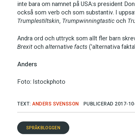
inte bara om namnet på USA:s president Don
också som verb och som substantiv. I upps
Trumplestiltskin
,
Trumpwinningtastic
och
Tr
Andra ord och uttryck som allt fler barn skr
Brexit
och
alternative facts
(’alternativa fakta’
Anders
Foto: Istockphoto
TEXT:
ANDERS SVENSSON
PUBLICERAD 2017-10
SPRÅKBLOGGEN