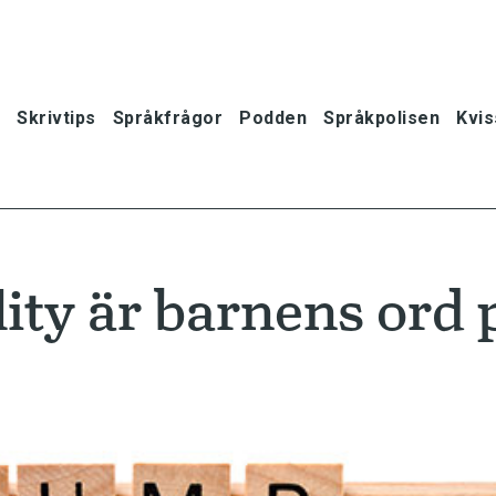
Skrivtips
Språkfrågor
Podden
Språkpolisen
Kvis
ty är barnens ord 
oner