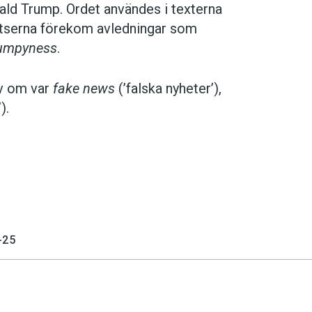
ald Trump. Ordet användes i texterna
atserna förekom avledningar som
umpyness
.
ev om var
fake news
(’falska nyheter’),
).
-25