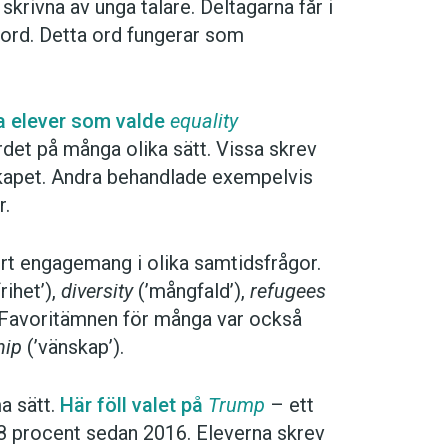
krivna av unga talare. Deltagarna får i
t ord. Detta ord fungerar som
a elever som valde
equality
et på många olika sätt. Vissa skrev
kapet. Andra behandlade exempelvis
r.
ort engagemang i olika samtidsfrågor.
frihet’),
diversity
(’mångfald’),
refugees
. Favoritämnen för många var också
hip
(’vänskap’).
a sätt.
Här föll valet på
Trump
– ett
 procent sedan 2016. Eleverna skrev