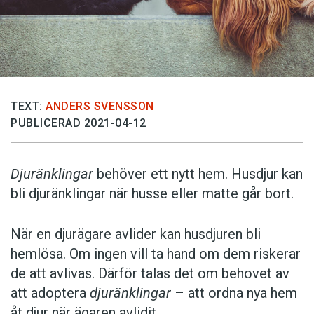
TEXT:
ANDERS SVENSSON
PUBLICERAD 2021-04-12
Djuränklingar
behöver ett nytt hem. Husdjur kan
bli djuränklingar när husse eller matte går bort.
När en djurägare avlider kan husdjuren bli
hemlösa. Om ingen vill ta hand om dem riskerar
de att avlivas. Därför talas det om behovet av
att adoptera
djuränklingar
– att ordna nya hem
åt djur när ägaren avlidit.