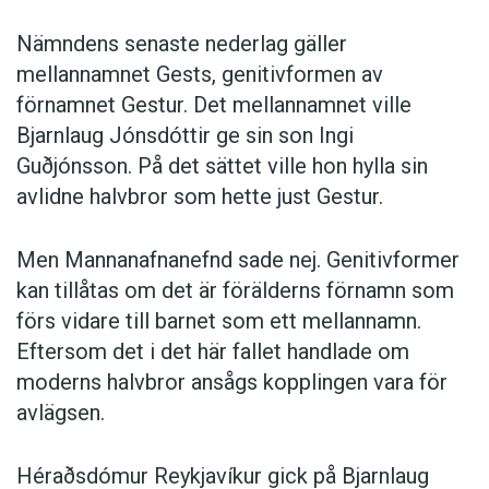
Nämndens senaste nederlag gäller
mellannamnet Gests, genitivformen av
förnamnet Gestur. Det mellannamnet ville
Bjarnlaug Jónsdóttir ge sin son Ingi
Guðjónsson. På det sättet ville hon hylla sin
avlidne halvbror som hette just Gestur.
Men Mannanafnanefnd sade nej. Genitivformer
kan tillåtas om det är förälderns förnamn som
förs vidare till barnet som ett mellannamn.
Eftersom det i det här fallet handlade om
moderns halvbror ansågs kopplingen vara för
avlägsen.
Héraðsdómur Reykjavíkur gick på Bjarnlaug