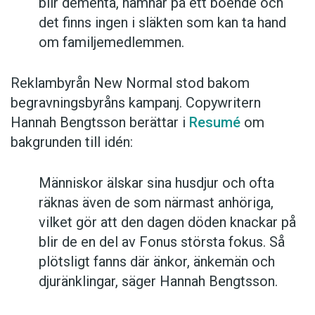
blir dementa, hamnar på ett boende och
det finns ingen i släkten som kan ta hand
om familjemedlemmen.
Reklambyrån New Normal stod bakom
begravningsbyråns kampanj. Copywritern
Hannah Bengtsson berättar i
Resumé
om
bakgrunden till idén:
Människor älskar sina husdjur och ofta
räknas även de som närmast anhöriga,
vilket gör att den dagen döden knackar på
blir de en del av Fonus största fokus. Så
plötsligt fanns där änkor, änkemän och
djuränklingar, säger Hannah Bengtsson.