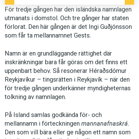
Héraðsdómur Reykjavíkur
.
För tredje gången har den isländska namnlagen
utmanats i domstol. Och tre gånger har staten
Anders
förlorat. Den här gången är det Ingi Guðjónsson
som får ta mellannamnet Gests.
Namn är en grundläggande rättighet där
inskränkningar bara får göras om det finns ett
uppenbart behov. Så resonerar Héraðsdómur
Reykjavíkur – tingsrätten i Reykjavík – när den
för tredje gången underkänner myndigheternas
tolkning av namnlagen.
På Island samlas godkända för- och
mellannamn i förteckningen
mannanafnaskrá
.
Den som vill bära eller ge någon ett namn som