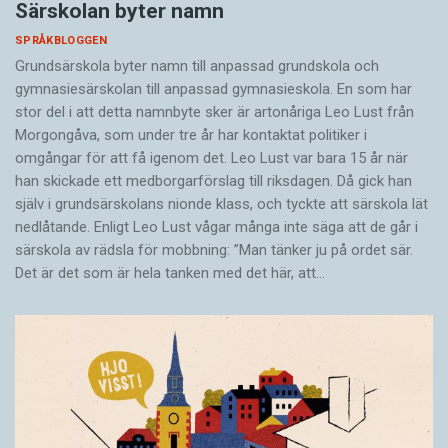
Särskolan byter namn
SPRÅKBLOGGEN
Grundsärskola byter namn till anpassad grundskola och
gymnasiesärskolan till anpassad gymnasieskola. En som har
stor del i att detta namnbyte sker är artonåriga Leo Lust från
Morgongåva, som under tre år har kontaktat politiker i
omgångar för att få igenom det. Leo Lust var bara 15 år när
han skickade ett medborgarförslag till riksdagen. Då gick han
själv i grundsärskolans nionde klass, och tyckte att särskola lät
nedlåtande. Enligt Leo Lust vågar många inte säga att de går i
särskola av rädsla för mobbning: ”Man tänker ju på ordet sär.
Det är det som är hela tanken med det här, att…