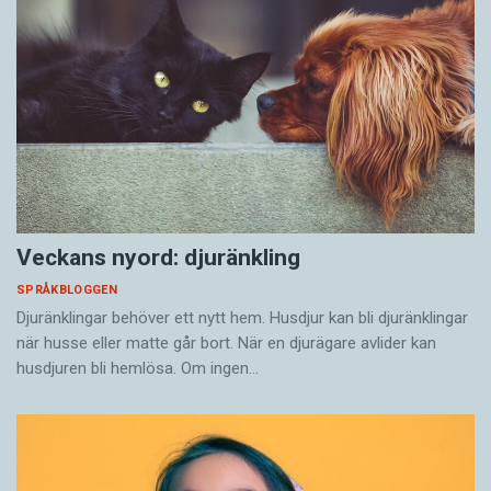
Veckans nyord: djuränkling
SPRÅKBLOGGEN
Djuränklingar behöver ett nytt hem. Husdjur kan bli djuränklingar
när husse eller matte går bort. När en djurägare avlider kan
husdjuren bli hemlösa. Om ingen…