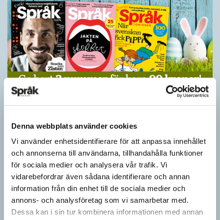
Ge bort Språktidningen till påsk!
SPRÅKBLOGGEN
Inför påsken har vi ett riktigt fint erbjudande. Just nu kan du ge
Denna webbplats använder cookies
bort 3 nummer av Språktidningen för bara 99 kronor! Du kan
Vi använder enhetsidentifierare för att anpassa innehållet
också…
och annonserna till användarna, tillhandahålla funktioner
för sociala medier och analysera vår trafik. Vi
vidarebefordrar även sådana identifierare och annan
information från din enhet till de sociala medier och
annons- och analysföretag som vi samarbetar med.
Dessa kan i sin tur kombinera informationen med annan