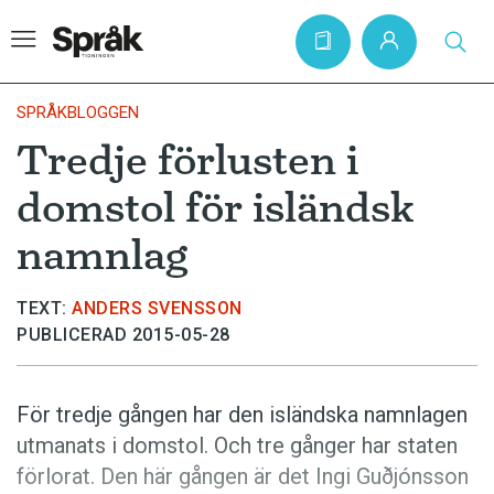
SPRÅKBLOGGEN
Tredje förlusten i
Hem
domstol för isländsk
Artiklar
namnlag
Krönikor
Språkfrågor
TEXT:
ANDERS SVENSSON
PUBLICERAD 2015-05-28
Skrivtips
Bokrecensioner
För tredje gången har den isländska namnlagen
Kviss
utmanats i domstol. Och tre gånger har staten
Podden
förlorat. Den här gången är det Ingi Guðjónsson