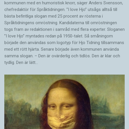
kommunen med en humoristisk knorr, säger Anders Svensson,
chefredaktör för Språktidningen. ”I love Hjo” utsågs alltså till
bästa befintliga slogan med 25 procent av rösterna i
Språktidningens omröstning. Kandidaterna till omröstningen
togs fram av redaktionen i samråd med flera experter. Sloganen
”I love Hjo” myntades redan på 1950-talet. Så småningom
började den användas som logotyp för Hjo Tidning tillsammans
med ett rött hjärta. Senare började även kommunen använda
samma slogan. – Den är ovärderlig och tidlös. Den är klar och
tydlig. Den är lätt…