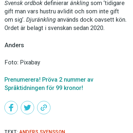
Svensk ordbok
definierar
änkling
som ’tidigare
gift man vars hustru av­lidit och som inte gift
om sig’.
Djuränkling
används dock oavsett kön.
Ordet är belagt i svenskan sedan 2020.
Anders
Foto: Pixabay
Prenumerera! Pröva 2 nummer av
Språktidningen för 99 kronor!
TEXT:
ANDERS SVENSSON