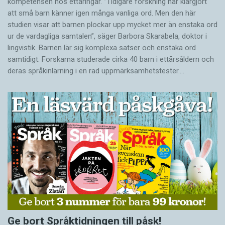
kompetensen hos ettåringar. ”Tidigare forskning har klargjort
att små barn känner igen många vanliga ord. Men den här
studien visar att barnen plockar upp mycket mer än enstaka ord
ur de vardagliga samtalen”, säger Barbora Skarabela, doktor i
lingvistik. Barnen lär sig komplexa satser och enstaka ord
samtidigt. Forskarna studerade cirka 40 barn i ettårsåldern och
deras språkinlärning i en rad uppmärksamhetstester.…
Ge bort Språktidningen till påsk!