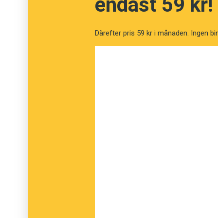
endast 59 kr!
Centern 26 procent, för Socialdemokraterna
procent.
Därefter pris 59 kr i månaden. Ingen bi
Bland svenskar i åldern 15 till 29 år svarar 4
minskar stödet med åldern och är lägst – 15
65 år. Kvinnor är mer positiva till
hen
än män.
Uppslutningen bakom
hen
är även större i s
med högskoleutbildning. Ordet är mindre upp
mindre orter och på landsbygden, bland arb
gymnasieutbildning.
Undersökningen är gjord med anledning av fr
sönder. Huvudpersonen Sebastian kan varken
ser därför
hen
som ett erkännande.