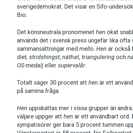
sverigedemokrat. Det visar en Sifo-undersök
Bio.
Det könsneutrala pronomenet
hen
ökat snabbt
används det i svensk press ungefär lika of
sammansättningar med
mello
.
Hen
är också 
diet,
stridshingst
,
näthat
,
triangulering
och
na
OS-medalj
eller
supervalår
.
Totalt säger 30 procent att
hen
är ett använd
på samma fråga.
Hen
uppskattas mer i vissa grupper än andra.
väljare uppger att
hen
är ett användbart ord
sympatisörer ger bara 5 procent tummen up
Vänsterpartiet är 58 procent, för Folkpartie