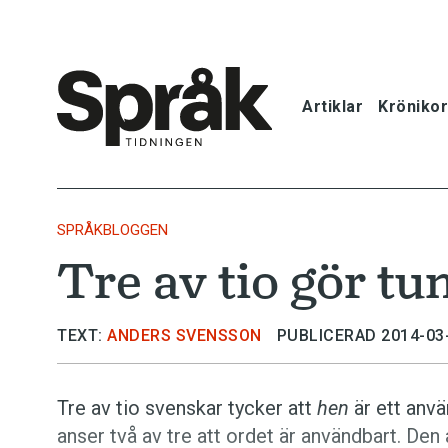
Artiklar
Krönikor
Hem
Artiklar
SPRÅKBLOGGEN
Tre av tio gör t
Krönikor
Språkfrågor
TEXT:
ANDERS SVENSSON
PUBLICERAD 2014-03
Skrivtips
Tre av tio svenskar tycker att
hen
är ett anvä
anser två av tre att ordet är användbart. Den
Bokrecensi