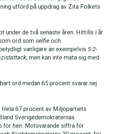
ning utförd på uppdrag av Zita Folkets
 under de två senaste åren. Hittills i år
ta som ord som
selfie
och
betydligt vanligare än exempelvis
5:2-
zistattack
, men kan inte mäta sig med
bart ord medan 65 procent svarar nej
 Hela 67 procent av Miljöpartiets
. Bland Sverigedemokraternas
p för
hen
. Motsvarande siffra för
t och Kristdemokraterna 30 procent, för