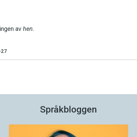
ingen av
hen
.
-27
Språkbloggen