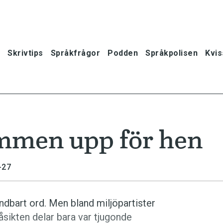
Skrivtips
Språkfrågor
Podden
Språkpolisen
Kvis
ummen upp för hen
-27
ndbart ord. Men bland miljöpartister
 åsikten delar bara var tjugonde
oner