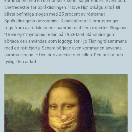
kommunen med en humoristisk knorr, säger Anders Svensson,
chefredaktör för Språktidningen. ”I love Hjo” utsågs alltså till
bästa befintliga slogan med 25 procent av rösterna i
Språktidningens omröstning. Kandidaterna till omröstningen
togs fram av redaktionen i samråd med flera experter. Sloganen
”I love Hjo” myntades redan på 1950-talet. Så småningom
började den användas som logotyp för Hjo Tidning tillsammans
med ett rött hjärta. Senare började även kommunen använda
samma slogan. – Den är ovärderlig och tidlös. Den är klar och
tydlig. Den är lätt…