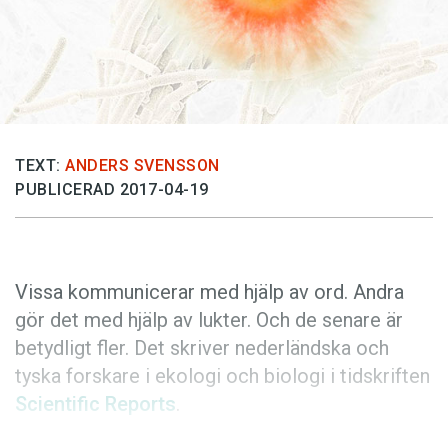
Anmäl till språkpolisen
Föreslå nyord
Annonsera
Prenumerera
Läs Språktidningen digitalt
TEXT:
ANDERS SVENSSON
PUBLICERAD 2017-04-19
Press
Vissa kommunicerar med hjälp av ord. Andra
gör det med hjälp av lukter. Och de senare är
betydligt fler. Det skriver nederländska och
tyska forskare i ekologi och biologi i tidskriften
Scientific Reports
.