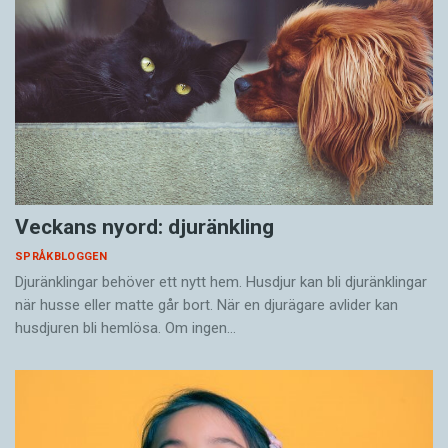
Veckans nyord: djuränkling
SPRÅKBLOGGEN
Djuränklingar behöver ett nytt hem. Husdjur kan bli djuränklingar
när husse eller matte går bort. När en djurägare avlider kan
husdjuren bli hemlösa. Om ingen…