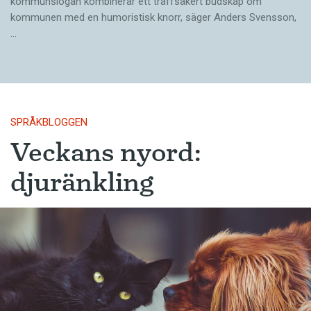
kommunslogan kombinerar ett träffsäkert budskap om
kommunen med en humoristisk knorr, säger Anders Svensson,
…
SPRÅKBLOGGEN
Veckans nyord:
djuränkling