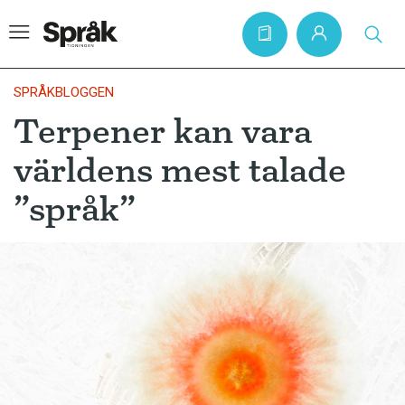
SPRÅKBLOGGEN
Terpener kan vara
Hem
världens mest talade
Artiklar
”språk”
Krönikor
Språkfrågor
Skrivtips
Bokrecensioner
Kviss
Podden