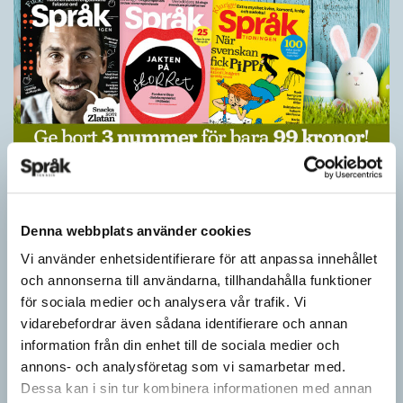
Ge bort Språktidningen till påsk!
SPRÅKBLOGGEN
Inför påsken har vi ett riktigt fint erbjudande. Just nu kan du ge
Denna webbplats använder cookies
bort 3 nummer av Språktidningen för bara 99 kronor! Du kan
Vi använder enhetsidentifierare för att anpassa innehållet
också…
och annonserna till användarna, tillhandahålla funktioner
för sociala medier och analysera vår trafik. Vi
vidarebefordrar även sådana identifierare och annan
information från din enhet till de sociala medier och
annons- och analysföretag som vi samarbetar med.
Dessa kan i sin tur kombinera informationen med annan