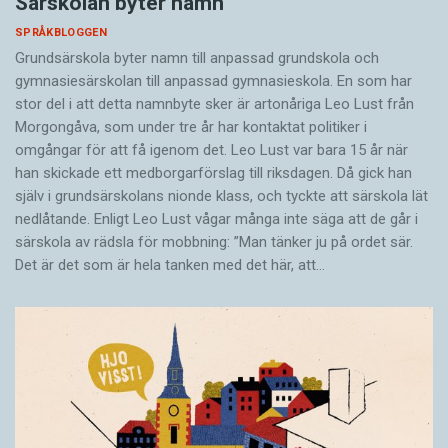
Särskolan byter namn
SPRÅKBLOGGEN
Grundsärskola byter namn till anpassad grundskola och
gymnasiesärskolan till anpassad gymnasieskola. En som har
stor del i att detta namnbyte sker är artonåriga Leo Lust från
Morgongåva, som under tre år har kontaktat politiker i
omgångar för att få igenom det. Leo Lust var bara 15 år när
han skickade ett medborgarförslag till riksdagen. Då gick han
själv i grundsärskolans nionde klass, och tyckte att särskola lät
nedlåtande. Enligt Leo Lust vågar många inte säga att de går i
särskola av rädsla för mobbning: ”Man tänker ju på ordet sär.
Det är det som är hela tanken med det här, att…