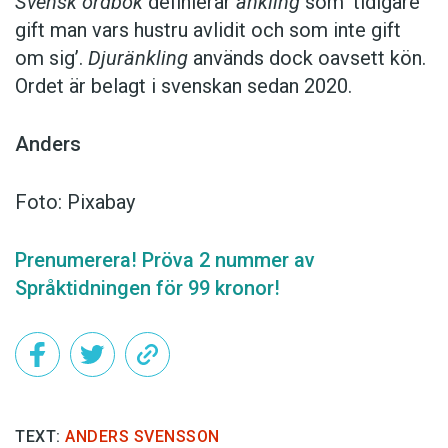
Svensk ordbok
definierar
änkling
som ’tidigare
gift man vars hustru av­lidit och som inte gift
om sig’.
Djuränkling
används dock oavsett kön.
Ordet är belagt i svenskan sedan 2020.
Anders
Foto: Pixabay
Prenumerera! Pröva 2 nummer av
Språktidningen för 99 kronor!
TEXT:
ANDERS SVENSSON