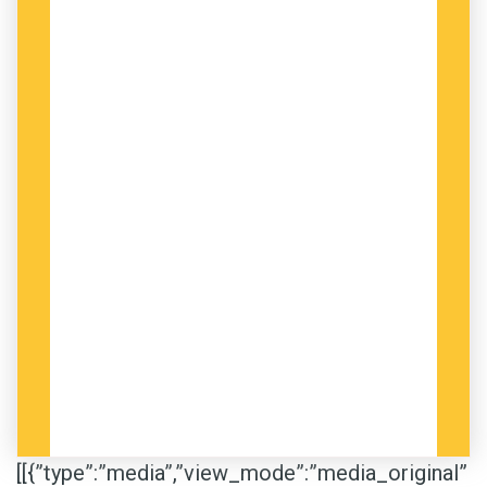
[[{”type”:”media”,”view_mode”:”media_original”