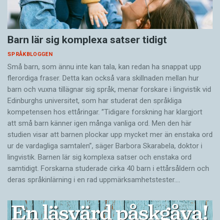
Barn lär sig komplexa satser tidigt
SPRÅKBLOGGEN
Små barn, som ännu inte kan tala, kan redan ha snappat upp
flerordiga fraser. Detta kan också vara skillnaden mellan hur
barn och vuxna tillägnar sig språk, menar forskare i lingvistik vid
Edinburghs universitet, som har studerat den språkliga
kompetensen hos ettåringar. ”Tidigare forskning har klargjort
att små barn känner igen många vanliga ord. Men den här
studien visar att barnen plockar upp mycket mer än enstaka ord
ur de vardagliga samtalen”, säger Barbora Skarabela, doktor i
lingvistik. Barnen lär sig komplexa satser och enstaka ord
samtidigt. Forskarna studerade cirka 40 barn i ettårsåldern och
deras språkinlärning i en rad uppmärksamhetstester.…