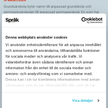
SPRÅKBLOGGEN
Grundsärskola byter namn till anpassad grundskola och
gymnasiesärskolan till anpassad gymnasieskola. En som har
stor del i att detta namnbyte sker är artonåriga Leo Lust…
Denna webbplats använder cookies
Vi använder enhetsidentifierare för att anpassa innehållet
och annonserna till användarna, tillhandahålla funktioner
för sociala medier och analysera vår trafik. Vi
vidarebefordrar även sådana identifierare och annan
information från din enhet till de sociala medier och
annons- och analysföretag som vi samarbetar med.
Dessa kan i sin tur kombinera informationen med annan
information som du har tillhandahållit eller som de har
samlat in när du har använt deras tjänster.
Visa detaljer