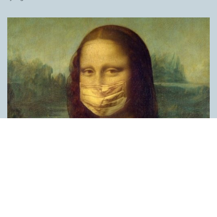
Covid, schmovid – rimmen som lättar upp i
pandemin
SPRÅKBLOGGEN
Corona, schmorona – covid, schmovid – pandemic,
schmandemic. Det kan se barnsligt ut, men den här sortens
lekfulla rim fyller en funktion, även bland vuxna. Det handlar om
reduplikationer, det vill säga när ett ord upprepas. I detta fall