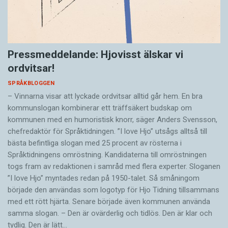
Pressmeddelande: Hjovisst älskar vi
ordvitsar!
SPRÅKBLOGGEN
– Vinnarna visar att lyckade ordvitsar alltid går hem. En bra
kommunslogan kombinerar ett träffsäkert budskap om
kommunen med en humoristisk knorr, säger Anders Svensson,
chefredaktör för Språktidningen. ”I love Hjo” utsågs alltså till
bästa befintliga slogan med 25 procent av rösterna i
Språktidningens omröstning. Kandidaterna till omröstningen
togs fram av redaktionen i samråd med flera experter. Sloganen
”I love Hjo” myntades redan på 1950-talet. Så småningom
började den användas som logotyp för Hjo Tidning tillsammans
med ett rött hjärta. Senare började även kommunen använda
samma slogan. – Den är ovärderlig och tidlös. Den är klar och
tydlig. Den är lätt…