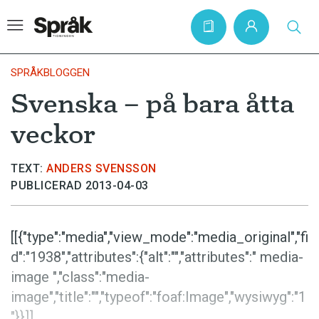
SPRÅKBLOGGEN
Svenska – på bara åtta
Hem
veckor
Artiklar
Krönikor
TEXT:
ANDERS SVENSSON
PUBLICERAD 2013-04-03
Språkfrågor
Skrivtips
[[{"type":"media","view_mode":"media_original","fi
Bokrecensioner
d":"1938","attributes":{"alt":"","attributes":" media-
Kviss
image ","class":"media-
image","title":"","typeof":"foaf:Image","wysiwyg":"1
Podden
"}}]]