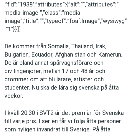
,”fid”:”1938″,”attributes”:{”alt”:””,”attributes”:”
media-image ”,”class”:”media-
image”,”title”:””,”typeof”:”foaf:Image”,”wysiwyg”
:”1″}}]]
De kommer från Somalia, Thailand, Irak,
Bulgarien, Ecuador, Afghanistan och Kamerun.
De är bland annat spårvagnsförare och
civilingenjörer, mellan 17 och 48 år och
drömmer om att bli lärare, artister och
studenter. Nu ska de lära sig svenska på åtta
veckor.
I kväll 20.30 i SVT2 är det premiär för Svenska
till varje pris. I serien får vi följa åtta personer
som nyligen invandrat till Sverige. På åtta