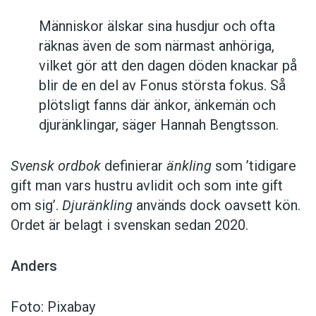
Människor älskar sina husdjur och ofta
räknas även de som närmast anhöriga,
vilket gör att den dagen döden knackar på
blir de en del av Fonus största fokus. Så
plötsligt fanns där änkor, änkemän och
djuränklingar, säger Hannah Bengtsson.
Svensk ordbok
definierar
änkling
som ’tidigare
gift man vars hustru av­lidit och som inte gift
om sig’.
Djuränkling
används dock oavsett kön.
Ordet är belagt i svenskan sedan 2020.
Anders
Foto: Pixabay