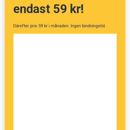
invandrare.
endast 59 kr!
Tillsammans flyttar de in på Bogesunds slott
utanför Vaxholm. Lärare är Jozefina Persson
Därefter pris 59 kr i månaden. Ingen bindningstid.
och Jonas Kauppi. Under de åtta veckorna
kommer bland annat Gudrun Schyman, Theodor
Kallifatides, Zinat Pirzadeh och Anne-Lie Rydé.
Anders
Foto: Mattias Bardå/UR