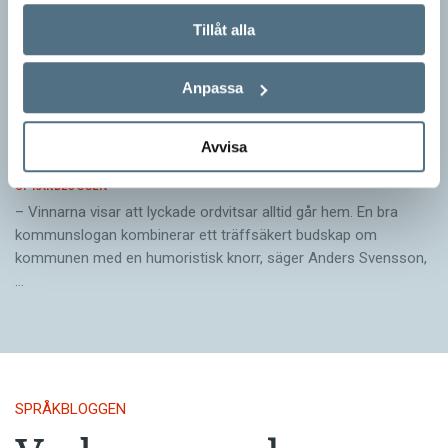
Tillåt alla
Anpassa
Pressmeddelande: Hjovisst älskar vi
Avvisa
ordvitsar!
SPRÅKBLOGGEN
– Vinnarna visar att lyckade ordvitsar alltid går hem. En bra
kommunslogan kombinerar ett träffsäkert budskap om
kommunen med en humoristisk knorr, säger Anders Svensson,
…
SPRÅKBLOGGEN