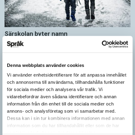
Särskolan byter namn
SPRÅKBLOGGEN
Grundsärskola byter namn till anpassad grundskola och
gymnasiesärskolan till anpassad gymnasieskola. En som har
stor del i att detta namnbyte sker är artonåriga Leo Lust…
Denna webbplats använder cookies
Vi använder enhetsidentifierare för att anpassa innehållet
och annonserna till användarna, tillhandahålla funktioner
för sociala medier och analysera vår trafik. Vi
vidarebefordrar även sådana identifierare och annan
information från din enhet till de sociala medier och
annons- och analysföretag som vi samarbetar med.
Dessa kan i sin tur kombinera informationen med annan
information som du har tillhandahållit eller som de har
samlat in när du har använt deras tjänster.