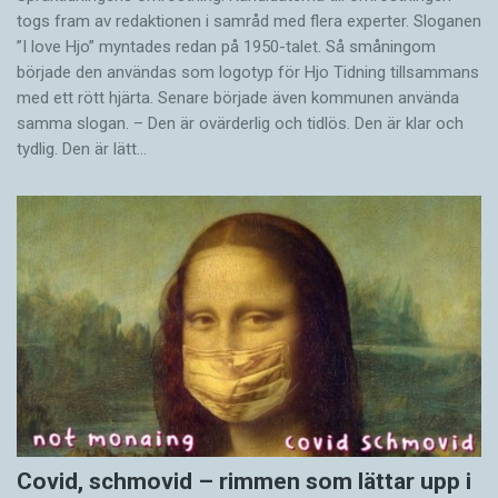
togs fram av redaktionen i samråd med flera experter. Sloganen
”I love Hjo” myntades redan på 1950-talet. Så småningom
började den användas som logotyp för Hjo Tidning tillsammans
med ett rött hjärta. Senare började även kommunen använda
samma slogan. – Den är ovärderlig och tidlös. Den är klar och
tydlig. Den är lätt…
Covid, schmovid – rimmen som lättar upp i