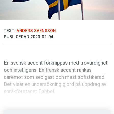
Anmäl till språkpolisen
Föreslå nyord
Annonsera
Prenumerera
TEXT:
ANDERS SVENSSON
PUBLICERAD 2020-02-04
Läs Språktidningen digitalt
Press
En svensk accent förknippas med trovärdighet
och intelligens. En fransk accent rankas
däremot som sexigast och mest sofistikerad.
Det visar en undersökning gjord på uppdrag av
språkföretaget Babbel.
I samarbete med Alex Baratta, språkforskare
vid University of Manchester, har Babbel