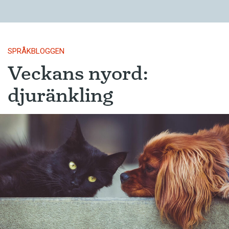
SPRÅKBLOGGEN
Veckans nyord:
djuränkling