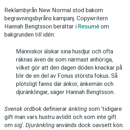
Reklambyrån New Normal stod bakom
begravningsbyråns kampanj. Copywritern
Hannah Bengtsson berättar i
Resumé
om
bakgrunden till idén:
Människor älskar sina husdjur och ofta
räknas även de som närmast anhöriga,
vilket gör att den dagen döden knackar på
blir de en del av Fonus största fokus. Så
plötsligt fanns där änkor, änkemän och
djuränklingar, säger Hannah Bengtsson.
Svensk ordbok
definierar
änkling
som ’tidigare
gift man vars hustru av­lidit och som inte gift
om sig’.
Djuränkling
används dock oavsett kön.