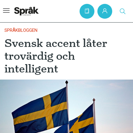
SPRÅKBLOGGEN
Svensk accent låter
Hem
trovärdig och
Artiklar
intelligent
Krönikor
Språkfrågor
Skrivtips
Bokrecensioner
Kviss
Podden