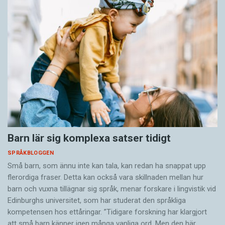
Barn lär sig komplexa satser tidigt
SPRÅKBLOGGEN
Små barn, som ännu inte kan tala, kan redan ha snappat upp
flerordiga fraser. Detta kan också vara skillnaden mellan hur
barn och vuxna tillägnar sig språk, menar forskare i lingvistik vid
Edinburghs universitet, som har studerat den språkliga
kompetensen hos ettåringar. ”Tidigare forskning har klargjort
att små barn känner igen många vanliga ord. Men den här