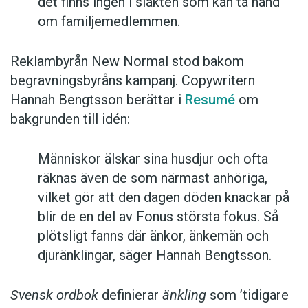
det finns ingen i släkten som kan ta hand
om familjemedlemmen.
Reklambyrån New Normal stod bakom
begravningsbyråns kampanj. Copywritern
Hannah Bengtsson berättar i
Resumé
om
bakgrunden till idén:
Människor älskar sina husdjur och ofta
räknas även de som närmast anhöriga,
vilket gör att den dagen döden knackar på
blir de en del av Fonus största fokus. Så
plötsligt fanns där änkor, änkemän och
djuränklingar, säger Hannah Bengtsson.
Svensk ordbok
definierar
änkling
som ’tidigare