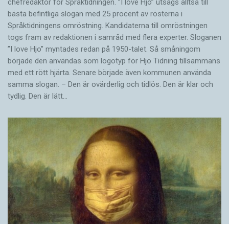
chefredaktör för Språktidningen. ”I love Hjo” utsågs alltså till
bästa befintliga slogan med 25 procent av rösterna i
Språktidningens omröstning. Kandidaterna till omröstningen
togs fram av redaktionen i samråd med flera experter. Sloganen
”I love Hjo” myntades redan på 1950-talet. Så småningom
började den användas som logotyp för Hjo Tidning tillsammans
med ett rött hjärta. Senare började även kommunen använda
samma slogan. – Den är ovärderlig och tidlös. Den är klar och
tydlig. Den är lätt…