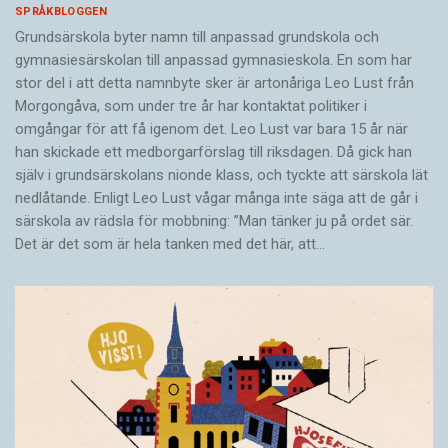
SPRÅKBLOGGEN
Grundsärskola byter namn till anpassad grundskola och
gymnasiesärskolan till anpassad gymnasieskola. En som har
stor del i att detta namnbyte sker är artonåriga Leo Lust från
Morgongåva, som under tre år har kontaktat politiker i
omgångar för att få igenom det. Leo Lust var bara 15 år när
han skickade ett medborgarförslag till riksdagen. Då gick han
själv i grundsärskolans nionde klass, och tyckte att särskola lät
nedlåtande. Enligt Leo Lust vågar många inte säga att de går i
särskola av rädsla för mobbning: ”Man tänker ju på ordet sär.
Det är det som är hela tanken med det här, att…