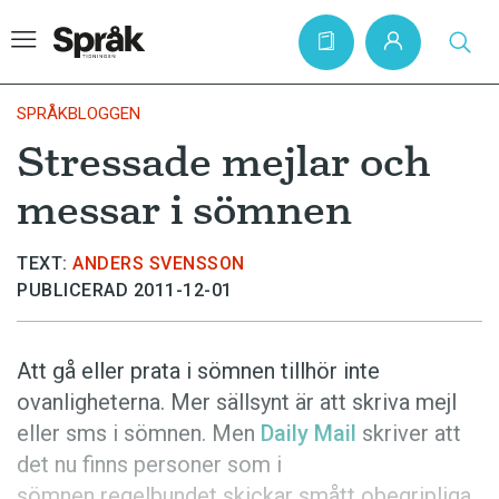
SPRÅKBLOGGEN
Stressade mejlar och
Hem
messar i sömnen
Artiklar
Krönikor
TEXT:
ANDERS SVENSSON
PUBLICERAD 2011-12-01
Språkfrågor
Skrivtips
Att gå eller prata i sömnen tillhör inte
Bokrecensioner
ovanligheterna. Mer sällsynt är att skriva mejl
Kviss
eller sms i sömnen. Men
Daily Mail
skriver att
det nu finns personer som i
Podden
sömnen regelbundet skickar smått obegripliga