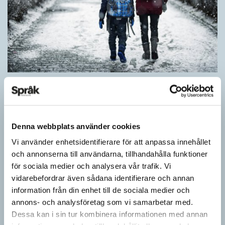
Särskolan byter namn
SPRÅKBLOGGEN
Grundsärskola byter namn till anpassad grundskola och
gymnasiesärskolan till anpassad gymnasieskola. En som har
Denna webbplats använder cookies
stor del i att detta namnbyte sker är artonåriga Leo Lust…
Vi använder enhetsidentifierare för att anpassa innehållet
och annonserna till användarna, tillhandahålla funktioner
för sociala medier och analysera vår trafik. Vi
vidarebefordrar även sådana identifierare och annan
information från din enhet till de sociala medier och
annons- och analysföretag som vi samarbetar med.
Dessa kan i sin tur kombinera informationen med annan