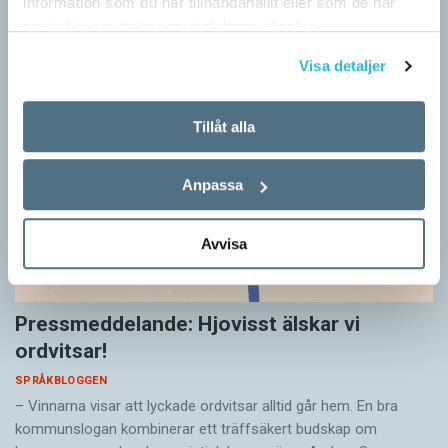
information som du har tillhandahållit eller som de har
samlat in när du har använt deras tjänster.
Visa detaljer
Tillåt alla
Anpassa
Avvisa
Pressmeddelande: Hjovisst älskar vi
ordvitsar!
SPRÅKBLOGGEN
– Vinnarna visar att lyckade ordvitsar alltid går hem. En bra
kommunslogan kombinerar ett träffsäkert budskap om