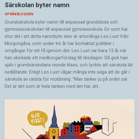
Särskolan byter namn
SPRÅKBLOGGEN
Grundsärskola byter namn till anpassad grundskola och
gymnasiesärskolan till anpassad gymnasieskola. En som har
stor del i att detta namnbyte sker är artonåriga Leo Lust från
Morgongåva, som under tre år har kontaktat politiker i
omgångar för att få igenom det. Leo Lust var bara 15 år när
han skickade ett medborgarförslag till riksdagen. Då gick han
själv i grundsärskolans nionde klass, och tyckte att särskola lät
nedlåtande. Enligt Leo Lust vågar många inte säga att de går i
särskola av rädsla för mobbning: ”Man tänker ju på ordet sär.
Det är det som är hela tanken med det här, att…