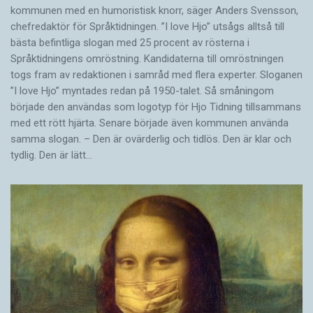
kommunen med en humoristisk knorr, säger Anders Svensson,
chefredaktör för Språktidningen. ”I love Hjo” utsågs alltså till
bästa befintliga slogan med 25 procent av rösterna i
Språktidningens omröstning. Kandidaterna till omröstningen
togs fram av redaktionen i samråd med flera experter. Sloganen
”I love Hjo” myntades redan på 1950-talet. Så småningom
började den användas som logotyp för Hjo Tidning tillsammans
med ett rött hjärta. Senare började även kommunen använda
samma slogan. – Den är ovärderlig och tidlös. Den är klar och
tydlig. Den är lätt…