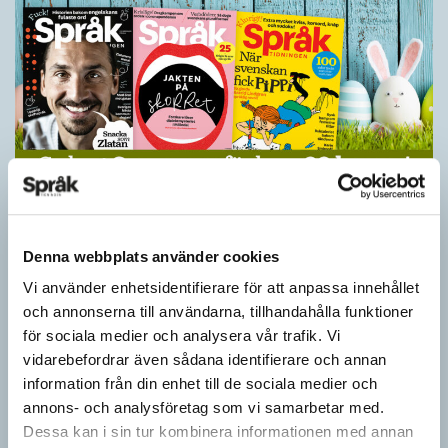
Ge bort Språktidningen till påsk!
SPRÅKBLOGGEN
Denna webbplats använder cookies
Inför påsken har vi ett riktigt fint erbjudande. Just nu kan du ge
bort 3 nummer av Språktidningen för bara 99 kronor! Du kan
Vi använder enhetsidentifierare för att anpassa innehållet
också…
och annonserna till användarna, tillhandahålla funktioner
för sociala medier och analysera vår trafik. Vi
vidarebefordrar även sådana identifierare och annan
information från din enhet till de sociala medier och
annons- och analysföretag som vi samarbetar med.
Dessa kan i sin tur kombinera informationen med annan