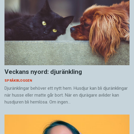
Veckans nyord: djuränkling
SPRÅKBLOGGEN
Djuränklingar behöver ett nytt hem. Husdjur kan bli djuränklingar
när husse eller matte går bort. När en djurägare avlider kan
husdjuren bli hemlösa. Om ingen…