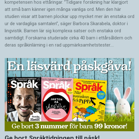
kompetensen hos ettåringar. ”Tidigare forskning har klargjort
att små barn känner igen många vanliga ord. Men den här
studien visar att barnen plockar upp mycket mer än enstaka ord
ur de vardagliga samtalen”, säger Barbora Skarabela, doktor i
lingvistik. Barnen lär sig komplexa satser och enstaka ord
samtidigt. Forskarna studerade cirka 40 barn i ettårsåldern och
deras språkinlärning i en rad uppmärksamhetstester.…
Ge bort Språktidningen till påsk!