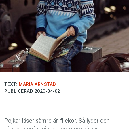
Anmäl till språkpolisen
Föreslå nyord
Annonsera
Prenumerera
Läs Språktidningen digitalt
Press
TEXT:
MARIA ARNSTAD
PUBLICERAD 2020-04-02
Pojkar läser sämre än flickor. Så lyder den
gängse uppfattningen, som också har