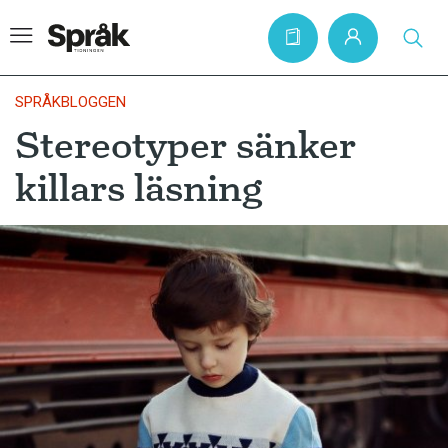
SPRÅKBLOGGEN
Stereotyper sänker
Hem
killars läsning
Artiklar
Krönikor
Språkfrågor
Skrivtips
Bokrecensioner
Kviss
Podden