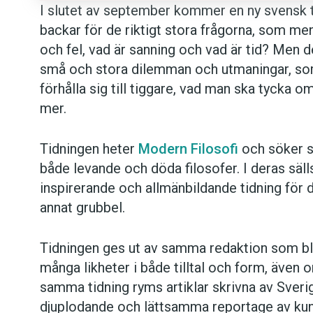
I slutet av september kommer en ny svensk ti
backar för de riktigt stora frågorna, som men
och fel, vad är sanning och vad är tid? Men d
små och stora dilemman och utmaningar, som
förhålla sig till tiggare, vad man ska tyck
mer.
Tidningen heter
Modern Filosofi
och söker s
både levande och döda filosofer. I deras sälls
inspirerande och allmänbildande tidning för 
annat grubbel.
Tidningen ges ut av samma redaktion som bla
många likheter i både tilltal och form, även 
samma tidning ryms artiklar skrivna av Sver
djuplodande och lättsamma reportage av kun