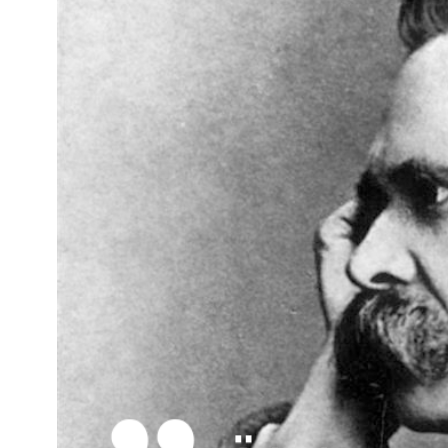
Kviss
Podden
Anmäl till 
Föreslå nyo
Annonsera
Prenumerer
Läs Språkti
Press