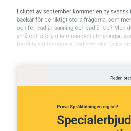
I slutet av september kommer en ny svensk ti
backar för de riktigt stora frågorna, som men
och fel, vad är sanning och vad är tid? Men d
små och stora dilemman och utmaningar, som
förhålla sig till tiggare, vad man ska tyck
mer.
Tidningen heter
Modern Filosofi
och söker s
både levande och döda filosofer. I deras sälls
Redan pre
inspirerande och allmänbildande tidning för 
annat grubbel.
Prova Språktidningen digitalt!
Tidningen ges ut av samma redaktion som bla
Specialerbjud
många likheter i både tilltal och form, även 
samma tidning ryms artiklar skrivna av Sver