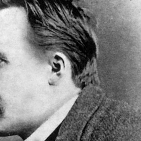
språkpolisen
rd
a
dningen digitalt