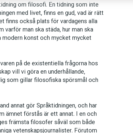
dning om filosofi. En tidning som inte
ingen med livet, finns en gud, vad är rätt
et finns också plats för vardagens alla
 varför man ska städa, hur man ska
a om modern konst och mycket mycket
varen på de existentiella frågorna hos
kap vill vi göra en underhållande,
dig som gillar filosofiska spörsmål och
nd annat gör Språktidningen, och har
om ämnet förstås är ett annat. I en och
iges främsta filosofer såväl som både
niga vetenskapsjournalister. Förutom