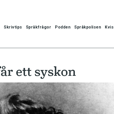
Skrivtips
Språkfrågor
Podden
Språkpolisen
Kvis
år ett syskon
oner