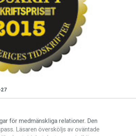
-27
ngar för medmänskliga relationer. Den
gspass. Läsaren översköljs av oväntade