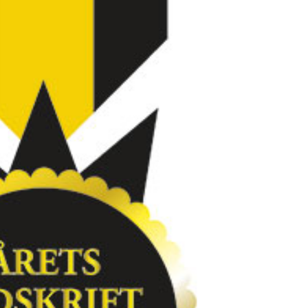
språkpolisen
rd
a
dningen digitalt