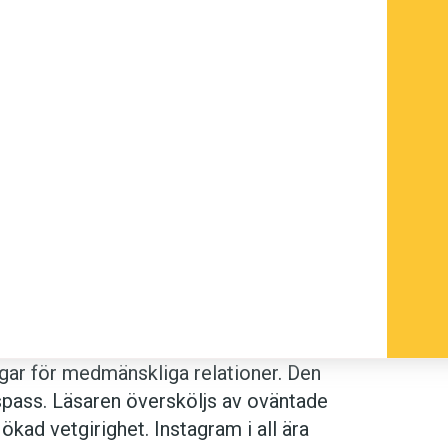
ngar för medmänskliga relationer. Den
gspass. Läsaren översköljs av oväntade
kad vetgirighet. Instagram i all ära