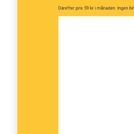
om hur ordet
typ
används i spanska, italiens
Därefter pris 59 kr i månaden. Ingen bi
kulturminister Alice Bah Kuhnke, en grundlig
Redaktionen