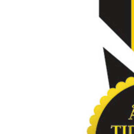
Kviss
Podden
Anmäl till 
Föreslå nyo
Annonsera
Prenumerer
Läs Språkti
Press