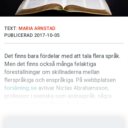
Anmäl till språkpolisen
Föreslå nyord
Annonsera
TEXT:
MARIA ARNSTAD
Prenumerera
PUBLICERAD 2017-10-05
Läs Språktidningen digitalt
Press
Det finns bara fördelar med att tala flera språk.
Men det finns också många felaktiga
föreställningar om skillnaderna mellan
flerspråkiga och enspråkiga. På webbplatsen
forskning.se
avlivar Niclas Abrahamsson,
professor i svenska som andraspråk, några
spridda myter om flerspråkighet.
1.
Det finns stora kognitiva fördelar med att