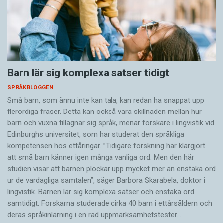
Barn lär sig komplexa satser tidigt
SPRÅKBLOGGEN
Små barn, som ännu inte kan tala, kan redan ha snappat upp
flerordiga fraser. Detta kan också vara skillnaden mellan hur
barn och vuxna tillägnar sig språk, menar forskare i lingvistik vid
Edinburghs universitet, som har studerat den språkliga
kompetensen hos ettåringar. ”Tidigare forskning har klargjort
att små barn känner igen många vanliga ord. Men den här
studien visar att barnen plockar upp mycket mer än enstaka ord
ur de vardagliga samtalen”, säger Barbora Skarabela, doktor i
lingvistik. Barnen lär sig komplexa satser och enstaka ord
samtidigt. Forskarna studerade cirka 40 barn i ettårsåldern och
deras språkinlärning i en rad uppmärksamhetstester.…