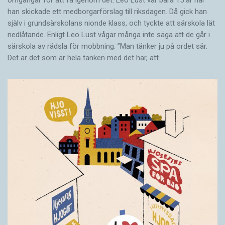
omgångar för att få igenom det. Leo Lust var bara 15 år när
han skickade ett medborgarförslag till riksdagen. Då gick han
själv i grundsärskolans nionde klass, och tyckte att särskola lät
nedlåtande. Enligt Leo Lust vågar många inte säga att de går i
särskola av rädsla för mobbning: ”Man tänker ju på ordet sär.
Det är det som är hela tanken med det här, att…