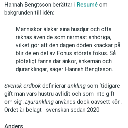
Hannah Bengtsson berättar i
Resumé
om
bakgrunden till idén:
Människor älskar sina husdjur och ofta
räknas även de som närmast anhöriga,
vilket gör att den dagen döden knackar på
blir de en del av Fonus största fokus. Så
plötsligt fanns där änkor, änkemän och
djuränklingar, säger Hannah Bengtsson.
Svensk ordbok
definierar
änkling
som ’tidigare
gift man vars hustru av­lidit och som inte gift
om sig’.
Djuränkling
används dock oavsett kön.
Ordet är belagt i svenskan sedan 2020.
Anders