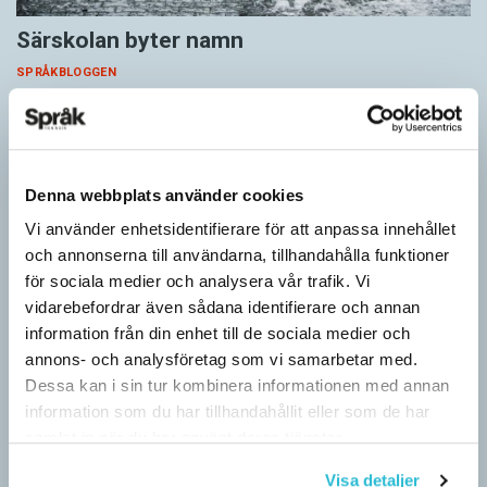
Särskolan byter namn
SPRÅKBLOGGEN
Grundsärskola byter namn till anpassad grundskola och
gymnasiesärskolan till anpassad gymnasieskola. En som har
stor del i att detta namnbyte sker är artonåriga Leo Lust…
Denna webbplats använder cookies
Vi använder enhetsidentifierare för att anpassa innehållet
och annonserna till användarna, tillhandahålla funktioner
för sociala medier och analysera vår trafik. Vi
vidarebefordrar även sådana identifierare och annan
information från din enhet till de sociala medier och
annons- och analysföretag som vi samarbetar med.
Dessa kan i sin tur kombinera informationen med annan
information som du har tillhandahållit eller som de har
samlat in när du har använt deras tjänster.
Visa detaljer