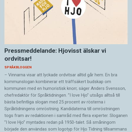
Pressmeddelande: Hjovisst älskar vi
ordvitsar!
SPRÅKBLOGGEN
– Vinnarna visar att lyckade ordvitsar alltid går hem. En bra
kommunslogan kombinerar ett träffsäkert budskap om
kommunen med en humoristisk knorr, säger Anders Svensson,
chefredaktör för Språktidningen. ”I love Hjo” utsågs alltså till
bästa befintliga slogan med 25 procent av rösterna i
Språktidningens omröstning. Kandidaterna till omröstningen
togs fram av redaktionen i samråd med flera experter. Sloganen
”I love Hjo” myntades redan på 1950-talet. Så småningom
började den användas som logotyp för Hjo Tidning tillsammans