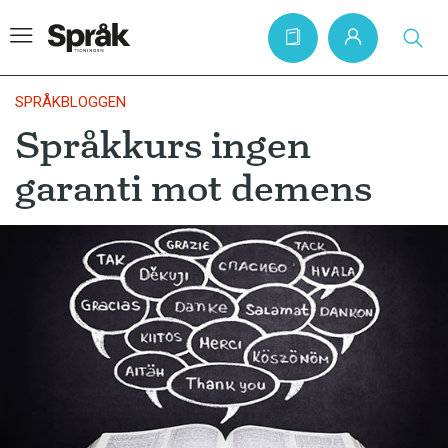
SPRÅKBLOGGEN
Språkkurs ingen
Hem
garanti mot demens
Artiklar
Krönikor
Språkfrågor
Skrivtips
Bokrecensioner
Kviss
Podden