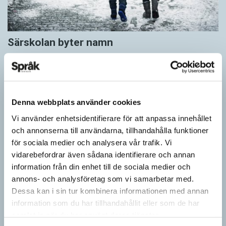
Särskolan byter namn
SPRÅKBLOGGEN
Grundsärskola byter namn till anpassad grundskola och
gymnasiesärskolan till anpassad gymnasieskola. En som har
stor del i att detta namnbyte sker är artonåriga Leo Lust…
Denna webbplats använder cookies
Vi använder enhetsidentifierare för att anpassa innehållet
och annonserna till användarna, tillhandahålla funktioner
för sociala medier och analysera vår trafik. Vi
vidarebefordrar även sådana identifierare och annan
information från din enhet till de sociala medier och
annons- och analysföretag som vi samarbetar med.
Dessa kan i sin tur kombinera informationen med annan
information som du har tillhandahållit eller som de har
samlat in när du har använt deras tjänster.