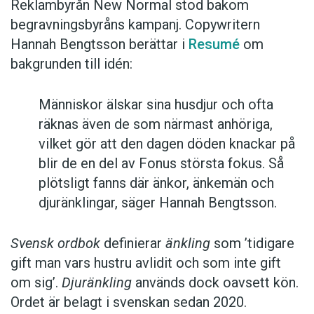
Reklambyrån New Normal stod bakom
begravningsbyråns kampanj. Copywritern
Hannah Bengtsson berättar i
Resumé
om
bakgrunden till idén:
Människor älskar sina husdjur och ofta
räknas även de som närmast anhöriga,
vilket gör att den dagen döden knackar på
blir de en del av Fonus största fokus. Så
plötsligt fanns där änkor, änkemän och
djuränklingar, säger Hannah Bengtsson.
Svensk ordbok
definierar
änkling
som ’tidigare
gift man vars hustru av­lidit och som inte gift
om sig’.
Djuränkling
används dock oavsett kön.
Ordet är belagt i svenskan sedan 2020.