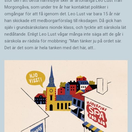
stor del i att detta namnbyte sker är artonåriga Leo Lust från
Morgongåva, som under tre år har kontaktat politiker i
omgångar för att få igenom det. Leo Lust var bara 15 år när
han skickade ett medborgarförslag till riksdagen. Då gick han
själv i grundsärskolans nionde klass, och tyckte att särskola lät
nedlåtande. Enligt Leo Lust vågar många inte säga att de går i
särskola av rädsla för mobbning: ”Man tänker ju på ordet sär.
Det är det som är hela tanken med det här, att…