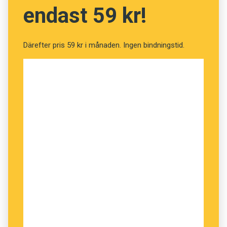
endast 59 kr!
Grammatikpartajet avslutas den 10 maj klockan
16.45 då Språkrådets Rickard Domeij talar om
hur datorn både kan hjälpa och stjälpa en
Därefter pris 59 kr i månaden. Ingen bindningstid.
skribent som är osäker på grammatiken.
Tisdagen den 14 maj börjar sändningarna från
Språkforum. Först ut är Språkrådets Ola
Karlsson som berättar om dagens syn på
skrivregler (16.55–17.20), Lena Lind Palicki
talar om de vanligaste frågorna som kommer
till Språkrådet (17.20–17.40), Henrik Nilsson
diskuterar skillnaden mellan termer och
"vanliga" ord (17.40–18.20) och Marianne
Sterner tipsar om skrivknep som får budskapet
att gå fram (18.20–19).