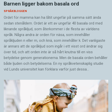
Barnen ligger bakom basala ord
SPRÅKBLOGGEN
Ordet för mamma kan ha låtit ungefär på samma sätt ända
sedan stenåldern. Ordet är ett av ungefär 40 basala ord med
liknande språkljud, som återkommer i de flesta av världens
språk. Några andra är orden för näsa, som innehåller
språkljuden n eller m, och knä, som innehåller k. Det vanligaste
är annars att de språkljud som ingår i ett visst ord ändrar sig
över tid, och att orden inte är så hårt knutna till en viss
betydelse genom generationerna. Men de basala orden behåller
både ljuden och betydelserna. En ny språkvetenskaplig studie
vid Lunds universitet kan förklara varför just dessa…