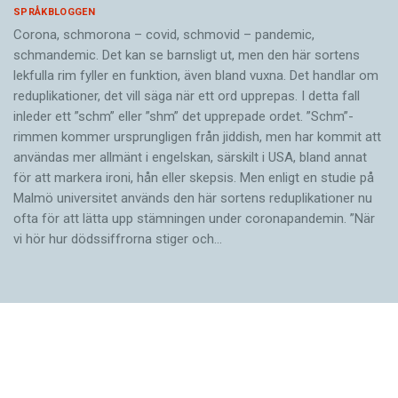
SPRÅKBLOGGEN
Corona, schmorona – covid, schmovid – pandemic,
schmandemic. Det kan se barnsligt ut, men den här sortens
lekfulla rim fyller en funktion, även bland vuxna. Det handlar om
reduplikationer, det vill säga när ett ord upprepas. I detta fall
inleder ett ”schm” eller ”shm” det upprepade ordet. ”Schm”-
rimmen kommer ursprungligen från jiddish, men har kommit att
användas mer allmänt i engelskan, särskilt i USA, bland annat
för att markera ironi, hån eller skepsis. Men enligt en studie på
Malmö universitet används den här sortens reduplikationer nu
ofta för att lätta upp stämningen under coronapandemin. ”När
vi hör hur dödssiffrorna stiger och…
SPRÅKBLOGGEN
Barnen ligger bakom