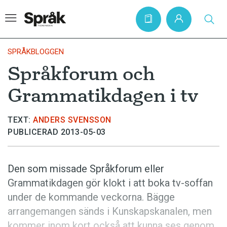
SPRÅKBLOGGEN
Språkforum och
Hem
Grammatikdagen i tv
Artiklar
Krönikor
TEXT:
ANDERS SVENSSON
PUBLICERAD 2013-05-03
Språkfrågor
Skrivtips
Den som missade Språkforum eller
Bokrecensioner
Grammatikdagen gör klokt i att boka tv-soffan
Kviss
under de kommande veckorna. Bägge
arrangemangen sänds i Kunskapskanalen, men
Podden
kommer inom kort också att kunna ses genom