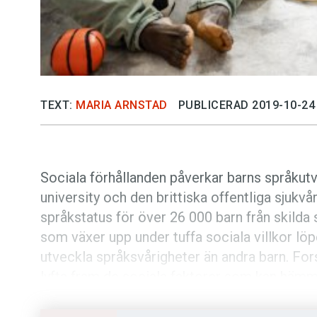
TEXT:
MARIA ARNSTAD
PUBLICERAD 2019-10-24
Sociala förhållanden påverkar barns språkut
university och den brittiska offentliga sjukvå
språkstatus för över 26 000 barn från skilda s
som växer upp under tuffa sociala villkor löp
utveckla språksvårigheter än andra barn. For
lyfta fram de sociala faktorer som kan häm
färdigheter.