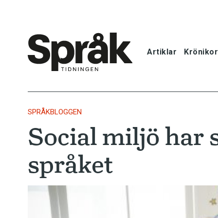
Artiklar
Krönikor
Hem
Artiklar
SPRÅKBLOGGEN
Social miljö har 
Krönikor
språket
Språkfrågor
Skrivtips
Bokrecensi