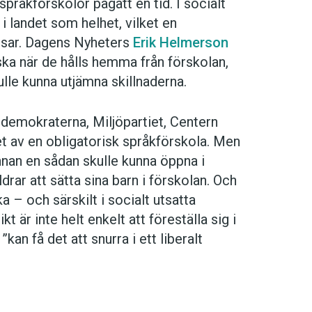
språkförskolor pågått en tid. I socialt
i landet som helhet, vilket en
isar. Dagens Nyheters
Erik Helmerson
nska när de hålls hemma från förskolan,
ulle kunna utjämna skillnaderna.
aldemokraterna, Miljöpartiet, Centern
et av en obligatorisk språkförskola. Men
nnan en sådan skulle kunna öppna i
äldrar att sätta sina barn i förskolan. Och
 – och särskilt i socialt utsatta
 är inte helt enkelt att föreställa sig i
an få det att snurra i ett liberalt