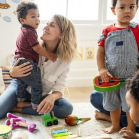
språkpolisen
rd
a
dningen digitalt