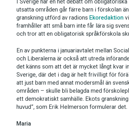
I Sverige har en het debatt om obligatoriska 
utsatta områden går färre barn i förskolan än 
granskning utförd av radions
Ekoredaktion
v
framhåller att små barn inte får lära sig sve
och tror att en obligatorisk språkförskola sk
En av punkterna i januariavtalet mellan Soci
och Liberalerna är också att utreda införand
det känns som att det är mycket långt kvar i
Sverige, där det i dag är helt frivilligt för för
att just barn med annat modersmål än svenska
områden – skulle bli belagda med förskoleplikt
ett demokratiskt samhälle. Ekots granskning ”k
huvud”, som Erik Helmerson formulerar det.
Maria