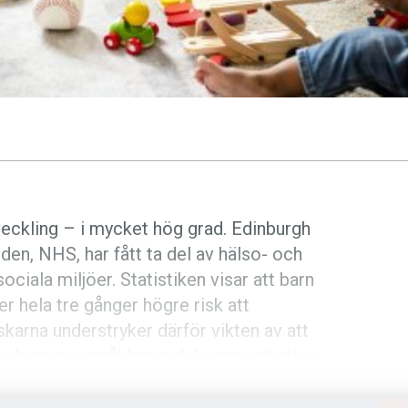
veckling – i mycket hög grad. Edinburgh
rden, NHS, har fått ta del av hälso- och
ociala miljöer. Statistiken visar att barn
er hela tre gånger högre risk att
skarna understryker därför vikten av att
ma barnens språkliga och kommunikativa