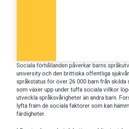
Sociala förhållanden påverkar barns språkut
university och den brittiska offentliga sjukvå
språkstatus för över 26 000 barn från skilda s
som växer upp under tuffa sociala villkor löp
utveckla språksvårigheter än andra barn. For
lyfta fram de sociala faktorer som kan häm
färdigheter.