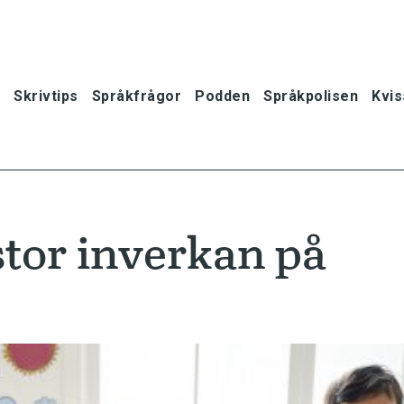
Skrivtips
Språkfrågor
Podden
Språkpolisen
Kvis
stor inverkan på
oner