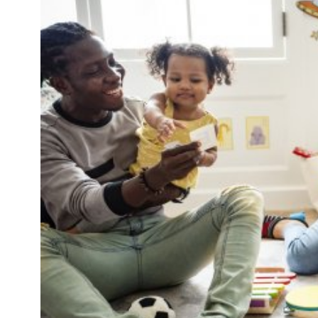
Kviss
Podden
Anmäl till 
Föreslå nyo
Annonsera
Prenumerer
Läs Språkti
Press