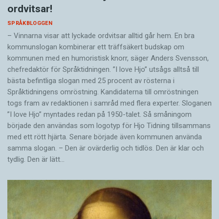
ordvitsar!
SPRÅKBLOGGEN
– Vinnarna visar att lyckade ordvitsar alltid går hem. En bra
kommunslogan kombinerar ett träffsäkert budskap om
kommunen med en humoristisk knorr, säger Anders Svensson,
chefredaktör för Språktidningen. ”I love Hjo” utsågs alltså till
bästa befintliga slogan med 25 procent av rösterna i
Språktidningens omröstning. Kandidaterna till omröstningen
togs fram av redaktionen i samråd med flera experter. Sloganen
”I love Hjo” myntades redan på 1950-talet. Så småningom
började den användas som logotyp för Hjo Tidning tillsammans
med ett rött hjärta. Senare började även kommunen använda
samma slogan. – Den är ovärderlig och tidlös. Den är klar och
tydlig. Den är lätt…