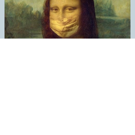
Covid, schmovid – rimmen som lättar upp i
pandemin
SPRÅKBLOGGEN
Corona, schmorona – covid, schmovid – pandemic,
schmandemic. Det kan se barnsligt ut, men den här sortens
lekfulla rim fyller en funktion, även bland vuxna. Det handlar om
reduplikationer, det vill säga när ett ord upprepas. I detta fall
inleder ett ”schm” eller ”shm” det upprepade ordet. ”Schm”-
rimmen kommer ursprungligen från jiddish, men har kommit att
användas mer allmänt i engelskan, särskilt i USA, bland annat
för att markera ironi, hån eller skepsis. Men enligt en studie på
Malmö universitet används den här sortens reduplikationer nu