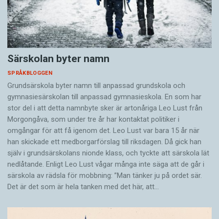
Särskolan byter namn
SPRÅKBLOGGEN
Grundsärskola byter namn till anpassad grundskola och
gymnasiesärskolan till anpassad gymnasieskola. En som har
stor del i att detta namnbyte sker är artonåriga Leo Lust från
Morgongåva, som under tre år har kontaktat politiker i
omgångar för att få igenom det. Leo Lust var bara 15 år när
han skickade ett medborgarförslag till riksdagen. Då gick han
själv i grundsärskolans nionde klass, och tyckte att särskola lät
nedlåtande. Enligt Leo Lust vågar många inte säga att de går i
särskola av rädsla för mobbning: ”Man tänker ju på ordet sär.
Det är det som är hela tanken med det här, att…