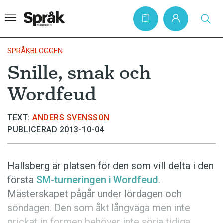
SPRÅKBLOGGEN
Snille, smak och
Hem
Wordfeud
Artiklar
Krönikor
TEXT:
ANDERS SVENSSON
PUBLICERAD 2013-10-04
Språkfrågor
Skrivtips
Hallsberg är platsen för den som vill delta i den
Bokrecensioner
första
SM-turneringen i Wordfeud
.
Kviss
Mästerskapet pågår under lördagen och
söndagen. Den som åkt långväga men inte
Podden
prickat in formen behöver inte sörja tidiga