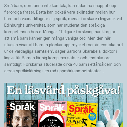
Små barn, som ännu inte kan tala, kan redan ha snappat upp
flerordiga fraser. Detta kan också vara skillnaden mellan hur
barn och vuxna tillägnar sig språk, menar forskare i lingvistik vid
Edinburghs universitet, som har studerat den språkliga
kompetensen hos ettåringar. ”Tidigare forskning har klargjort
att små barn känner igen många vanliga ord. Men den här
studien visar att barnen plockar upp mycket mer än enstaka ord
ur de vardagliga samtalen”, säger Barbora Skarabela, doktor i
lingvistik. Barnen lär sig komplexa satser och enstaka ord
samtidigt. Forskarna studerade cirka 40 barn i ettårsåldern och
deras språkinlärning i en rad uppmärksamhetstester.…