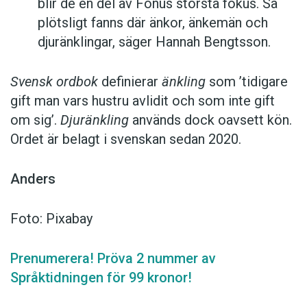
blir de en del av Fonus största fokus. Så
plötsligt fanns där änkor, änkemän och
djuränklingar, säger Hannah Bengtsson.
Svensk ordbok
definierar
änkling
som ’tidigare
gift man vars hustru av­lidit och som inte gift
om sig’.
Djuränkling
används dock oavsett kön.
Ordet är belagt i svenskan sedan 2020.
Anders
Foto: Pixabay
Prenumerera! Pröva 2 nummer av
Språktidningen för 99 kronor!