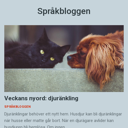
Språkbloggen
Veckans nyord: djuränkling
SPRÅKBLOGGEN
Djuränklingar behöver ett nytt hem. Husdjur kan bli djuränklingar
när husse eller matte går bort. När en djurägare avlider kan
husdjuren bli hemlösa. Om ingen…