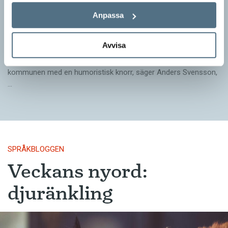
Pressmeddelande: Hjovisst älskar vi
Anpassa
ordvitsar!
SPRÅKBLOGGEN
Avvisa
– Vinnarna visar att lyckade ordvitsar alltid går hem. En bra
kommunslogan kombinerar ett träffsäkert budskap om
kommunen med en humoristisk knorr, säger Anders Svensson,
…
SPRÅKBLOGGEN
Veckans nyord:
djuränkling