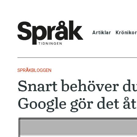
Artiklar
Krönikor
Hem
Artiklar
SPRÅKBLOGGEN
Snart behöver du
Krönikor
Google gör det åt
Språkfrågor
Skrivtips
Bokrecensi