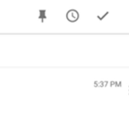
språkpolisen
rd
a
dningen digitalt