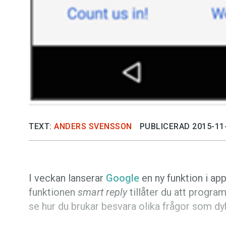
TEXT:
ANDERS SVENSSON
PUBLICERAD 2015-11
I veckan lanserar
Google
en ny funktion i ap
funktionen
smart reply
tillåter du att program
se hur du brukar besvara olika frågor som dy