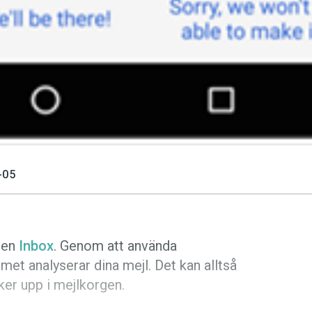
-05
pen
Inbox
. Genom att använda
met analyserar dina mejl. Det kan alltså
ker upp i mejlkorgen.