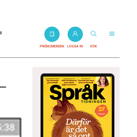
s
PRENUMERERA
LOGGA IN
SÖK
–