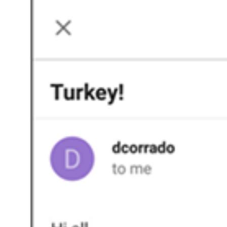
Kviss
Podden
Anmäl till 
Föreslå nyo
Annonsera
Prenumerer
Läs Språkti
Press