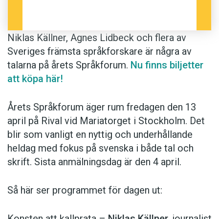
Anders
Foto: Johan Bergling, Jessica Segerberg,
Niklas Källner, Agnes Lidbeck och flera av
Patrik Hedljung, Gabriel Liljevall, David Naylor,
Sveriges främsta språkforskare är några av
Magnus Göransson
talarna på årets Språkforum.
Nu finns biljetter
att köpa här!
Årets Språkforum äger rum fredagen den 13
april på Rival vid Mariatorget i Stockholm. Det
blir som vanligt en nyttig och underhållande
heldag med fokus på svenska i både tal och
skrift. Sista anmälningsdag är den 4 april.
Så här ser programmet för dagen ut:
Konsten att kallprata –
Niklas Källner
, journalist