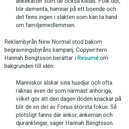
änkekatter som de också kallas. Folk dör,
blir dementa, hamnar på ett boende och
det finns ingen i släkten som kan ta hand
om familjemedlemmen.
Reklambyrån New Normal stod bakom
begravningsbyråns kampanj. Copywritern
Hannah Bengtsson berättar i
Resumé
om
bakgrunden till idén:
Människor älskar sina husdjur och ofta
räknas även de som närmast anhöriga,
vilket gör att den dagen döden knackar på
blir de en del av Fonus största fokus. Så
plötsligt fanns där änkor, änkemän och
djuränklingar, säger Hannah Bengtsson.