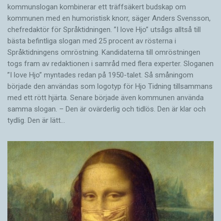
kommunslogan kombinerar ett träffsäkert budskap om
kommunen med en humoristisk knorr, säger Anders Svensson,
chefredaktör för Språktidningen. ”I love Hjo” utsågs alltså till
bästa befintliga slogan med 25 procent av rösterna i
Språktidningens omröstning. Kandidaterna till omröstningen
togs fram av redaktionen i samråd med flera experter. Sloganen
”I love Hjo” myntades redan på 1950-talet. Så småningom
började den användas som logotyp för Hjo Tidning tillsammans
med ett rött hjärta. Senare började även kommunen använda
samma slogan. – Den är ovärderlig och tidlös. Den är klar och
tydlig. Den är lätt…