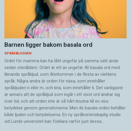
Barnen ligger bakom basala ord
SPRÅKBLOGGEN
Ordet för mamma kan ha låtit ungefär på samma sätt ända
sedan stenåldern. Ordet är ett av ungefär 40 basala ord med
liknande språkljud, som återkommer i de flesta av världens
språk. Några andra är orden för näsa, som innehåller
språkljuden n eller m, och knä, som innehåller k. Det vanligaste
är annars att de språkljud som ingår i ett visst ord ändrar sig
över tid, och att orden inte är så hårt knutna till en viss
betydelse genom generationerna. Men de basala orden behåller
både ljuden och betydelserna. En ny språkvetenskaplig studie
vid Lunds universitet kan förklara varför just dessa…