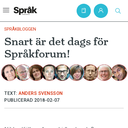
SPRÅKBLOGGEN
Snart är det dags för
Hem
Språkforum!
Artiklar
Krönikor
Språkfrågor
Skrivtips
TEXT:
ANDERS SVENSSON
Bokrecensioner
PUBLICERAD 2018-02-07
Kviss
Podden