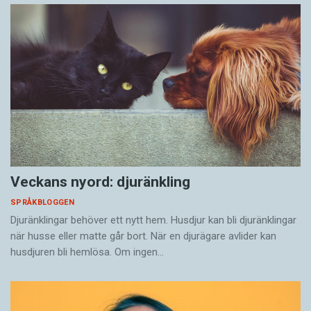
Veckans nyord: djuränkling
SPRÅKBLOGGEN
Djuränklingar behöver ett nytt hem. Husdjur kan bli djuränklingar
när husse eller matte går bort. När en djurägare avlider kan
husdjuren bli hemlösa. Om ingen…