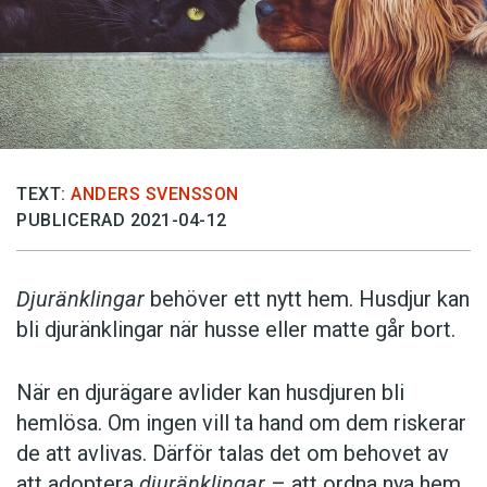
TEXT:
ANDERS SVENSSON
PUBLICERAD 2021-04-12
Djuränklingar
behöver ett nytt hem. Husdjur kan
bli djuränklingar när husse eller matte går bort.
När en djurägare avlider kan husdjuren bli
hemlösa. Om ingen vill ta hand om dem riskerar
de att avlivas. Därför talas det om behovet av
att adoptera
djuränklingar
– att ordna nya hem