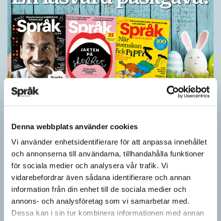
Ge bort Språktidningen till påsk!
Denna webbplats använder cookies
SPRÅKBLOGGEN
Inför påsken har vi ett riktigt fint erbjudande. Just nu kan du ge
Vi använder enhetsidentifierare för att anpassa innehållet
bort 3 nummer av Språktidningen för bara 99 kronor! Du kan
och annonserna till användarna, tillhandahålla funktioner
också…
för sociala medier och analysera vår trafik. Vi
vidarebefordrar även sådana identifierare och annan
information från din enhet till de sociala medier och
annons- och analysföretag som vi samarbetar med.
Dessa kan i sin tur kombinera informationen med annan