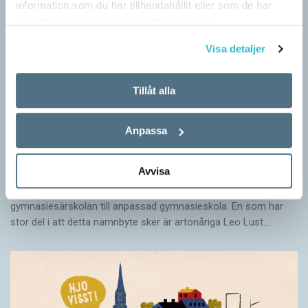
information som du har tillhandahållit eller som de har
samlat in när du har använt deras tjänster.
Visa detaljer
Tillåt alla
Anpassa
Särskolan byter namn
Avvisa
SPRÅKBLOGGEN
Grundsärskola byter namn till anpassad grundskola och
gymnasiesärskolan till anpassad gymnasieskola. En som har
stor del i att detta namnbyte sker är artonåriga Leo Lust…