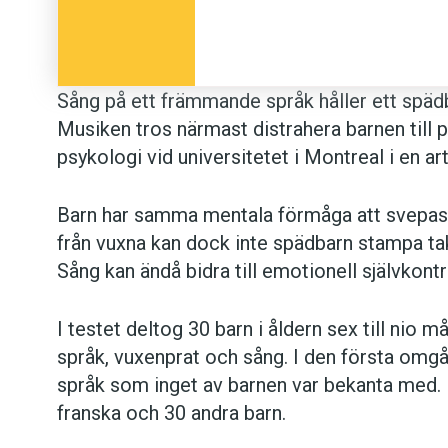
Sång på ett främmande språk håller ett spädb
Musiken tros närmast distrahera barnen till po
psykologi vid universitetet i Montreal i en art
Barn har samma mentala förmåga att svepas m
från vuxna kan dock inte spädbarn stampa tak
Sång kan ändå bidra till emotionell självkontr
I testet deltog 30 barn i åldern sex till nio m
språk, vuxenprat och sång. I den första omgå
språk som inget av barnen var bekanta med.
franska och 30 andra barn.