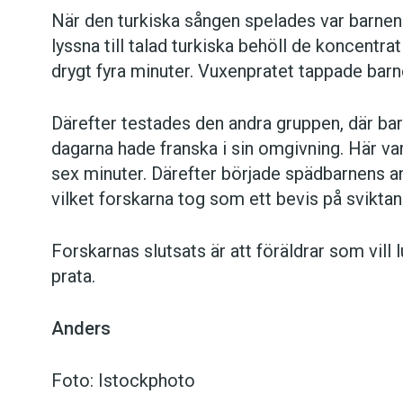
När den turkiska sången spelades var barnen l
lyssna till talad turkiska behöll de koncentr
drygt fyra minuter. Vuxenpratet tappade barne
Därefter testades den andra gruppen, där ba
dagarna hade franska i sin omgivning. Här v
sex minuter. Därefter började spädbarnens an
vilket forskarna tog som ett bevis på sviktan
Forskarnas slutsats är att föräldrar som vill l
prata.
Anders
Foto: Istockphoto