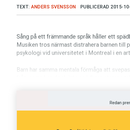
TEXT:
ANDERS SVENSSON
PUBLICERAD 2015-10
Sång på ett främmande språk håller ett spädb
Musiken tros närmast distrahera barnen till po
psykologi vid universitetet i Montreal i en art
Barn har samma mentala förmåga att svepas m
från vuxna kan dock inte spädbarn stampa tak
Sång kan ändå bidra till emotionell självkontr
I testet deltog 30 barn i åldern sex till nio m
Redan pre
språk, vuxenprat och sång. I den första omgå
språk som inget av barnen var bekanta med.
franska och 30 andra barn.