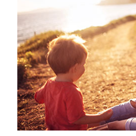
Kviss
Podden
Anmäl till 
Föreslå nyo
Annonsera
Prenumerer
Läs Språkti
Press