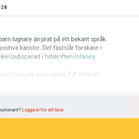
-28
arn lugnare än prat på ett bekant språk.
sitiva känslor. Det fastslår forskare i
ikel publicerad i tidskriften
Infancy
.
ed i musik som vuxna. Till skillnad
ten eller trumma i takt med fingrarna.
oll.
ånader. De fick lyssna till barnanpassat
numerant?
Logga in för att läsa
ngen användes enbart turkiska, ett
 Därefter gjordes motsvarande test med