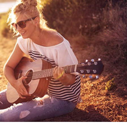
språkpolisen
rd
a
dningen digitalt