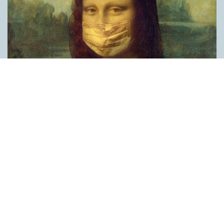
Covid, schmovid – rimmen som lättar upp i
pandemin
SPRÅKBLOGGEN
Corona, schmorona – covid, schmovid – pandemic,
schmandemic. Det kan se barnsligt ut, men den här sortens
lekfulla rim fyller en funktion, även bland vuxna. Det handlar om
reduplikationer, det vill säga när ett ord upprepas. I detta fall
inleder ett ”schm” eller ”shm” det upprepade ordet. ”Schm”-
rimmen kommer ursprungligen från jiddish, men har kommit att
användas mer allmänt i engelskan, särskilt i USA, bland annat
för att markera ironi, hån eller skepsis. Men enligt en studie på
Malmö universitet används den här sortens reduplikationer nu