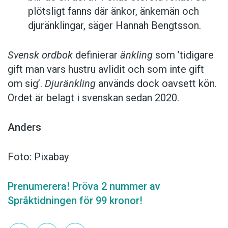
plötsligt fanns där änkor, änkemän och
djuränklingar, säger Hannah Bengtsson.
Svensk ordbok
definierar
änkling
som ’tidigare
gift man vars hustru av­lidit och som inte gift
om sig’.
Djuränkling
används dock oavsett kön.
Ordet är belagt i svenskan sedan 2020.
Anders
Foto: Pixabay
Prenumerera! Pröva 2 nummer av
Språktidningen för 99 kronor!