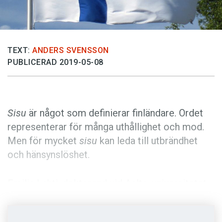
Anmäl till språkpolisen
Föreslå nyord
Annonsera
TEXT:
ANDERS SVENSSON
Prenumerera
PUBLICERAD 2019-05-08
Läs Språktidningen digitalt
Press
Sisu
är något som definierar finländare. Ordet
representerar för många uthållighet och mod.
Men för mycket
sisu
kan leda till utbrändhet
och hänsynslöshet.
Emilia Lahti, doktorand vid Aalto-universitetet,
har undersökt hur drygt tusen personer
uppfattar ordet
sisu
. I
Svensk ordbok
anges