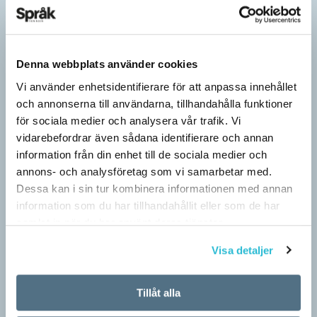
Denna webbplats använder cookies
Vi använder enhetsidentifierare för att anpassa innehållet
och annonserna till användarna, tillhandahålla funktioner
för sociala medier och analysera vår trafik. Vi
vidarebefordrar även sådana identifierare och annan
information från din enhet till de sociala medier och
annons- och analysföretag som vi samarbetar med.
Dessa kan i sin tur kombinera informationen med annan
Särskolan byter namn
information som du har tillhandahållit eller som de har
samlat in när du har använt deras tjänster.
SPRÅKBLOGGEN
Grundsärskola byter namn till anpassad grundskola och
Visa detaljer
gymnasiesärskolan till anpassad gymnasieskola. En som har
stor del i att detta namnbyte sker är artonåriga Leo Lust…
Tillåt alla