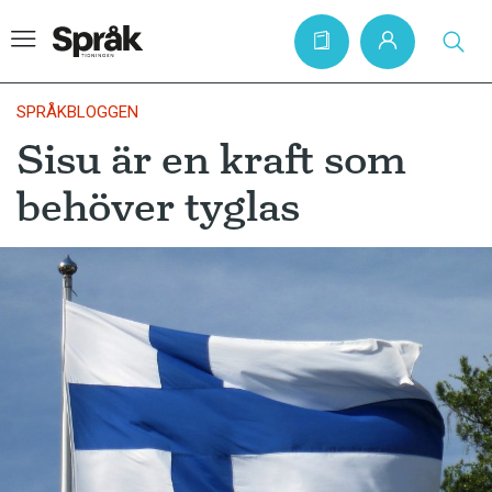
SPRÅKBLOGGEN
Sisu är en kraft som
Hem
behöver tyglas
Artiklar
Krönikor
Språkfrågor
Skrivtips
Bokrecensioner
Kviss
Podden