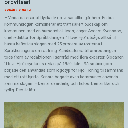
ordvitsar!
SPRÅKBLOGGEN
– Vinnarna visar att lyckade ordvitsar alltid går hem. En bra
kommunslogan kombinerar ett träffsäkert budskap om
kommunen med en humoristisk knorr, säger Anders Svensson,
chefredaktör för Språktidningen. ”I love Hjo” utsågs alltså till
bästa befintliga slogan med 25 procent av rösterna i
Språktidningens omröstning. Kandidaterna till omröstningen
togs fram av redaktionen i samråd med flera experter. Sloganen
”I love Hjo” myntades redan på 1950-talet. Så småningom
började den användas som logotyp för Hjo Tidning tillsammans
med ett rött hjärta. Senare började även kommunen använda
samma slogan. – Den är ovärderlig och tidlös. Den är klar och
tydlig. Den är lätt…