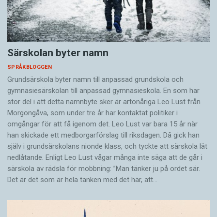
Särskolan byter namn
SPRÅKBLOGGEN
Grundsärskola byter namn till anpassad grundskola och
gymnasiesärskolan till anpassad gymnasieskola. En som har
stor del i att detta namnbyte sker är artonåriga Leo Lust från
Morgongåva, som under tre år har kontaktat politiker i
omgångar för att få igenom det. Leo Lust var bara 15 år när
han skickade ett medborgarförslag till riksdagen. Då gick han
själv i grundsärskolans nionde klass, och tyckte att särskola lät
nedlåtande. Enligt Leo Lust vågar många inte säga att de går i
särskola av rädsla för mobbning: ”Man tänker ju på ordet sär.
Det är det som är hela tanken med det här, att…