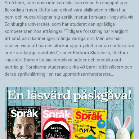
Små barn, som ännu inte kan tala, kan redan ha snappat upp
flerordiga fraser. Detta kan också vara skillnaden mellan hur
barn och vuxna tillägnar sig språk, menar forskare i lingvistik vid
Edinburghs universitet, som har studerat den språkliga
kompetensen hos ettåringar. ”Tidigare forskning har klargjort
att små barn känner igen många vanliga ord. Men den här
studien visar att barnen plockar upp mycket mer än enstaka ord
ur de vardagliga samtalen”, säger Barbora Skarabela, doktor i
lingvistik. Barnen lär sig komplexa satser och enstaka ord
samtidigt. Forskarna studerade cirka 40 barn i ettårsåldern och
deras språkinlärning i en rad uppmärksamhetstester.…