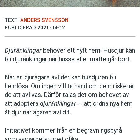
TEXT:
ANDERS SVENSSON
PUBLICERAD 2021-04-12
Djuränklingar
behöver ett nytt hem. Husdjur kan
bli djuränklingar när husse eller matte går bort.
När en djurägare avlider kan husdjuren bli
hemlösa. Om ingen vill ta hand om dem riskerar
de att avlivas. Därför talas det om behovet av
att adoptera
djuränklingar
– att ordna nya hem
åt djur när ägaren avlidit.
Initiativet kommer från en begravningsbyrå
som samarbetar med olika