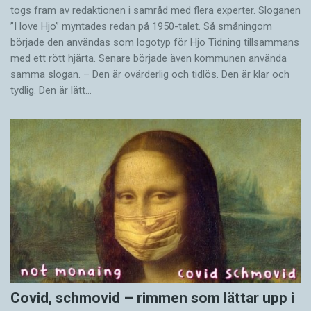
togs fram av redaktionen i samråd med flera experter. Sloganen
”I love Hjo” myntades redan på 1950-talet. Så småningom
började den användas som logotyp för Hjo Tidning tillsammans
med ett rött hjärta. Senare började även kommunen använda
samma slogan. – Den är ovärderlig och tidlös. Den är klar och
tydlig. Den är lätt…
Covid, schmovid – rimmen som lättar upp i