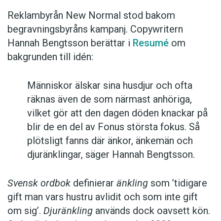
Reklambyrån New Normal stod bakom
begravningsbyråns kampanj. Copywritern
Hannah Bengtsson berättar i
Resumé
om
bakgrunden till idén:
Människor älskar sina husdjur och ofta
räknas även de som närmast anhöriga,
vilket gör att den dagen döden knackar på
blir de en del av Fonus största fokus. Så
plötsligt fanns där änkor, änkemän och
djuränklingar, säger Hannah Bengtsson.
Svensk ordbok
definierar
änkling
som ’tidigare
gift man vars hustru av­lidit och som inte gift
om sig’.
Djuränkling
används dock oavsett kön.