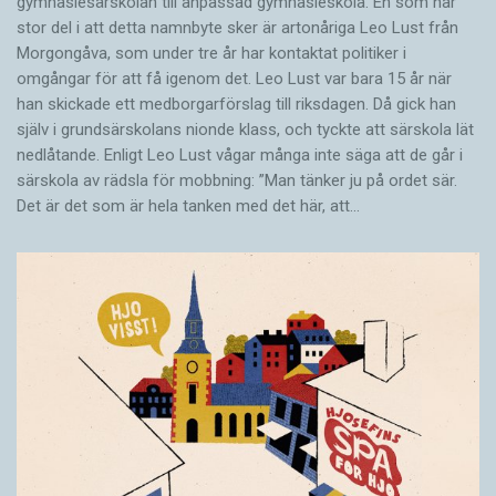
gymnasiesärskolan till anpassad gymnasieskola. En som har
stor del i att detta namnbyte sker är artonåriga Leo Lust från
Morgongåva, som under tre år har kontaktat politiker i
omgångar för att få igenom det. Leo Lust var bara 15 år när
han skickade ett medborgarförslag till riksdagen. Då gick han
själv i grundsärskolans nionde klass, och tyckte att särskola lät
nedlåtande. Enligt Leo Lust vågar många inte säga att de går i
särskola av rädsla för mobbning: ”Man tänker ju på ordet sär.
Det är det som är hela tanken med det här, att…