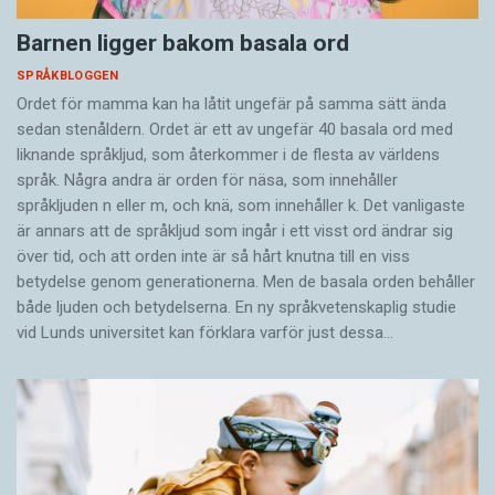
Barnen ligger bakom basala ord
SPRÅKBLOGGEN
Ordet för mamma kan ha låtit ungefär på samma sätt ända
sedan stenåldern. Ordet är ett av ungefär 40 basala ord med
liknande språkljud, som återkommer i de flesta av världens
språk. Några andra är orden för näsa, som innehåller
språkljuden n eller m, och knä, som innehåller k. Det vanligaste
är annars att de språkljud som ingår i ett visst ord ändrar sig
över tid, och att orden inte är så hårt knutna till en viss
betydelse genom generationerna. Men de basala orden behåller
både ljuden och betydelserna. En ny språkvetenskaplig studie
vid Lunds universitet kan förklara varför just dessa…