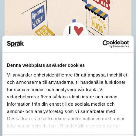
Denna webbplats använder cookies
Vi använder enhetsidentifierare för att anpassa innehållet
Pressmeddelande: Hjovisst älskar vi
och annonserna till användarna, tillhandahålla funktioner
ordvitsar!
för sociala medier och analysera vår trafik. Vi
vidarebefordrar även sådana identifierare och annan
SPRÅKBLOGGEN
information från din enhet till de sociala medier och
– Vinnarna visar att lyckade ordvitsar alltid går hem. En bra
annons- och analysföretag som vi samarbetar med.
kommunslogan kombinerar ett träffsäkert budskap om
Dessa kan i sin tur kombinera informationen med annan
kommunen med en humoristisk knorr, säger Anders Svensson,
information som du har tillhandahållit eller som de har
…
samlat in när du har använt deras tjänster.