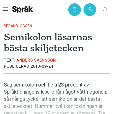
SPRÅKBLOGGEN
Semikolon läsarnas
Hem
bästa skiljetecken
Artiklar
Krönikor
TEXT:
ANDERS SVENSSON
PUBLICERAD 2013-09-24
Språkfrågor
Skrivtips
Säg semikolon och hela 23 procent av
Bokrecensioner
Språktidningens läsare får något vått i ögonen;
Kviss
så många tycker att semikolon är det bästa
skiljetecknet. Nummer två i omröstningen är
Podden
tankstreck – med 19 procent av rösterna. Tre