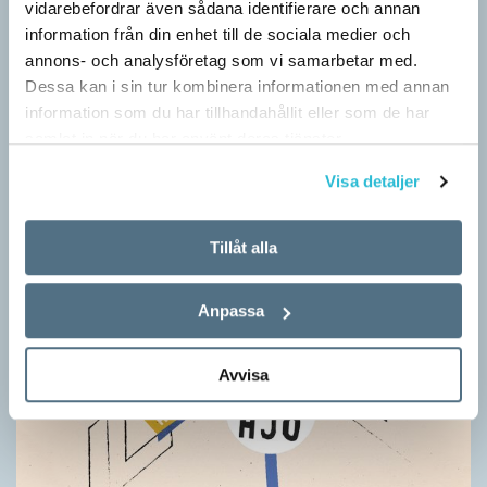
vidarebefordrar även sådana identifierare och annan
stor del i att detta namnbyte sker är artonåriga Leo Lust…
information från din enhet till de sociala medier och
annons- och analysföretag som vi samarbetar med.
Dessa kan i sin tur kombinera informationen med annan
information som du har tillhandahållit eller som de har
samlat in när du har använt deras tjänster.
Visa detaljer
Tillåt alla
Anpassa
Avvisa