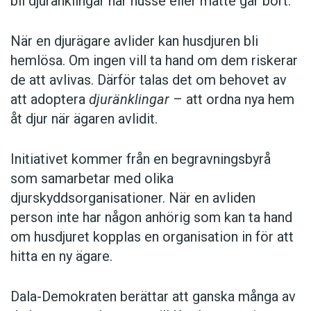
bli djuränklingar när husse eller matte går bort.
När en djurägare avlider kan husdjuren bli
hemlösa. Om ingen vill ta hand om dem riskerar
de att avlivas. Därför talas det om behovet av
att adoptera
djuränklingar
– att ordna nya hem
åt djur när ägaren avlidit.
Initiativet kommer från en begravningsbyrå
som samarbetar med olika
djurskyddsorganisationer. När en avliden
person inte har någon anhörig som kan ta hand
om husdjuret kopplas en organisation in för att
hitta en ny ägare.
Dala-Demokraten berättar att ganska många av