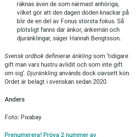
räknas även de som närmast anhöriga,
vilket gör att den dagen döden knackar på
blir de en del av Fonus största fokus. Så
plötsligt fanns där änkor, änkemän och
djuränklingar, säger Hannah Bengtsson.
Svensk ordbok
definierar
änkling
som ’tidigare
gift man vars hustru av­lidit och som inte gift
om sig’.
Djuränkling
används dock oavsett kön.
Ordet är belagt i svenskan sedan 2020.
Anders
Foto: Pixabay
Prenumerera! Pröva 2 nummer av