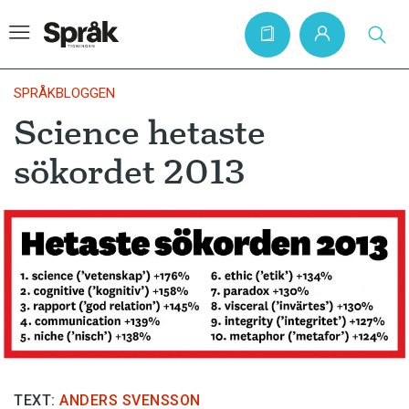
SPRÅKBLOGGEN
Science hetaste
Hem
sökordet 2013
Artiklar
Krönikor
Språkfrågor
Skrivtips
Bokrecensioner
Kviss
Podden
TEXT:
ANDERS SVENSSON