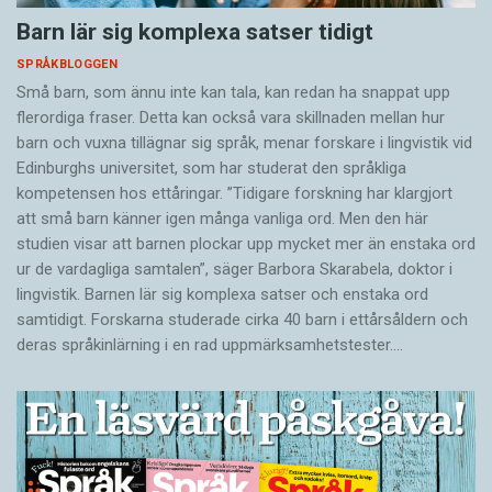
Barn lär sig komplexa satser tidigt
SPRÅKBLOGGEN
Små barn, som ännu inte kan tala, kan redan ha snappat upp
flerordiga fraser. Detta kan också vara skillnaden mellan hur
barn och vuxna tillägnar sig språk, menar forskare i lingvistik vid
Edinburghs universitet, som har studerat den språkliga
kompetensen hos ettåringar. ”Tidigare forskning har klargjort
att små barn känner igen många vanliga ord. Men den här
studien visar att barnen plockar upp mycket mer än enstaka ord
ur de vardagliga samtalen”, säger Barbora Skarabela, doktor i
lingvistik. Barnen lär sig komplexa satser och enstaka ord
samtidigt. Forskarna studerade cirka 40 barn i ettårsåldern och
deras språkinlärning i en rad uppmärksamhetstester.…