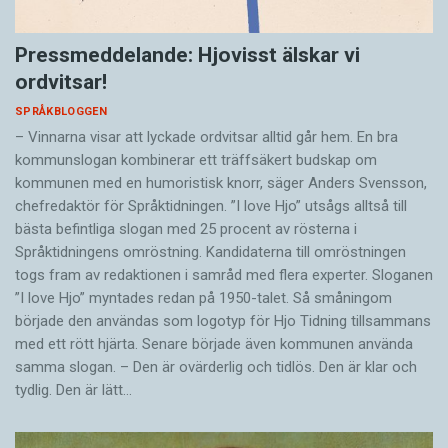
Pressmeddelande: Hjovisst älskar vi
ordvitsar!
SPRÅKBLOGGEN
– Vinnarna visar att lyckade ordvitsar alltid går hem. En bra
kommunslogan kombinerar ett träffsäkert budskap om
kommunen med en humoristisk knorr, säger Anders Svensson,
chefredaktör för Språktidningen. ”I love Hjo” utsågs alltså till
bästa befintliga slogan med 25 procent av rösterna i
Språktidningens omröstning. Kandidaterna till omröstningen
togs fram av redaktionen i samråd med flera experter. Sloganen
”I love Hjo” myntades redan på 1950-talet. Så småningom
började den användas som logotyp för Hjo Tidning tillsammans
med ett rött hjärta. Senare började även kommunen använda
samma slogan. – Den är ovärderlig och tidlös. Den är klar och
tydlig. Den är lätt…