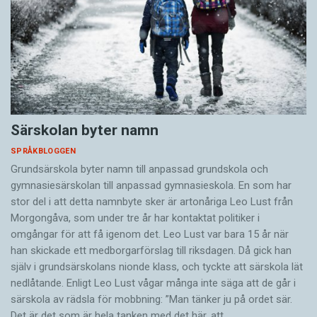
Särskolan byter namn
SPRÅKBLOGGEN
Grundsärskola byter namn till anpassad grundskola och
gymnasiesärskolan till anpassad gymnasieskola. En som har
stor del i att detta namnbyte sker är artonåriga Leo Lust från
Morgongåva, som under tre år har kontaktat politiker i
omgångar för att få igenom det. Leo Lust var bara 15 år när
han skickade ett medborgarförslag till riksdagen. Då gick han
själv i grundsärskolans nionde klass, och tyckte att särskola lät
nedlåtande. Enligt Leo Lust vågar många inte säga att de går i
särskola av rädsla för mobbning: ”Man tänker ju på ordet sär.
Det är det som är hela tanken med det här, att…