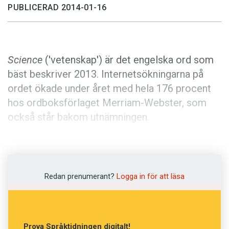
Anmäl till språkpolisen
PUBLICERAD 2014-01-16
Föreslå nyord
Annonsera
Science
('vetenskap') är det engelska ord som
Prenumerera
bäst beskriver 2013. Internetsökningarna på
Läs Språktidningen digitalt
ordet ökade under året med hela 176 procent
Press
hos ordboksförlaget Merriam-Webster, som
också står bakom utnämningen.
Varje år görs över en miljard sökningar i
Merriam-Websters ordböcker. Många av de
vanligaste sökningarna var under 2013
Redan prenumerant?
Logga in för att läsa
abstrakta substantiv. Trenden går igen från de
senaste åren där bland annat ideologier och
koncept som
socialism
,
capitalism
och
Prova Språktidningen digitalt!