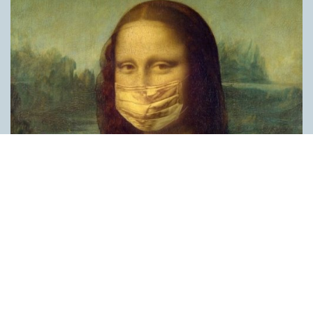
Covid, schmovid – rimmen som lättar upp i
pandemin
SPRÅKBLOGGEN
Corona, schmorona – covid, schmovid – pandemic,
schmandemic. Det kan se barnsligt ut, men den här sortens
lekfulla rim fyller en funktion, även bland vuxna. Det handlar om
reduplikationer, det vill säga när ett ord upprepas. I detta fall
inleder ett ”schm” eller ”shm” det upprepade ordet. ”Schm”-
rimmen kommer ursprungligen från jiddish, men har kommit att