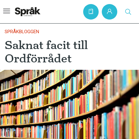
SPRÅKBLOGGEN
Saknat facit till
Hem
Ordförrådet
Artiklar
Krönikor
Språkfrågor
Skrivtips
Bokrecensioner
Kviss
Podden