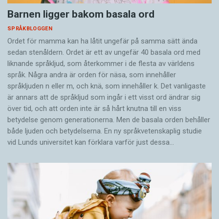
Barnen ligger bakom basala ord
SPRÅKBLOGGEN
Ordet för mamma kan ha låtit ungefär på samma sätt ända
sedan stenåldern. Ordet är ett av ungefär 40 basala ord med
liknande språkljud, som återkommer i de flesta av världens
språk. Några andra är orden för näsa, som innehåller
språkljuden n eller m, och knä, som innehåller k. Det vanligaste
är annars att de språkljud som ingår i ett visst ord ändrar sig
över tid, och att orden inte är så hårt knutna till en viss
betydelse genom generationerna. Men de basala orden behåller
både ljuden och betydelserna. En ny språkvetenskaplig studie
vid Lunds universitet kan förklara varför just dessa…