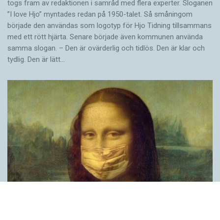
togs fram av redaktionen i samråd med flera experter. Sloganen
”I love Hjo” myntades redan på 1950-talet. Så småningom
började den användas som logotyp för Hjo Tidning tillsammans
med ett rött hjärta. Senare började även kommunen använda
samma slogan. – Den är ovärderlig och tidlös. Den är klar och
tydlig. Den är lätt…
Covid, schmovid – rimmen som lättar upp i
pandemin