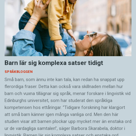
Barn lär sig komplexa satser tidigt
SPRÅKBLOGGEN
Små barn, som ännu inte kan tala, kan redan ha snappat upp
flerordiga fraser. Detta kan också vara skillnaden mellan hur
barn och vuxna tillägnar sig språk, menar forskare i lingvistik vid
Edinburghs universitet, som har studerat den språkliga
kompetensen hos ettåringar. ”Tidigare forskning har klargjort
att små barn känner igen många vanliga ord. Men den här
studien visar att barnen plockar upp mycket mer än enstaka ord
ur de vardagliga samtalen”, säger Barbora Skarabela, doktor i
lingvistik. Barnen lär sig komplexa satser och enstaka ord