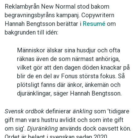
Reklambyrån New Normal stod bakom
begravningsbyråns kampanj. Copywritern
Hannah Bengtsson berättar i
Resumé
om
bakgrunden till idén:
Människor älskar sina husdjur och ofta
räknas även de som närmast anhöriga,
vilket gör att den dagen döden knackar på
blir de en del av Fonus största fokus. Så
plötsligt fanns där änkor, änkemän och
djuränklingar, säger Hannah Bengtsson.
Svensk ordbok
definierar
änkling
som ’tidigare
gift man vars hustru av­lidit och som inte gift
om sig’.
Djuränkling
används dock oavsett kön.
Ordet är belagt i svenskan sedan 2020.