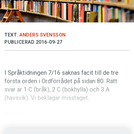
Anmäl till språkpolisen
Föreslå nyord
Annonsera
TEXT:
ANDERS SVENSSON
Prenumerera
PUBLICERAD 2016-09-27
Läs Språktidningen digitalt
Press
I Språktidningen 7/16 saknas facit till de tre
första orden i Ordförrådet på sidan 80. Rätt
svar är 1 C (bråk), 2 C (bokhylla) och 3 A
(havsvik). Vi beklagar misstaget.
Redaktionen
Foto: Istockphoto