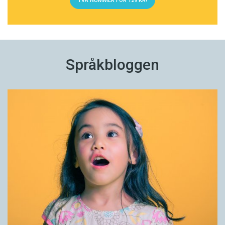
TVÅ NUMMER FÖR 129 KR!
Språkbloggen