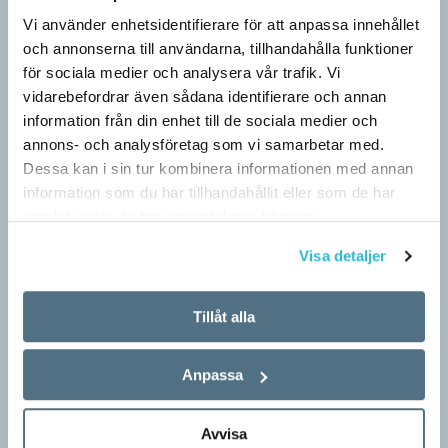
Vi använder enhetsidentifierare för att anpassa innehållet
och annonserna till användarna, tillhandahålla funktioner
för sociala medier och analysera vår trafik. Vi
vidarebefordrar även sådana identifierare och annan
information från din enhet till de sociala medier och
annons- och analysföretag som vi samarbetar med.
Dessa kan i sin tur kombinera informationen med annan
information som du har tillhandahållit eller som de har
samlat in när du har använt deras tjänster.
Pressmeddelande: Hjovisst älskar vi
Visa detaljer
ordvitsar!
SPRÅKBLOGGEN
Tillåt alla
– Vinnarna visar att lyckade ordvitsar alltid går hem. En bra
kommunslogan kombinerar ett träffsäkert budskap om
Anpassa
kommunen med en humoristisk knorr, säger Anders Svensson,
…
Avvisa