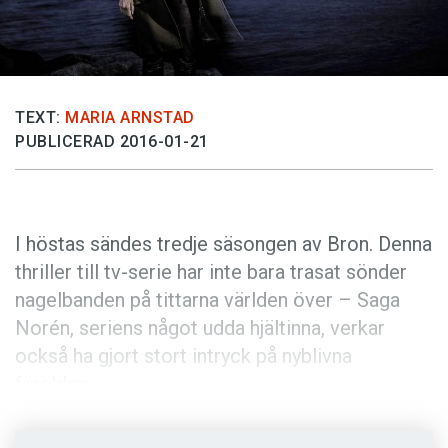
Anmäl till språkpolisen
Föreslå nyord
Annonsera
Prenumerera
TEXT:
MARIA ARNSTAD
PUBLICERAD 2016-01-21
Läs Språktidningen digitalt
Press
I höstas sändes tredje säsongen av Bron. Denna
thriller till tv-serie har inte bara trasat sönder
nagelbanden på tittarna världen över – Saga
Norén, seriens något udda hjältinna, verkar
också ha gjort stort intryck på nyblivna
föräldrar.
Namnet Saga har i alla fall utsetts till ”årets