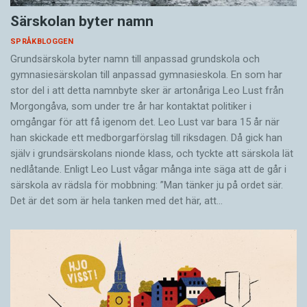
Särskolan byter namn
SPRÅKBLOGGEN
Grundsärskola byter namn till anpassad grundskola och
gymnasiesärskolan till anpassad gymnasieskola. En som har
stor del i att detta namnbyte sker är artonåriga Leo Lust från
Morgongåva, som under tre år har kontaktat politiker i
omgångar för att få igenom det. Leo Lust var bara 15 år när
han skickade ett medborgarförslag till riksdagen. Då gick han
själv i grundsärskolans nionde klass, och tyckte att särskola lät
nedlåtande. Enligt Leo Lust vågar många inte säga att de går i
särskola av rädsla för mobbning: ”Man tänker ju på ordet sär.
Det är det som är hela tanken med det här, att…