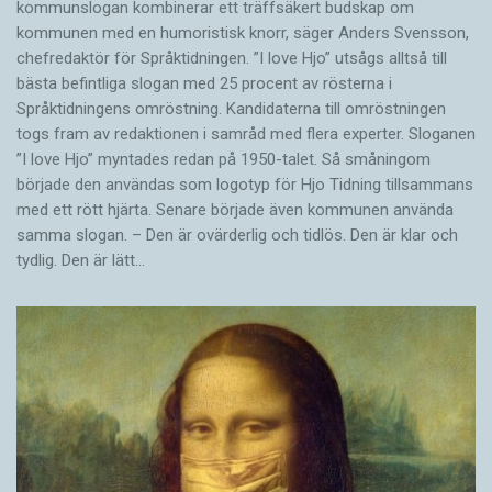
kommunslogan kombinerar ett träffsäkert budskap om
kommunen med en humoristisk knorr, säger Anders Svensson,
chefredaktör för Språktidningen. ”I love Hjo” utsågs alltså till
bästa befintliga slogan med 25 procent av rösterna i
Språktidningens omröstning. Kandidaterna till omröstningen
togs fram av redaktionen i samråd med flera experter. Sloganen
”I love Hjo” myntades redan på 1950-talet. Så småningom
började den användas som logotyp för Hjo Tidning tillsammans
med ett rött hjärta. Senare började även kommunen använda
samma slogan. – Den är ovärderlig och tidlös. Den är klar och
tydlig. Den är lätt…