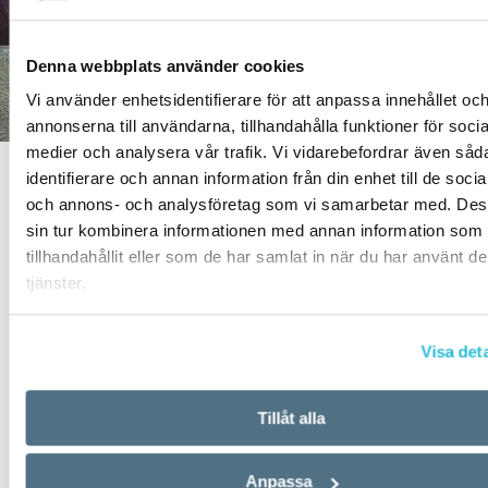
Denna webbplats använder cookies
Vi använder enhetsidentifierare för att anpassa innehållet oc
annonserna till användarna, tillhandahålla funktioner för socia
medier och analysera vår trafik. Vi vidarebefordrar även såd
identifierare och annan information från din enhet till de soci
TEXT:
ANDERS SVENSSON
och annons- och analysföretag som vi samarbetar med. Des
PUBLICERAD 2021-04-12
sin tur kombinera informationen med annan information som 
tillhandahållit eller som de har samlat in när du har använt d
tjänster.
Djuränklingar
behöver ett nytt hem. Husdjur kan
bli djuränklingar när husse eller matte går bort.
Visa deta
När en djurägare avlider kan husdjuren bli
hemlösa. Om ingen vill ta hand om dem riskerar
Tillåt alla
de att avlivas. Därför talas det om behovet av
att adoptera
djuränklingar
– att ordna nya hem
Anpassa