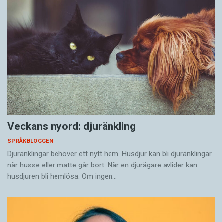
Veckans nyord: djuränkling
SPRÅKBLOGGEN
Djuränklingar behöver ett nytt hem. Husdjur kan bli djuränklingar
när husse eller matte går bort. När en djurägare avlider kan
husdjuren bli hemlösa. Om ingen…