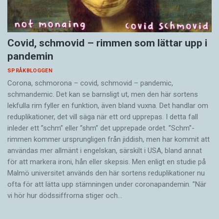
Covid, schmovid – rimmen som lättar upp i
pandemin
SPRÅKBLOGGEN
Corona, schmorona – covid, schmovid – pandemic,
schmandemic. Det kan se barnsligt ut, men den här sortens
lekfulla rim fyller en funktion, även bland vuxna. Det handlar om
reduplikationer, det vill säga när ett ord upprepas. I detta fall
inleder ett ”schm” eller ”shm” det upprepade ordet. ”Schm”-
rimmen kommer ursprungligen från jiddish, men har kommit att
användas mer allmänt i engelskan, särskilt i USA, bland annat
för att markera ironi, hån eller skepsis. Men enligt en studie på
Malmö universitet används den här sortens reduplikationer nu
ofta för att lätta upp stämningen under coronapandemin. ”När
vi hör hur dödssiffrorna stiger och…