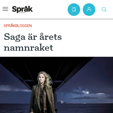
SPRÅKBLOGGEN
Saga är årets
Hem
namnraket
Artiklar
Krönikor
Språkfrågor
Skrivtips
Bokrecensioner
Kviss
Podden