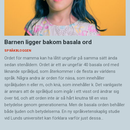
Barnen ligger bakom basala ord
SPRÅKBLOGGEN
Ordet för mamma kan ha låtit ungefär på samma sätt ända
sedan stenåldern. Ordet är ett av ungefär 40 basala ord med
liknande språkljud, som återkommer i de flesta av världens
språk. Några andra är orden för näsa, som innehåller
språkljuden n eller m, och knä, som innehåller k. Det vanligaste
är annars att de språkljud som ingår i ett visst ord ändrar sig
över tid, och att orden inte är så hårt knutna till en viss
betydelse genom generationerna. Men de basala orden behåller
både ljuden och betydelserna. En ny språkvetenskaplig studie
vid Lunds universitet kan förklara varför just dessa…