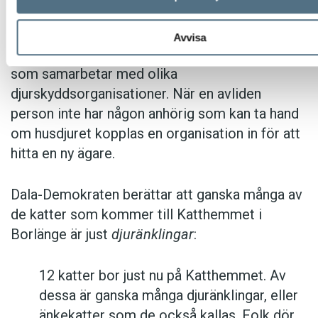
åt djur när ägaren avlidit.
Avvisa
Initiativet kommer från en begravningsbyrå
som samarbetar med olika
djurskyddsorganisationer. När en avliden
person inte har någon anhörig som kan ta hand
om husdjuret kopplas en organisation in för att
hitta en ny ägare.
Dala-Demokraten berättar att ganska många av
de katter som kommer till Katthemmet i
Borlänge är just
djuränklingar
:
12 katter bor just nu på Katthemmet. Av
dessa är ganska många djuränklingar, eller
änkekatter som de också kallas. Folk dör,