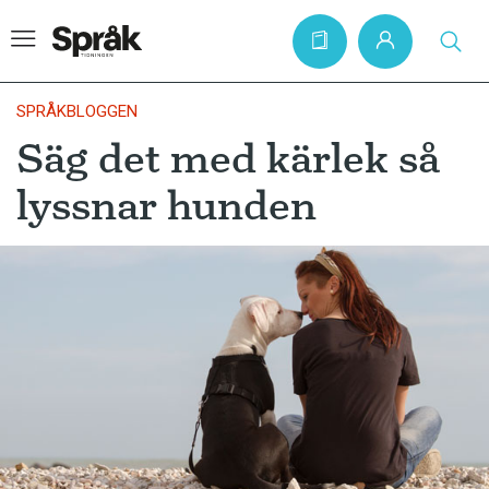
SPRÅKBLOGGEN
Säg det med kärlek så
Hem
lyssnar hunden
Artiklar
Krönikor
Språkfrågor
Skrivtips
Bokrecensioner
Kviss
Podden