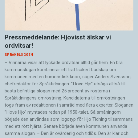
Pressmeddelande: Hjovisst älskar vi
ordvitsar!
SPRÅKBLOGGEN
– Vinnarna visar att lyckade ordvitsar alltid går hem. En bra
kommunslogan kombinerar ett träffsäkert budskap om
kommunen med en humoristisk knorr, säger Anders Svensson,
chefredaktör för Språktidningen. ”I love Hjo” utsågs alltså till
bästa befintliga slogan med 25 procent av rösterna i
Språktidningens omröstning. Kandidaterna till omröstningen
togs fram av redaktionen i samråd med flera experter. Sloganen
”I love Hjo” myntades redan på 1950-talet. Så småningom
började den användas som logotyp för Hjo Tidning tillsammans
med ett rött hjärta. Senare började även kommunen använda
samma slogan. – Den är ovärderlig och tidlös. Den är klar och