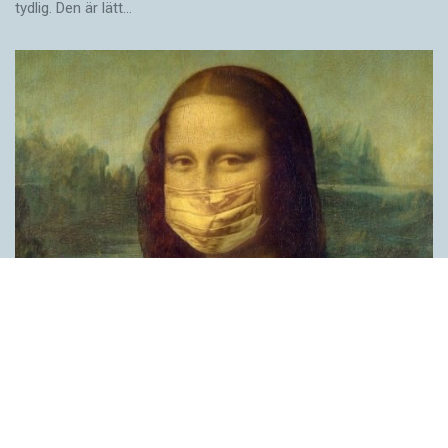
tydlig. Den är lätt…
Covid, schmovid – rimmen som lättar upp i
pandemin
SPRÅKBLOGGEN
Corona, schmorona – covid, schmovid – pandemic,
schmandemic. Det kan se barnsligt ut, men den här sortens
lekfulla rim fyller en funktion, även bland vuxna. Det handlar om