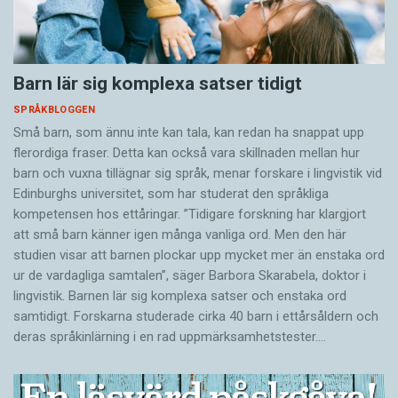
Barn lär sig komplexa satser tidigt
SPRÅKBLOGGEN
Små barn, som ännu inte kan tala, kan redan ha snappat upp
flerordiga fraser. Detta kan också vara skillnaden mellan hur
barn och vuxna tillägnar sig språk, menar forskare i lingvistik vid
Edinburghs universitet, som har studerat den språkliga
kompetensen hos ettåringar. ”Tidigare forskning har klargjort
att små barn känner igen många vanliga ord. Men den här
studien visar att barnen plockar upp mycket mer än enstaka ord
ur de vardagliga samtalen”, säger Barbora Skarabela, doktor i
lingvistik. Barnen lär sig komplexa satser och enstaka ord
samtidigt. Forskarna studerade cirka 40 barn i ettårsåldern och
deras språkinlärning i en rad uppmärksamhetstester.…