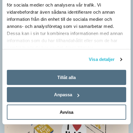
för sociala medier och analysera vår trafik. Vi
SPRÅKBLOGGEN
Grundsärskola byter namn till anpassad grundskola och
vidarebefordrar även sådana identifierare och annan
gymnasiesärskolan till anpassad gymnasieskola. En som har
information från din enhet till de sociala medier och
stor del i att detta namnbyte sker är artonåriga Leo Lust…
annons- och analysföretag som vi samarbetar med.
Dessa kan i sin tur kombinera informationen med annan
information som du har tillhandahållit eller som de har
samlat in när du har använt deras tjänster.
Visa detaljer
Tillåt alla
Anpassa
Avvisa