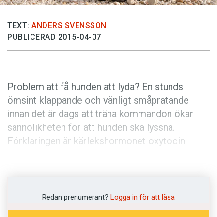
Anmäl till språkpolisen
Föreslå nyord
TEXT:
ANDERS SVENSSON
PUBLICERAD 2015-04-07
Annonsera
Prenumerera
Läs Språktidningen digitalt
Problem att få hunden att lyda? En stunds
Press
ömsint klappande och vänligt småpratande
innan det är dags att träna kommandon ökar
sannolikheten för att hunden ska lyssna.
Förklaringen är kärlekshormonet oxytocin.
Oxytocin är ett ämne som når blodet som ett
hormon och hjärnan som en signalsubstans. Det
kallas ibland kärlekshormon eftersom
Redan prenumerant?
Logga in för att läsa
oxytocinutsöndringen främjas av bland annat