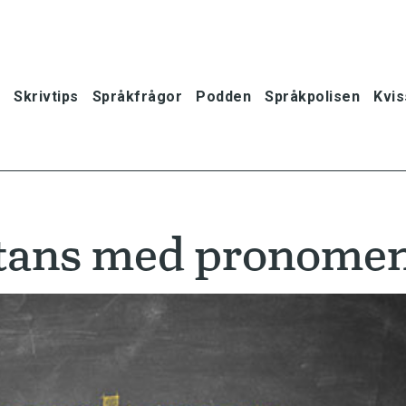
Skrivtips
Språkfrågor
Podden
Språkpolisen
Kvis
stans med pronome
oner