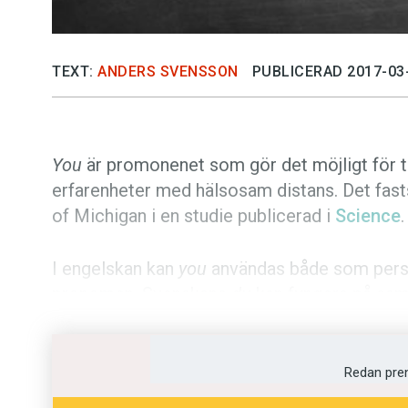
TEXT:
ANDERS SVENSSON
PUBLICERAD 2017-03
You
är promonenet som gör det möjligt för t
erfarenheter med hälsosam distans. Det fasts
of Michigan i en studie publicerad i
Science
.
I engelskan kan
you
användas både som perso
pronomen. Svenskans
du
kan fungera på sa
hunden
är i ett samtal ett exempel på när
du
medan tidningsrubriken
Här hittar du bästa 
generisk användning. I
Svenska Akademiens 
Redan pre
generiska bruket som ”engelskpåverkat” och 