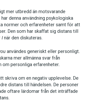
ligt mer utbredd än motsvarande
a har denna användning psykologiska
ka normer och erfarenheter samt för att
er. Den som har skaffat sig distans till
r
I
när den diskuteras.
you
användes generiskt eller personligt.
skarna mer allmänna svar från
n om personliga erfarenheter.
att skriva om en negativ upplevelse. De
re distans till händelsen. De personer
de oftare lärdomar från det inträffade
tans.