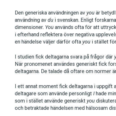
Den generiska användningen av
you
är betyd
användning av
du
i svenskan. Enligt forskarn
dimensioner.
You
används ofta för att uttryc
i efterhand reflektera över negativa upplevels
en händelse väljer därför ofta
you
i stället fö
I studien fick deltagarna svara på frågor där
När pronomenet användes generiskt fick for
deltagarna. De talade då oftare om normer ä
I ett annat moment fick deltagarna i uppgift 
deltagare som använde personligt
I
hade mind
som i stället använde generiskt
you
diskutera
och betraktade händelsen med hälsosam dis