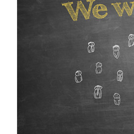
Kviss
Podden
Anmäl till 
Föreslå nyo
Annonsera
Prenumerer
Läs Språkti
Press