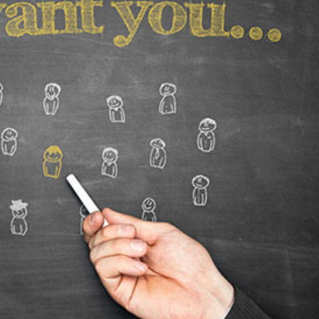
språkpolisen
rd
a
dningen digitalt