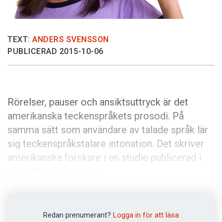
Anmäl till språkpolisen
Föreslå nyord
TEXT:
ANDERS SVENSSON
Annonsera
PUBLICERAD 2015-10-06
Prenumerera
Läs Språktidningen digitalt
Press
Rörelser, pauser och ansiktsuttryck är det
amerikanska teckenspråkets prosodi. På
samma sätt som användare av talade språk lär
sig teckenspråkstalare intonation. Det skriver
amerikanska forskare i en studie publicerad i
tidskriften
Language
.
Prosodi
handlar om språkets melodi och rytm.
Ett prosodiskt drag är
intonation
, vilket
Redan prenumerant?
Logga in för att läsa