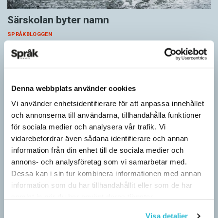
Särskolan byter namn
SPRÅKBLOGGEN
Grundsärskola byter namn till anpassad grundskola och
gymnasiesärskolan till anpassad gymnasieskola. En som har
stor del i att detta namnbyte sker är artonåriga Leo Lust…
Denna webbplats använder cookies
Vi använder enhetsidentifierare för att anpassa innehållet
och annonserna till användarna, tillhandahålla funktioner
för sociala medier och analysera vår trafik. Vi
vidarebefordrar även sådana identifierare och annan
information från din enhet till de sociala medier och
annons- och analysföretag som vi samarbetar med.
Dessa kan i sin tur kombinera informationen med annan
information som du har tillhandahållit eller som de har
samlat in när du har använt deras tjänster.
Visa detaljer