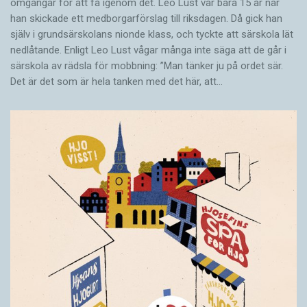
omgångar för att få igenom det. Leo Lust var bara 15 år när
han skickade ett medborgarförslag till riksdagen. Då gick han
själv i grundsärskolans nionde klass, och tyckte att särskola lät
nedlåtande. Enligt Leo Lust vågar många inte säga att de går i
särskola av rädsla för mobbning: ”Man tänker ju på ordet sär.
Det är det som är hela tanken med det här, att…