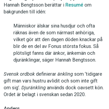
Hannah Bengtsson berättar i
Resumé
om
bakgrunden till idén:
Människor älskar sina husdjur och ofta
räknas även de som närmast anhöriga,
vilket gör att den dagen döden knackar på
blir de en del av Fonus största fokus. Så
plötsligt fanns där änkor, änkemän och
djuränklingar, säger Hannah Bengtsson.
Svensk ordbok
definierar
änkling
som ’tidigare
gift man vars hustru av­lidit och som inte gift
om sig’.
Djuränkling
används dock oavsett kön.
Ordet är belagt i svenskan sedan 2020.
Anders