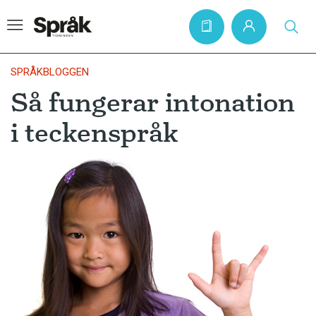
SPRÅKBLOGGEN
Så fungerar intonation
Hem
i teckenspråk
Artiklar
Krönikor
Språkfrågor
Skrivtips
Bokrecensioner
Kviss
Podden