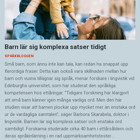
Barn lär sig komplexa satser tidigt
SPRÅKBLOGGEN
Små barn, som ännu inte kan tala, kan redan ha snappat upp
flerordiga fraser. Detta kan också vara skillnaden mellan hur
barn och vuxna tillägnar sig språk, menar forskare i lingvistik vid
Edinburghs universitet, som har studerat den språkliga
kompetensen hos ettåringar. ”Tidigare forskning har klargjort
att små barn känner igen många vanliga ord. Men den här
studien visar att barnen plockar upp mycket mer än enstaka ord
ur de vardagliga samtalen”, säger Barbora Skarabela, doktor i
lingvistik. Barnen lär sig komplexa satser och enstaka ord
samtidigt. Forskarna studerade cirka 40 barn i ettårsåldern och
deras språkinlärning i en rad uppmärksamhetstester.…