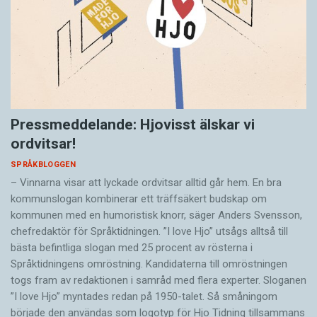
Pressmeddelande: Hjovisst älskar vi
ordvitsar!
SPRÅKBLOGGEN
– Vinnarna visar att lyckade ordvitsar alltid går hem. En bra
kommunslogan kombinerar ett träffsäkert budskap om
kommunen med en humoristisk knorr, säger Anders Svensson,
chefredaktör för Språktidningen. ”I love Hjo” utsågs alltså till
bästa befintliga slogan med 25 procent av rösterna i
Språktidningens omröstning. Kandidaterna till omröstningen
togs fram av redaktionen i samråd med flera experter. Sloganen
”I love Hjo” myntades redan på 1950-talet. Så småningom
började den användas som logotyp för Hjo Tidning tillsammans